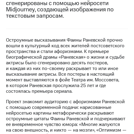
сгенерированы с помощью нейросети
Midjourney, создающей изображения по
МТС
текстовым запросам.
о технологиях
Достижения
Интервью
Остроумные высказывания Фаины Раневской прочно
вошли в культурный код всех жителей постсоветского
Финансовая
пространства и стали афоризмами. К премьере
отчетность
биографической драмы «Раневская» о жизни и судьбе
актрисы было сгенерировано десять постеров,
Контакты
и каждая из них по-своему раскрывает то или иное
высказывание актрисы. Все постеры в настоящий
Новости
момент выставляются в фойе Театра им. Моссовета,
в
в котором Раневская прослужила 25 лет и где
регионе
состоялась премьера сериала.
м и акционерам
Проект знакомит аудиторию с афоризмами Раневской
Корпоративное
с помощью современной подачи: нарисованные
управление
нейросетью картины метафорически раскрывают
остроумные цитаты Фаины Раневской и подчеркивают
Корпоративный
ее вневременное чувство юмора: «Многие жалуются
секретарь
на свою внешность, и никто — на мозги», «Оптимизм —