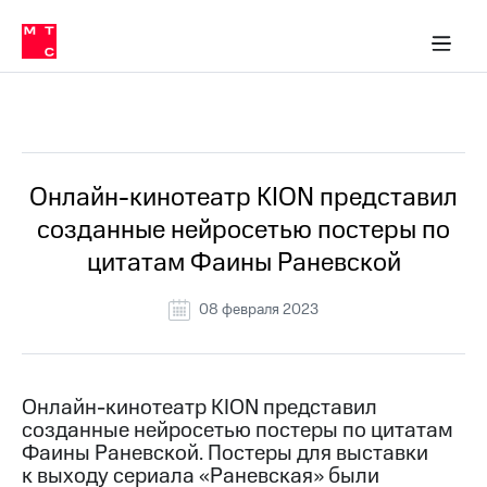
О
сторам и акционерам
Комплаенс и деловая этика
Устойчивое развитие
Медиа-центр
О МТС
О МТС
На главную
компании
О
компании
Стратегия
Стратегия
Все Новости
Карьера
в МТС
Карьера
в МТС
Пресс-
Онлайн-кинотеатр KION представил
релизы
История
созданные нейросетью постеры по
компании
МТС
цитатам Фаины Раневской
о технологиях
Руководство
региона
08 февраля 2023
Правовая
информация
Контакты
Онлайн-кинотеатр KION представил
созданные нейросетью постеры по цитатам
Медиа-центр
Фаины Раневской. Постеры для выставки
Пресс-
к выходу сериала «Раневская» были
релизы