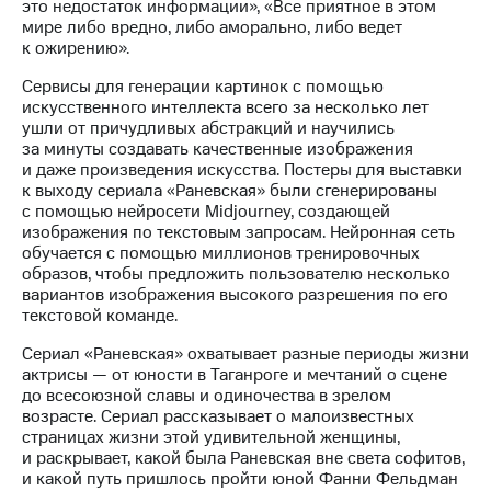
Раскрытие
это недостаток информации», «Все приятное в этом
информации
мире либо вредно, либо аморально, либо ведет
Информация
к ожирению».
акционерам
Сервисы для генерации картинок с помощью
Документы
искусственного интеллекта всего за несколько лет
ПАО
ушли от причудливых абстракций и научились
"МТС"
за минуты создавать качественные изображения
Собрания
и даже произведения искусства. Постеры для выставки
акционеров
к выходу сериала «Раневская» были сгенерированы
Личный
с помощью нейросети Midjourney, создающей
кабинет
изображения по текстовым запросам. Нейронная сеть
акционера
обучается с помощью миллионов тренировочных
Акционерный
образов, чтобы предложить пользователю несколько
капитал
вариантов изображения высокого разрешения по его
Контроль
текстовой команде.
и
аудит
Сериал «Раневская» охватывает разные периоды жизни
Рынок
актрисы — от юности в Таганроге и мечтаний о сцене
акций
до всесоюзной славы и одиночества в зрелом
возрасте. Сериал рассказывает о малоизвестных
Описание
страницах жизни этой удивительной женщины,
Программа
и раскрывает, какой была Раневская вне света софитов,
приобретения
и какой путь пришлось пройти юной Фанни Фельдман
Порядок