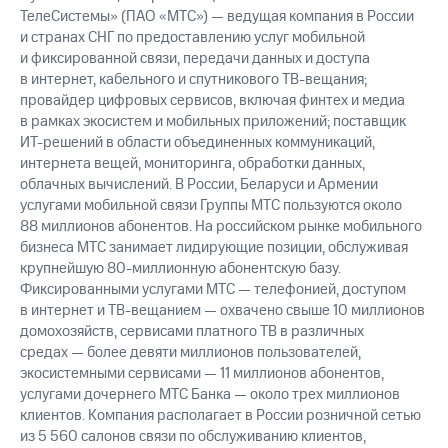
ТелеСистемы» (ПАО «МТС») — ведущая компания в России
и странах СНГ по предоставлению услуг мобильной
и фиксированной связи, передачи данных и доступа
в интернет, кабельного и спутникового ТВ-вещания;
провайдер цифровых сервисов, включая финтех и медиа
в рамках экосистем и мобильных приложений; поставщик
ИТ-решений в области объединенных коммуникаций,
интернета вещей, мониторинга, обработки данных,
облачных вычислений. В России, Беларуси и Армении
услугами мобильной связи Группы МТС пользуются около
88 миллионов абонентов. На российском рынке мобильного
бизнеса МТС занимает лидирующие позиции, обслуживая
крупнейшую 80-миллионную абонентскую базу.
Фиксированными услугами МТС — телефонией, доступом
в интернет и ТВ-вещанием — охвачено свыше 10 миллионов
домохозяйств, сервисами платного ТВ в различных
средах — более девяти миллионов пользователей,
экосистемными сервисами — 11 миллионов абонентов,
услугами дочернего МТС Банка — около трех миллионов
клиентов. Компания располагает в России розничной сетью
из 5 560 салонов связи по обслуживанию клиентов,