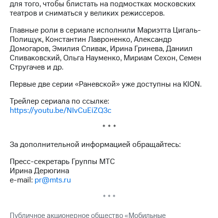
для того, чтобы блистать на подмостках московских
выкупа
театров и сниматься у великих режиссеров.
акций
Дивиденды
Главные роли в сериале исполнили Мариэтта Цигаль-
Рынок
Полищук, Константин Лавроненко, Александр
облигаций
Домогаров, Эмилия Спивак, Ирина Гринева, Даниил
Спиваковский, Ольга Науменко, Мириам Сехон, Семен
Описание
Стругачев и др.
Еврооблигации-2023
Уведомление
Первые две серии «Раневской» уже доступны на KION.
о
погашении
Трейлер сериала по ссылке:
именных
https://youtu.be/NIvCuEiZQ3c
облигаций
Другое
* * *
Регистратор
За дополнительной информацией обращайтесь:
Реквизиты
Пресс-секретарь Группы МТС
Контакты
Ирина Дерюгина
йчивое развитие
e-mail:
pr@mts.ru
и деловая этика
На главную
* * *
Публичное акционерное общество «Мобильные