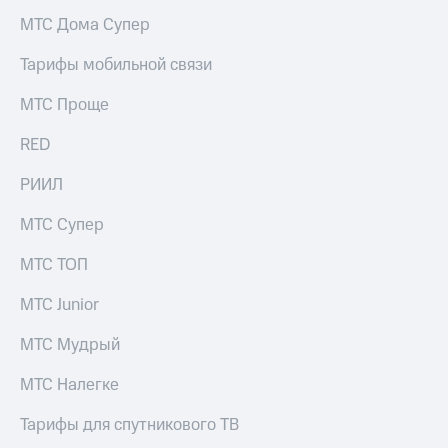
МТС Дома Супер
Тарифы мобильной связи
МТС Проще
RED
РИИЛ
МТС Супер
МТС ТОП
МТС Junior
МТС Мудрый
МТС Налегке
Тарифы для спутникового ТВ