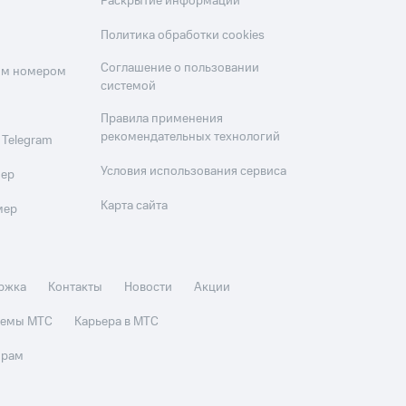
Раскрытие информации
Политика обработки cookies
Соглашение о пользовании
оим номером
системой
Правила применения
рекомендательных технологий
 Telegram
Условия использования сервиса
мер
Карта сайта
мер
ржка
Контакты
Новости
Акции
стемы МТС
Карьера в МТС
орам