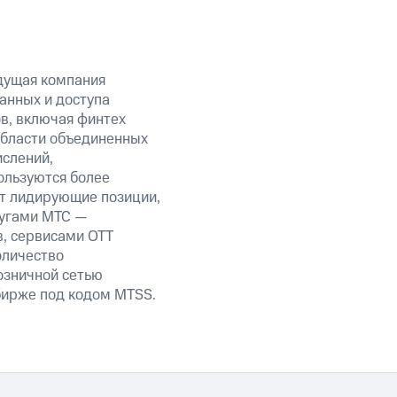
дущая компания
анных и доступа
ов, включая финтех
области объединенных
ислений,
ользуются более
ет лидирующие позиции,
лугами МТС —
в, сервисами OTT
оличество
озничной сетью
 бирже под кодом MTSS.