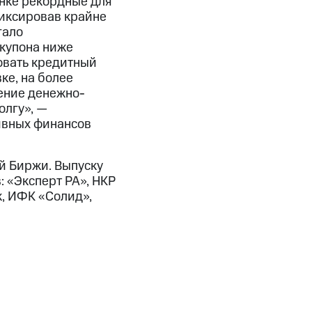
нке рекордные для
фиксировав крайне
гало
 купона ниже
овать кредитный
ке, на более
ение денежно-
олгу», —
ивных финансов
й Биржи. Выпуску
 «Эксперт РА», НКР
к, ИФК «Солид»,