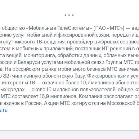
* * *
е общество «Мобильные ТелеСистемы» (ПАО «МТС») — ве
ению услуг мобильной и фиксированной связи, передачи д
 и спутникового ТВ-вещания; провайдер цифровых сервис
истем и мобильных приложений; поставщик ИТ-решений в 
та вещей, мониторинга, обработки данных, облачных выч
оссии и Беларуси услугами мобильной связи Группы МТС п
в. На российском рынке мобильного бизнеса МТС занима
ю 82-миллионную абонентскую базу. Фиксированными ус
 интернет и ТВ — охвачено более 10,7 миллиона абоненто
ных средах — около 15 миллионов пользователей, общее к
 МТС составляет 16,9 миллионов. Компания располагает р
агазинов в России. Акции МТС котируются на Московской
.ru