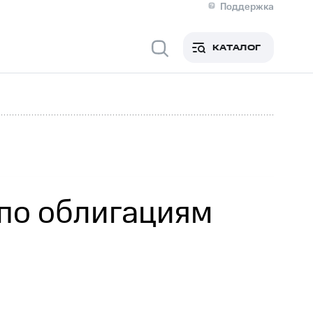
Поддержка
О МТС
я информация
Контакты
КАТАЛОГ
Медиа-центр
кты
Новости в регионе
Инвесторам и акционерам
ция акционерам
Документы
роль и аудит
Рынок акций
й
Описание
р
Реквизиты
Контакты
Устойчивое развитие
Комплаенс и деловая этика
На главную
 по облигациям