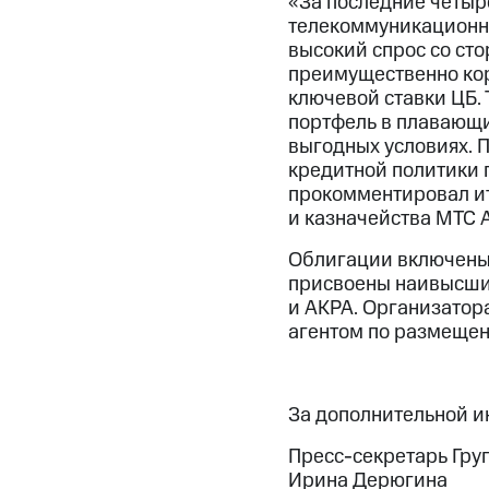
«За последние четыр
телекоммуникационно
высокий спрос со ст
преимущественно коро
ключевой ставки ЦБ.
портфель в плавающих
выгодных условиях. 
кредитной политики 
прокомментировал и
и казначейства МТС 
Облигации включены 
присвоены наивысшие
и АКРА. Организатор
агентом по размещен
За дополнительной 
Пресс-секретарь Гру
Ирина Дерюгина