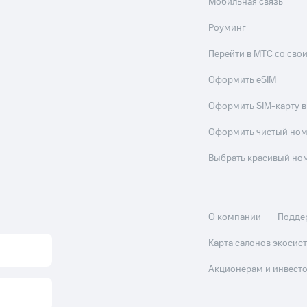
Мобильная связь
Роуминг
Перейти в МТС со св
Оформить eSIM
Оформить SIM-карту в
Оформить чистый но
Выбрать красивый но
О компании
Подде
Карта салонов экоси
Акционерам и инвест