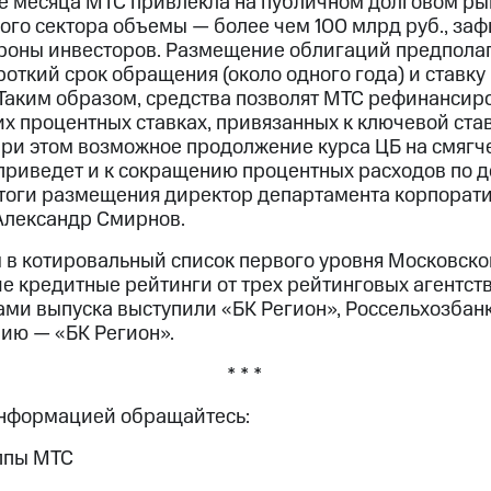
е месяца МТС привлекла на публичном долговом ры
го сектора объемы — более чем 100 млрд руб., за
ороны инвесторов. Размещение облигаций предпола
ткий срок обращения (около одного года) и ставку
 Таким образом, средства позволят МТС рефинансир
 процентных ставках, привязанных к ключевой став
При этом возможное продолжение курса ЦБ на смягч
приведет и к сокращению процентных расходов по д
тоги размещения директор департамента корпорат
Александр Смирнов.
в котировальный список первого уровня Московско
 кредитные рейтинги от трех рейтинговых агентств:
ами выпуска выступили «БК Регион», Россельхозбан
ию — «БК Регион».
* * *
информацией обращайтесь:
ппы МТС