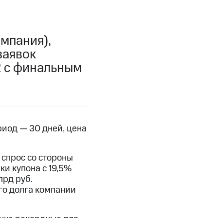
мпания),
заявок
2 с финальным
риод — 30 дней, цена
 спрос со стороны
и купона с 19,5%
лрд руб.
го долга компании