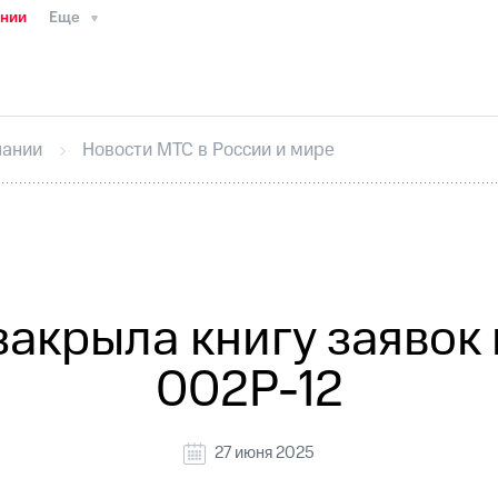
ании
Еще
ТС
Пресс-релизы
МТС о технологиях
ТС
История компании
Руководство региона
Правова
стижения
Интервью
Финансовая отчетность
Конта
пании
Новости МТС в России и мире
тивный секретарь
Раскрытие информации
Информа
ный кабинет акционера
Акционерный капитал
Конт
Порядок выкупа акций
Дивиденды
Рынок облигаци
 погашении именных облигаций
Другое
Регистрато
акрыла книгу заявок
002Р-12
27 июня 2025