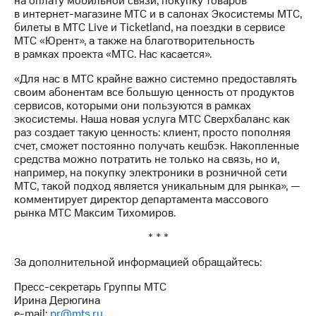
на оплату мобильной связи, покупку товаров
Раскрытие
в интернет-магазине МТС и в салонах Экосистемы МТС,
информации
билеты в МТС Live и Ticketland, на поездки в сервисе
Информация
МТС «Юрент», а также на благотворительность
акционерам
в рамках проекта «МТС. Нас касается».
Документы
ПАО
«Для нас в МТС крайне важно системно предоставлять
"МТС"
своим абонентам все большую ценность от продуктов
Собрания
сервисов, которыми они пользуются в рамках
акционеров
экосистемы. Наша новая услуга МТС Сверхбаланс как
Личный
раз создает такую ценность: клиент, просто пополняя
кабинет
счет, сможет постоянно получать кешбэк. Накопленные
акционера
средства можно потратить не только на связь, но и,
Акционерный
например, на покупку электроники в розничной сети
капитал
МТС, такой подход является уникальным для рынка», —
Контроль
комментирует директор департамента массового
и
рынка МТС Максим Тихомиров.
аудит
Рынок
* * *
акций
За дополнительной информацией обращайтесь:
Описание
Программа
Пресс-секретарь Группы МТС
приобретения
Ирина Дерюгина
Порядок
e-mail:
pr@mts.ru