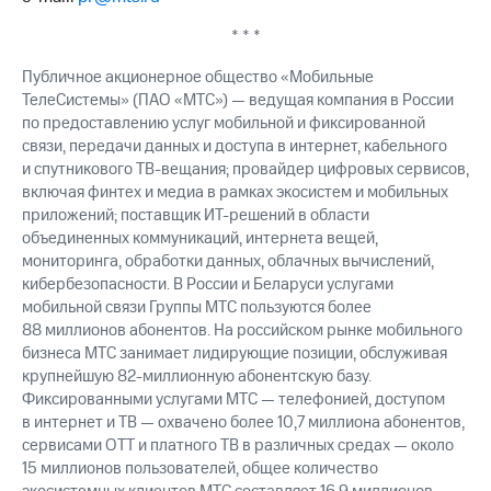
выкупа
акций
* * *
Дивиденды
Рынок
Публичное акционерное общество «Мобильные
облигаций
ТелеСистемы» (ПАО «МТС») — ведущая компания в России
по предоставлению услуг мобильной и фиксированной
Описание
связи, передачи данных и доступа в интернет, кабельного
Еврооблигации-2023
и спутникового ТВ-вещания; провайдер цифровых сервисов,
Уведомление
включая финтех и медиа в рамках экосистем и мобильных
о
приложений; поставщик ИТ-решений в области
погашении
объединенных коммуникаций, интернета вещей,
именных
мониторинга, обработки данных, облачных вычислений,
облигаций
Другое
кибербезопасности. В России и Беларуси услугами
мобильной связи Группы МТС пользуются более
Регистратор
88 миллионов абонентов. На российском рынке мобильного
Реквизиты
бизнеса МТС занимает лидирующие позиции, обслуживая
Контакты
крупнейшую 82-миллионную абонентскую базу.
йчивое развитие
Фиксированными услугами МТС — телефонией, доступом
и деловая этика
в интернет и ТВ — охвачено более 10,7 миллиона абонентов,
На главную
сервисами OTT и платного ТВ в различных средах — около
15 миллионов пользователей, общее количество