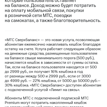
которые пользователь оставляет
на балансе. Доход можно будет потратить
МТС
на оплату мобильной связи, покупки
о технологиях
в розничной сети МТС, поездки
на самокатах, а также благотворительность.
Достижения
Интервью
Финансовая
«МТС Сверхбаланс» — это новая услуга, позволяющая
отчетность
абонентам ежемесячно накапливать кешбэк благодаря
остатку на счете. Услуга работает следующим образом:
Контакты
на денежные средства, размещенные пользователем
на балансе свыше минимального порога (500 руб.),
Новости
начисляется кешбэк в зависимости от суммы остатка.
в
Так, если на балансе пользователя находится от 500
регионе
до 2999 руб., он получает 16% кешбэка в год
от разницы между 500 и 2999 руб., если от 3000
до 4999 руб. — 22% кешбэка, от 5000 до 50000 руб.—
м и акционерам
Корпоративное
30% кешбэка. «МТС Сверхбаланс» доступен абонентам
управление
с подключенной услугой «Лимит на связь».
Абоненты МТС с подключенной подпиской МТС
Корпоративный
Premium могут потратить накопленный кешбэк
секретарь