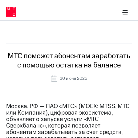
О
сторам и акционерам
Комплаенс и деловая этика
Устойчивое развитие
Медиа-центр
О МТС
О МТС
На главную
компании
О
компании
Стратегия
Стратегия
Все Новости
Карьера
в МТС
Карьера
в МТС
Пресс-
МТС поможет абонентам заработать
релизы
История
с помощью остатка на балансе
компании
МТС
о технологиях
Руководство
30 июня 2025
региона
Правовая
информация
Москва, РФ — ПАО «МТС» (MOEX: MTSS, МТС
или Компания), цифровая экосистема,
Контакты
объявляет о запуске услуги «МТС
Сверхбаланс», которая позволяет
Медиа-центр
Пресс-
абонентам зарабатывать за счет средств,
релизы