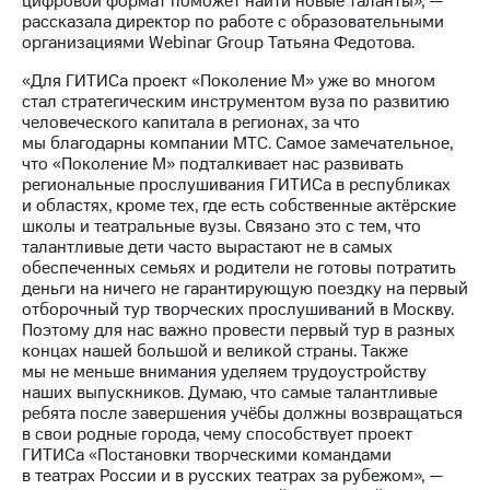
цифровой формат поможет найти новые таланты», —
рассказала директор по работе с образовательными
организациями Webinar Group Татьяна Федотова.
«Для ГИТИСа проект «Поколение М» уже во многом
стал стратегическим инструментом вуза по развитию
человеческого капитала в регионах, за что
мы благодарны компании МТС. Самое замечательное,
что «Поколение М» подталкивает нас развивать
региональные прослушивания ГИТИСа в республиках
и областях, кроме тех, где есть собственные актёрские
школы и театральные вузы. Связано это с тем, что
талантливые дети часто вырастают не в самых
обеспеченных семьях и родители не готовы потратить
деньги на ничего не гарантирующую поездку на первый
отборочный тур творческих прослушиваний в Москву.
Поэтому для нас важно провести первый тур в разных
концах нашей большой и великой страны. Также
мы не меньше внимания уделяем трудоустройству
наших выпускников. Думаю, что самые талантливые
ребята после завершения учёбы должны возвращаться
в свои родные города, чему способствует проект
ГИТИСа «Постановки творческими командами
в театрах России и в русских театрах за рубежом», —