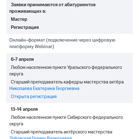
Раскрытие
Заявки принимаются от абитуриентов
информации
проживающих в:
Информация
акционерам
Мастер
Документы
Регистрация
ПАО
"МТС"
Онлайн-формат (подключение через цифровую
Собрания
платформу Webinar)
акционеров
Личный
6-7 апреля
кабинет
акционера
Любом населенном пункте Уральского федерального
Акционерный
округа
капитал
Старший преподаватель кафедры мастерства актёра
Контроль
Николаева Екатерина Георгиевна
и
аудит
Открыта регистрация
Рынок
акций
13-14 апреля
Любом населенном пункте Сибирского федерального
Описание
округа
Программа
приобретения
Старший преподаватель актёрского мастерства
Порядок
Дубовская Галина Валерьевна