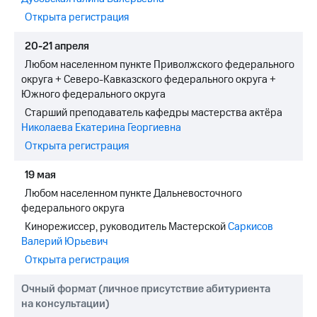
выкупа
Открыта регистрация
акций
Дивиденды
20-21 апреля
Рынок
облигаций
Любом населенном пункте Приволжского федерального
округа + Северо-Кавказского федерального округа +
Описание
Южного федерального округа
Еврооблигации-2023
Старший преподаватель кафедры мастерства актёра
Уведомление
Николаева Екатерина Георгиевна
о
погашении
Открыта регистрация
именных
облигаций
19 мая
Другое
Любом населенном пункте Дальневосточного
федерального округа
Регистратор
Реквизиты
Кинорежиссер, руководитель Мастерской
Саркисов
Контакты
Валерий Юрьевич
йчивое развитие
Открыта регистрация
и деловая этика
На главную
Очный формат (личное присутствие абитуриента
на консультации)