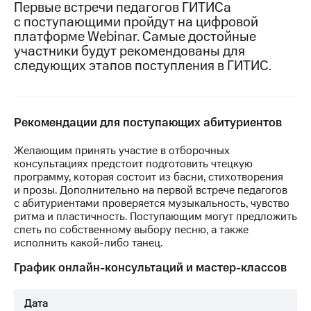
Первые встречи педагогов ГИТИСа
с поступающими пройдут на цифровой
МТС
платформе Webinar. Самые достойные
о технологиях
участники будут рекомендованы для
Достижения
следующих этапов поступления в ГИТИС.
Интервью
Финансовая
Рекомендации для поступающих абитуриентов
отчетность
Желающим принять участие в отборочных
Контакты
консультациях предстоит подготовить чтецкую
программу, которая состоит из басни, стихотворения
Новости
и прозы. Дополнительно на первой встрече педагогов
в
с абитуриентами проверяется музыкальность, чувство
регионе
ритма и пластичность. Поступающим могут предложить
спеть по собственному выбору песню, а также
м и акционерам
исполнить какой-либо танец.
Корпоративное
управление
График онлайн-консультаций и мастер-классов
Корпоративный
секретарь
Дата