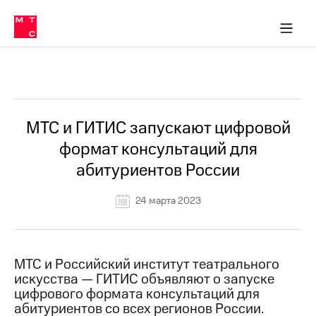
О
сторам и акционерам
Комплаенс и деловая этика
Устойчивое развитие
Медиа-центр
О МТС
О МТС
На главную
компании
О
компании
Стратегия
Стратегия
Все Новости
Карьера
в МТС
Карьера
в МТС
Пресс-
МТС и ГИТИС запускают цифровой
релизы
История
формат консультаций для
компании
МТС
абитуриентов России
о технологиях
Руководство
региона
24 марта 2023
Правовая
информация
Контакты
МТС и Российский институт театрального
искусства — ГИТИС объявляют о запуске
Медиа-центр
цифрового формата консультаций для
Пресс-
абитуриентов со всех регионов России.
релизы