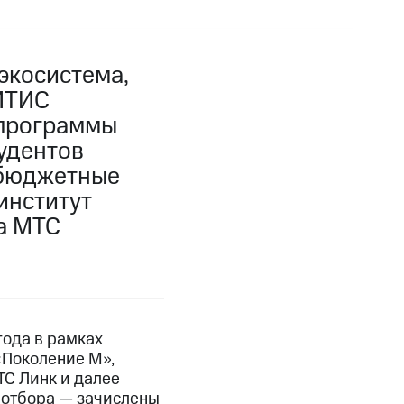
экосистема,
ГИТИС
-программы
тудентов
 бюджетные
институт
а МТС
года в рамках
«Поколение М»,
С Линк и далее
 отбора — зачислены