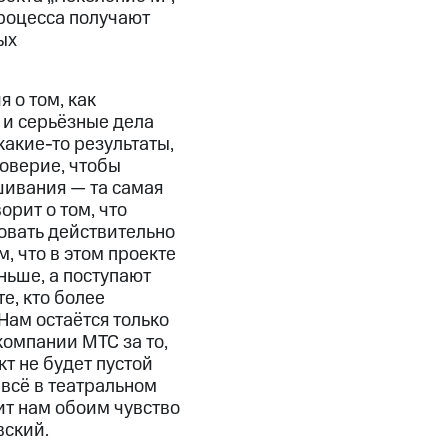
процесса получают
ых
 о том, как
 и серьёзные дела
какие-то результаты,
оверие, чтобы
шивания — та самая
орит о том, что
овать действительно
м, что в этом проекте
ньше, а поступают
е, кто более
Нам остаётся только
компании МТС за то,
т не будет пустой
и всё в театральном
сит нам обоим чувство
вский.