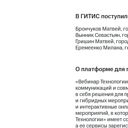
В ГИТИС поступил
Брончуков Матвей, г
Вынник Севастьян, г
Гришин Матвей, горо
Еремеенко Милана, г
О платформе для 
«Вебинар Технологии
коммуникаций и совм
в себя решения для 
и гибридных меропри
и интерактивные онла
мероприятий, в кото
Технологии» имеет с
а ее сервисы зарегис