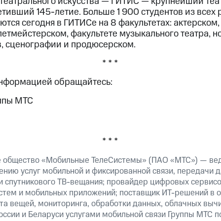
 театрального искусства — ГИТИС — крупнейший теа
тивший 145-летие. Больше 1 900 студентов из всех 
ются сегодня в ГИТИСе на 8 факультетах: актерском
летмейстерском, факультете музыкального театра, 
в, сценографии и продюсерском.
* * *
информацией обращайтесь:
ппы МТС
* * *
е общество «Мобильные ТелеСистемы» (ПАО «МТС») — ве
ению услуг мобильной и фиксированной связи, передачи д
 и спутникового ТВ-вещания; провайдер цифровых сервис
истем и мобильных приложений; поставщик ИТ-решений в 
та вещей, мониторинга, обработки данных, облачных выч
оссии и Беларуси услугами мобильной связи Группы МТС п