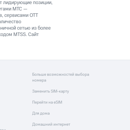
ет лидирующие позиции,
угами МТС —
в, сервисами OTT
оличество
ничной сетью из более
кодом MTSS. Сайт
Больше возможностей выбора
номера
Заменить SIM-карту
Перейти на eSIM
Для дома
Домашний интернет