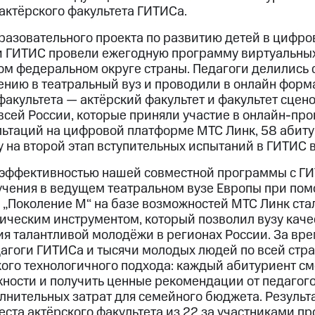
актёрского факультета ГИТИСа.
бразовательного проекта по развитию детей в цифро
 ГИТИС провели ежегодную программу виртуальных
ом федеральном округе страны. Педагоги делились
лению в театральный вуз и проводили в онлайн форм
факультета — актёрский факультет и факультет сцен
 всей России, которые приняли участие в онлайн-пр
льтаций на цифровой платформе МТС Линк, 58 абит
 на второй этап вступительных испытаний в ГИТИС в
эффективностью нашей совместной программы с ГИ
учения в ведущем театральном вузе Европы при по
„Поколение М“ на базе возможностей МТС Линк ста
ическим инструментом, который позволил вузу кач
ия талантливой молодёжи в регионах России. За вр
дагоги ГИТИСа и тысячи молодых людей по всей стра
кого технологичного подхода: каждый абитуриент см
жности и получить ценные рекомендации от педагого
олнительных затрат для семейного бюджета. Результа
та актёрского факультета из 22 за участниками пр