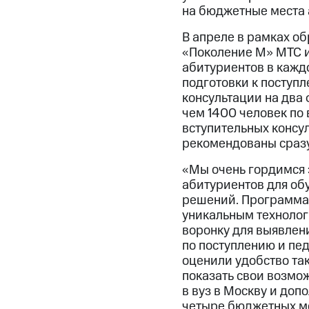
на бюджетные места 
В апреле в рамках о
«Поколение М» МТС и
абитуриентов в кажд
подготовки к поступ
консультации на два 
чем 1400 человек по
вступительных консу
рекомендованы сразу
«Мы очень гордимся 
абитуриентов для об
решений. Программа 
уникальным технолог
воронку для выявлен
по поступлению и пе
оценили удобство та
показать свои возмо
в вуз в Москву и доп
четыре бюджетных мес