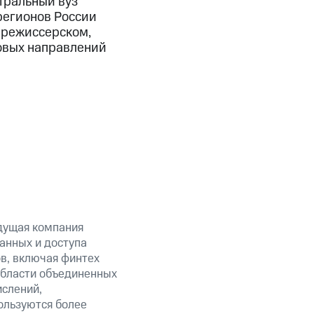
тральный вуз
регионов России
, режиссерском,
новых направлений
дущая компания
анных и доступа
ов, включая финтех
области объединенных
ислений,
ользуются более