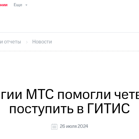
ании
Еще
ТС
Пресс-релизы
МТС о технологиях
ТС
История компании
Руководство региона
Правова
стижения
Интервью
Финансовая отчетность
Конта
 и отчеты
Новости
тивный секретарь
Раскрытие информации
Информа
ный кабинет акционера
Акционерный капитал
Конт
Порядок выкупа акций
Дивиденды
Рынок облигаци
 погашении именных облигаций
Другое
Регистрато
гии МТС помогли че
поступить в ГИТИС
26 июля 2024