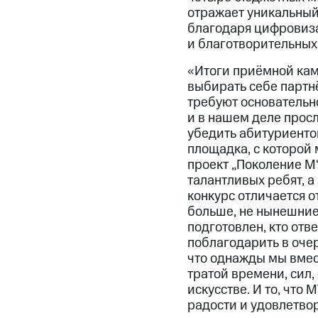
отражает уникальный
благодаря цифровиза
и благотворительных
«Итоги приёмной кам
выбирать себе партн
требуют основательно
и в нашем деле прос
убедить абитуриенто
площадка, с которой 
проект „Поколение М
талантливых ребят, а 
конкурс отличается о
больше, не нынешние 
подготовлен, кто отв
поблагодарить в оче
что однажды мы вмест
тратой времени, сил, 
искусстве. И то, что 
радости и удовлетво