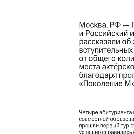
Москва, РФ — 
и Российский 
рассказали об
вступительных 
от общего кол
места актёрско
благодаря про
«Поколение М»
Четыре абитуриента и
совместной образова
прошли первый тур о
успешно справились 