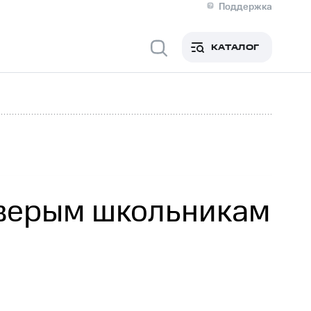
Поддержка
О МТС
я информация
Контакты
КАТАЛОГ
Медиа-центр
кты
Новости в регионе
Инвесторам и акционерам
ция акционерам
Документы
роль и аудит
Рынок акций
й
Описание
р
Реквизиты
Контакты
Устойчивое развитие
Комплаенс и деловая этика
На главную
тверым школьникам