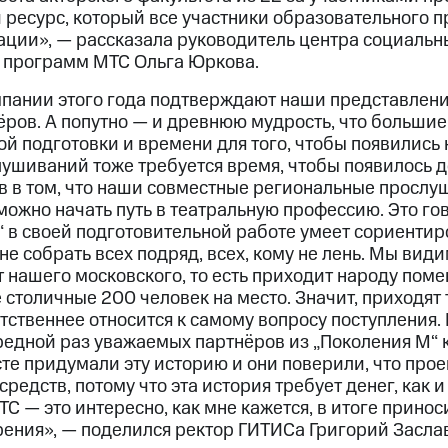
 ресурс, который все участники образовательного 
ции», — рассказала руководитель центра социальн
 программ МТС Ольга Юркова.
пании этого года подтверждают наши представления
ёров. А попутно — и древнюю мудрость, что большие
й подготовки и времени для того, чтобы появились 
лушиваний тоже требуется время, чтобы появилось д
в в том, что наши совместные региональные прослу
можно начать путь в театральную профессию. Это гов
“ в своей подготовительной работе умеет сориентир
не собрать всех подряд, всех, кому не лень. Мы види
т нашего московского, то есть приходит народу поме
столичные 200 человек на место. Значит, приходят т
етственнее относится к самому вопросу поступления. 
редной раз уважаемых партнёров из „Поколения М“ 
е придумали эту историю и они поверили, что проек
средств, потому что эта история требует денег, как 
МТС — это интересно, как мне кажется, в итоге прино
рения», — поделился ректор ГИТИСа Григорий Засла