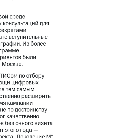
вой среде
 консультаций для
 секретами
ате вступительные
ографии. Из более
ограмме
уриентов были
 Москве.
ТИСом по отбору
мощи цифровых
ла тем самым
ественно расширить
емя кампании
не по достоинству
ог качественно
в без очного визита
т этого года —
оекта „Поколение М“,