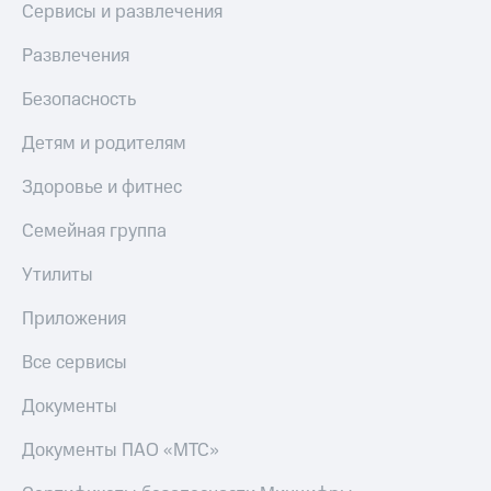
Сервисы и развлечения
МТС
КИОН
Деньги
Строки
Развлечения
МТС
Накопления
Live
Безопасность
Откладывайте
Гудок
деньги
Детям и родителям
и получайте
Мой
доход 15%
Здоровье и фитнес
МТС
Акции
Условия
Все
Семейная группа
пополнения
приложения
Финансы
Утилиты
Скидка
Инвестиции
30%
Приложения
на связь
Получайте
доход
Все сервисы
онлайн
Тарифы
Страхование
RED,
Документы
РИИЛ
Покупка
и МТС Супер
Документы ПАО «МТС»
полисов
дешевле
онлайн
при оплате