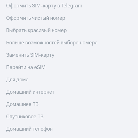
Live
и не
Оформить SIM-карту в Telegram
только
Гудок
Оформить чистый номер
Безопасность
Мой
Выбрать красивый номер
МТС
Финансы
Больше возможностей выбора номера
Все
Детям
приложения
и родителям
Заменить SIM-карту
Инвестиции
Здоровье
Перейти на eSIM
и фитнес
Получайте
доход
Приложения
Для дома
онлайн
от МТС
Страхование
Домашний интернет
Акции
Покупка
Домашнее ТВ
полисов
Приложения
онлайн
КИОН
Спутниковое ТВ
Скидка 30%
на связь
КИОН
Домашний телефон
Музыка
С картой