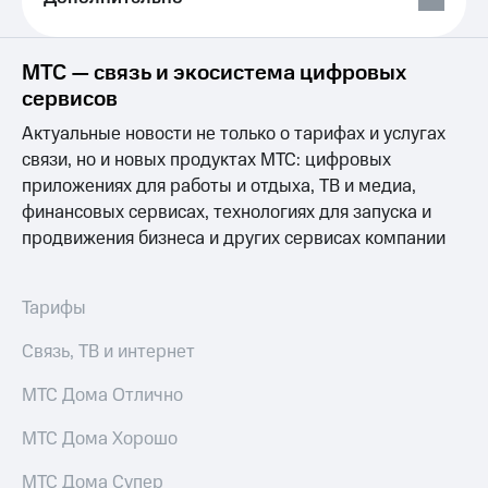
Выбрать
ТВ и телефон
красивый
для дома
номер
Услуги
МТС — связь и экосистема цифровых
Заменить
сервисов
SIM-
Личный
карту
кабинет
Актуальные новости не только о тарифах и услугах
интернета
связи, но и новых продуктах МТС: цифровых
Перейти
и
приложениях для работы и отдыха, ТВ и медиа,
на
ТВ
eSIM
финансовых сервисах, технологиях для запуска и
Личный
кабинет
продвижения бизнеса и других сервисах компании
Для дома
спутникового
Выберите
ТВ
и подключите
Скачать
Тарифы
ТВ
приложение
с выгодным
Мой
Связь, ТВ и интернет
тарифом
МТС
Акции
МТС Дома Отлично
Тарифы
Интернет,
МТС Дома Хорошо
ТВ и телефон
Видеонаблюдение
для дома
для дома
МТС Дома Супер