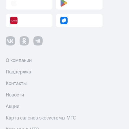
Пополнить
номер
другого
оператора
Оплата
интернета
и
ТВ
Переводы
О компании
с
телефона
Поддержка
на карту
Контакты
МТС Pay
Новости
Оплата
по QR-
Акции
коду
за границей
Карта салонов экосистемы МТС
тернет-магазин