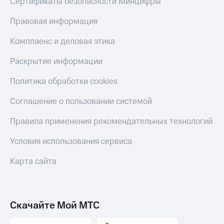
Сертификаты безопасности Минцифры
Скидка 30%
с карты
на связь
МТС Деньги
Правовая информация
С картой
Обзоры
Комплаенс и деловая этика
МТС
товаров
Деньги
Раскрытие информации
МТС
Скидки
Накопления
до 40%
Политика обработки cookies
на смартфоны
Откладывайте
деньги
Соглашение о пользовании системой
при
и получайте
покупке
доход 15%
Правила применения рекомендательных технологий
со связью
Платежи
МТС
и
Условия использования сервиса
переводы
Карта сайта
Пополнить
номер
МТС
Скачайте Мой МТС
Настройки
автоплатежа