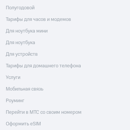
висы и подписки
Сертификаты
МТС
Полугодовой
безопасности
Premium
Всё
Тарифы для часов и модемов
Подписка
под
на гигабайты
Для ноутбука мини
рукой
интернета,
в Мой МТС
фильмы,
Для ноутбука
музыка
Посмотрите,
и многое
Для устройств
что
другое
полезного
Семейная
есть
Тарифы для домашнего телефона
группа
в нашем
приложении
Услуги
Скидка
на тарифы,
КИОН
Мобильная связь
общие
подписки
КИОН
и услуги,
Роуминг
Музыка
доступ
к геолокации
Перейти в МТС со своим номером
КИОН
Кино,
Строки
музыка,
Оформить eSIM
книги