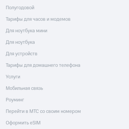
висы и подписки
Сертификаты
МТС
Полугодовой
безопасности
Premium
Всё
Тарифы для часов и модемов
Подписка
под
на гигабайты
Для ноутбука мини
рукой
интернета,
в Мой МТС
фильмы,
Для ноутбука
музыка
Посмотрите,
и многое
Для устройств
что
другое
полезного
Семейная
есть
Тарифы для домашнего телефона
группа
в нашем
приложении
Услуги
Скидка
на тарифы,
КИОН
Мобильная связь
общие
подписки
КИОН
и услуги,
Роуминг
Музыка
доступ
к геолокации
Перейти в МТС со своим номером
КИОН
Кино,
Строки
музыка,
Оформить eSIM
книги