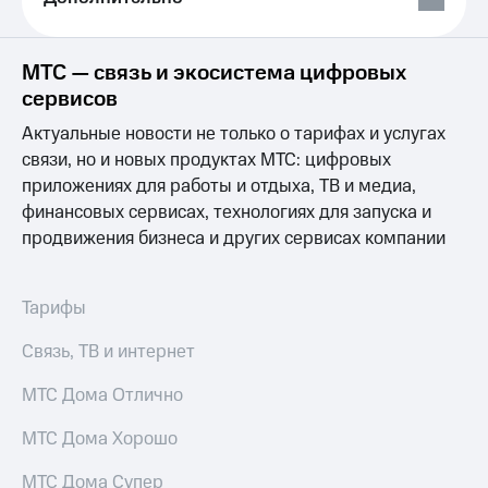
Выбрать
ТВ и телефон
красивый
для дома
номер
Услуги
МТС — связь и экосистема цифровых
Заменить
сервисов
SIM-
Личный
карту
кабинет
Актуальные новости не только о тарифах и услугах
интернета
связи, но и новых продуктах МТС: цифровых
Перейти
и
приложениях для работы и отдыха, ТВ и медиа,
на
ТВ
eSIM
финансовых сервисах, технологиях для запуска и
Личный
кабинет
продвижения бизнеса и других сервисах компании
Для дома
спутникового
Выберите
ТВ
и подключите
Скачать
Тарифы
ТВ
приложение
с выгодным
Мой
Связь, ТВ и интернет
тарифом
МТС
Акции
МТС Дома Отлично
Тарифы
Интернет,
МТС Дома Хорошо
ТВ и телефон
Видеонаблюдение
для дома
для дома
МТС Дома Супер