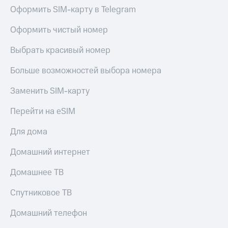
Live
и не
Оформить SIM-карту в Telegram
только
Гудок
Оформить чистый номер
Безопасность
Мой
Выбрать красивый номер
МТС
Финансы
Больше возможностей выбора номера
Все
Детям
приложения
и родителям
Заменить SIM-карту
Инвестиции
Здоровье
Перейти на eSIM
и фитнес
Получайте
доход
Приложения
Для дома
онлайн
от МТС
Страхование
Домашний интернет
Акции
Покупка
Домашнее ТВ
полисов
Приложения
онлайн
КИОН
Спутниковое ТВ
Скидка 30%
на связь
КИОН
Домашний телефон
Музыка
С картой