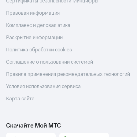
Сертификаты безопасности Минцифры
Скидка 30%
с карты
на связь
МТС Деньги
Правовая информация
С картой
Обзоры
Комплаенс и деловая этика
МТС
товаров
Деньги
Раскрытие информации
МТС
Скидки
Накопления
до 40%
Политика обработки cookies
на смартфоны
Откладывайте
деньги
Соглашение о пользовании системой
при
и получайте
покупке
доход 15%
Правила применения рекомендательных технологий
со связью
Платежи
МТС
и
Условия использования сервиса
переводы
Карта сайта
Пополнить
номер
МТС
Скачайте Мой МТС
Настройки
автоплатежа