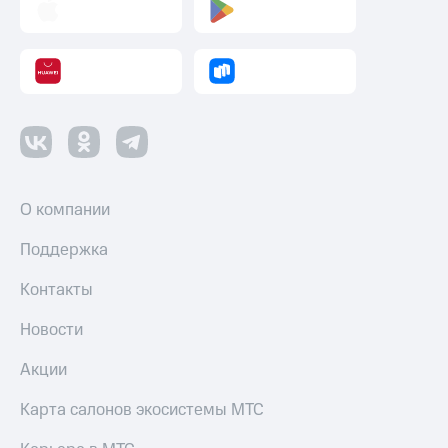
Пополнить
номер
другого
оператора
Оплата
интернета
и
ТВ
Переводы
О компании
с
телефона
Поддержка
на карту
Контакты
МТС Pay
Новости
Оплата
по QR-
Акции
коду
за границей
Карта салонов экосистемы МТС
тернет-магазин