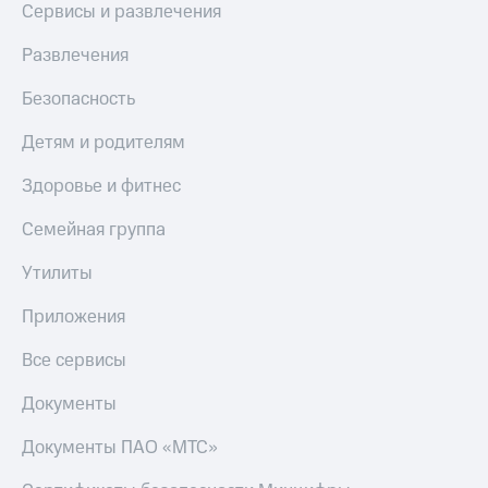
Сервисы и развлечения
МТС
КИОН
Деньги
Строки
Развлечения
МТС
Накопления
Live
Безопасность
Откладывайте
Гудок
деньги
Детям и родителям
и получайте
Мой
доход 15%
Здоровье и фитнес
МТС
Акции
Условия
Все
Семейная группа
пополнения
приложения
Финансы
Утилиты
Скидка
Инвестиции
30%
Приложения
на связь
Получайте
доход
Все сервисы
онлайн
Тарифы
Страхование
RED,
Документы
РИИЛ
Покупка
и МТС Супер
Документы ПАО «МТС»
полисов
дешевле
онлайн
при оплате