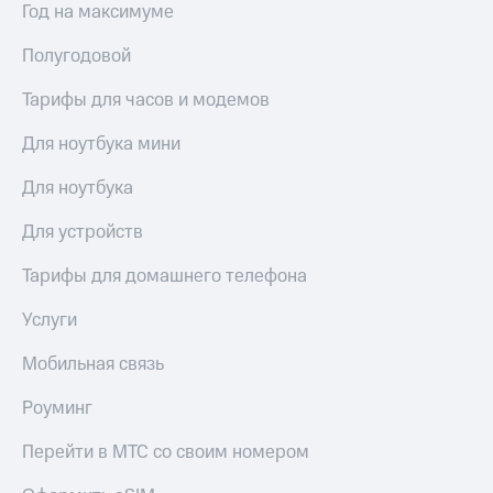
висы и подписки
Сертификаты
Год на максимуме
МТС
безопасности
Premium
Полугодовой
Всё
Подписка
под
Тарифы для часов и модемов
на гигабайты
рукой
интернета,
в Мой МТС
Для ноутбука мини
фильмы,
музыка
Посмотрите,
Для ноутбука
и многое
что
другое
полезного
Для устройств
Семейная
есть
группа
в нашем
Тарифы для домашнего телефона
приложении
Скидка
на тарифы,
Услуги
КИОН
общие
подписки
Мобильная связь
КИОН
и услуги,
Музыка
доступ
Роуминг
к геолокации
КИОН
Кино,
Перейти в МТС со своим номером
Строки
музыка,
книги