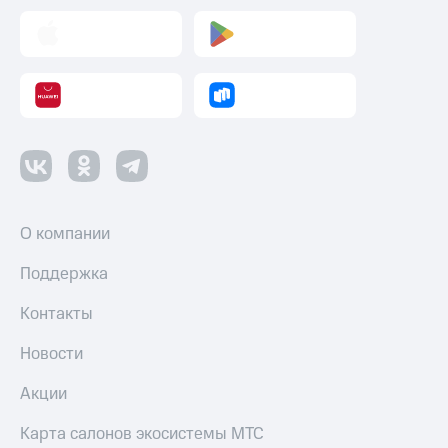
Пополнить
номер
другого
оператора
Оплата
интернета
и
ТВ
Переводы
с
О компании
телефона
на карту
Поддержка
МТС Pay
Контакты
Оплата
Новости
по QR-
коду
Акции
за границей
Карта салонов экосистемы МТС
тернет-магазин