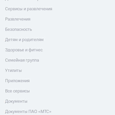
МТС
КИОН
Деньги
Сервисы и развлечения
Строки
МТС
Накопления
Развлечения
Live
Откладывайте
Безопасность
Гудок
деньги
и получайте
Мой
Детям и родителям
доход 15%
МТС
Акции
Здоровье и фитнес
Условия
Все
пополнения
приложения
Семейная группа
Финансы
Скидка
Инвестиции
Утилиты
30%
на связь
Получайте
Приложения
доход
онлайн
Тарифы
Все сервисы
Страхование
RED,
РИИЛ
Документы
Покупка
и МТС Супер
полисов
дешевле
Документы ПАО «МТС»
онлайн
при оплате