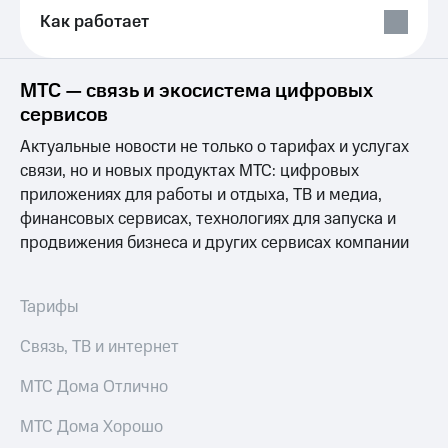
Выбрать
ТВ и телефон
Как работает
красивый
для дома
номер
Услуги
Заменить
МТС — связь и экосистема цифровых
SIM-
Личный
сервисов
карту
кабинет
интернета
Актуальные новости не только о тарифах и услугах
Перейти
и
связи, но и новых продуктах МТС: цифровых
на
ТВ
eSIM
приложениях для работы и отдыха, ТВ и медиа,
Личный
кабинет
финансовых сервисах, технологиях для запуска и
Для дома
спутникового
продвижения бизнеса и других сервисах компании
Выберите
ТВ
и подключите
Скачать
ТВ
приложение
Тарифы
с выгодным
Мой
тарифом
МТС
Связь, ТВ и интернет
Акции
Тарифы
Интернет,
МТС Дома Отлично
ТВ и телефон
Видеонаблюдение
для дома
для дома
МТС Дома Хорошо