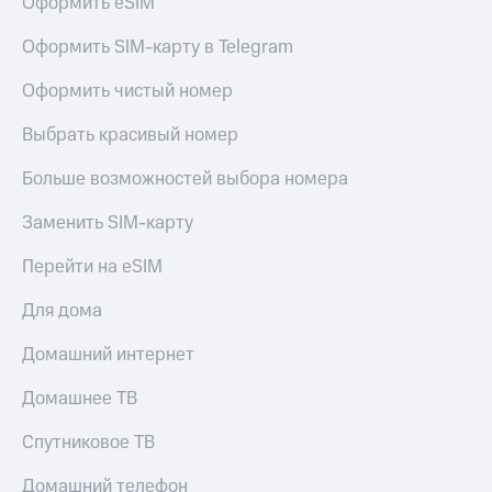
Оформить eSIM
Live
и не
только
Оформить SIM-карту в Telegram
Гудок
Безопасность
Мой
Оформить чистый номер
МТС
Финансы
Выбрать красивый номер
Все
Детям
приложения
Больше возможностей выбора номера
и родителям
Инвестиции
Здоровье
Заменить SIM-карту
и фитнес
Получайте
Перейти на eSIM
доход
Приложения
онлайн
от МТС
Для дома
Страхование
Акции
Домашний интернет
Покупка
полисов
Приложения
Домашнее ТВ
онлайн
КИОН
Скидка 30%
Спутниковое ТВ
на связь
КИОН
Музыка
Домашний телефон
С картой