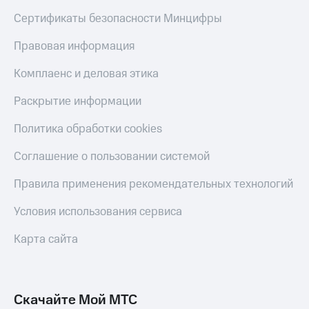
Скидка 30%
с карты
Сертификаты безопасности Минцифры
на связь
МТС Деньги
Правовая информация
С картой
Обзоры
МТС
товаров
Деньги
Комплаенс и деловая этика
МТС
Скидки
Накопления
до 40%
Раскрытие информации
на смартфоны
Откладывайте
Политика обработки cookies
деньги
при
и получайте
покупке
Соглашение о пользовании системой
доход 15%
со связью
Платежи
МТС
Правила применения рекомендательных технологий
и
переводы
Условия использования сервиса
Пополнить
Карта сайта
номер
МТС
Настройки
автоплатежа
Скачайте Мой МТС