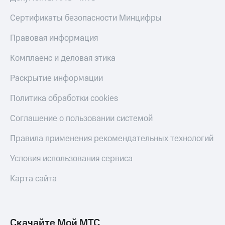
КИОН
Кино,
Строки
Сертификаты безопасности Минцифры
музыка,
книги
Live
и не
Правовая информация
только
Гудок
Комплаенс и деловая этика
Безопасность
Мой
Раскрытие информации
МТС
Финансы
Политика обработки cookies
Все
Детям
приложения
и родителям
Соглашение о пользовании системой
Инвестиции
Здоровье
Правила применения рекомендательных технологий
и фитнес
Получайте
Условия использования сервиса
доход
Приложения
онлайн
от МТС
Карта сайта
Страхование
Акции
Покупка
Приложения
полисов
КИОН
Скачайте Мой МТС
онлайн