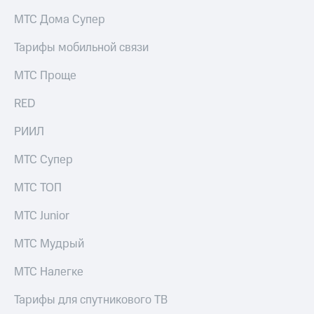
на связь
МТС Дома Супер
Роуминг
Тарифы
Тарифы мобильной связи
RED,
Семейная
РИИЛ
МТС Проще
группа
и МТС
Супер
RED
Заказать
дешевле
SIM-
при
карту
РИИЛ
оплате
с карты
Оформить
МТС
МТС Супер
eSIM
Деньги
МТС ТОП
SIM-
Выберите
карта
и подключите
МТС Junior
для
ТВ
иностранцев
с выгодным
МТС Мудрый
тарифом
Оформить
МТС Налегке
чистый
Тарифы
номер
Тарифы для спутникового ТВ