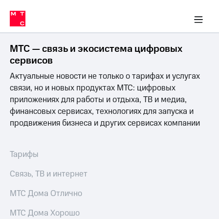
Перенести
ка 30% на связь
обильная связь
Сервисы и подписки
Интернет-магазин
Для дома
Скидка 30% на связь
Личные кабинеты
Финансы
Приложения
номер
ичные кабинеты
в МТС
Мобильная
связь
МТС — связь и экосистема цифровых
Тарифы
Интернет
сервисов
и
Актуальные новости не только о тарифах и услугах
ТВ
Услуги
связи, но и новых продуктах МТС: цифровых
Спутниковое
приложениях для работы и отдыха, ТВ и медиа,
ТВ
финансовых сервисах, технологиях для запуска и
Роуминг
продвижения бизнеса и других сервисах компании
МТС
Деньги
Личный
кабинет
Мобильная связь
Тарифы
Скачать
Перенести
приложение
номер
Связь, ТВ и интернет
Мой
в МТС
МТС
МТС Дома Отлично
Акции
Тарифы
МТС Дома Хорошо
Скидка 30%
Услуги