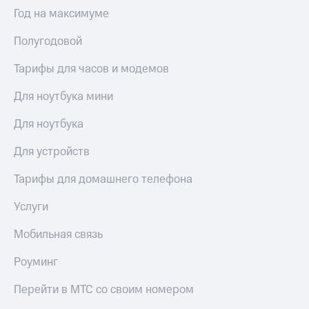
Интернет,
Выбрать
Год на максимуме
ТВ и телефон
красивый
для дома
номер
Полугодовой
Заменить
Услуги
SIM-
Тарифы для часов и модемов
карту
Личный
Для ноутбука мини
кабинет
Перейти
интернета
на
Для ноутбука
и
eSIM
ТВ
Для устройств
Личный
Для дома
кабинет
Выберите
Тарифы для домашнего телефона
спутникового
и подключите
ТВ
ТВ
Услуги
Скачать
с выгодным
приложение
тарифом
Мобильная связь
Мой
МТС
Роуминг
Акции
Тарифы
Интернет,
Перейти в МТС со своим номером
ТВ и телефон
Видеонаблюдение
для дома