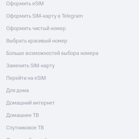
для дома
Оформить eSIM
Услуги
149 ₽/
Оформить SIM-карту в Telegram
мес
Акции
Оформить чистый номер
МТС
Домашний
Premium
Выбрать красивый номер
интернет
Подписка
Больше возможностей выбора номера
Домашнее
на гигабайты
ТВ
интернета,
Заменить SIM-карту
фильмы,
Спутниковое
музыка
Перейти на eSIM
ТВ
и многое
другое
Для дома
Домашний
телефон
Семейная
Домашний интернет
группа
Перейти
в МТС
Скидка
Домашнее ТВ
со своим
на тарифы,
номером
общие
Спутниковое ТВ
подписки
Поддержка
и услуги,