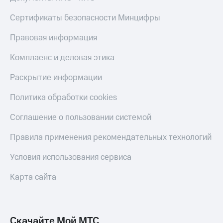
КИОН
Кино,
Строки
Сертификаты безопасности Минцифры
музыка,
книги
Live
и не
Правовая информация
только
Гудок
Комплаенс и деловая этика
Безопасность
Мой
Раскрытие информации
МТС
Финансы
Политика обработки cookies
Все
Детям
приложения
и родителям
Соглашение о пользовании системой
Инвестиции
Здоровье
Правила применения рекомендательных технологий
и фитнес
Получайте
Условия использования сервиса
доход
Приложения
онлайн
от МТС
Карта сайта
Страхование
Акции
Покупка
Приложения
полисов
КИОН
Скачайте Мой МТС
онлайн