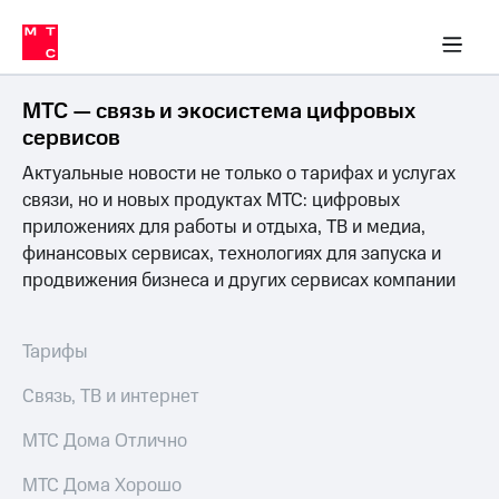
Перенести
ка 30% на связь
обильная связь
Сервисы и подписки
Интернет-магазин
Для дома
Скидка 30% на связь
Личные кабинеты
Финансы
Приложения
номер
ичные кабинеты
в МТС
Мобильная
связь
МТС — связь и экосистема цифровых
Тарифы
Интернет
сервисов
и
Актуальные новости не только о тарифах и услугах
ТВ
Услуги
связи, но и новых продуктах МТС: цифровых
Спутниковое
приложениях для работы и отдыха, ТВ и медиа,
ТВ
финансовых сервисах, технологиях для запуска и
Роуминг
продвижения бизнеса и других сервисах компании
МТС
Деньги
Личный
кабинет
Мобильная связь
Тарифы
Скачать
Перенести
приложение
номер
Связь, ТВ и интернет
Мой
в МТС
МТС
МТС Дома Отлично
Акции
Тарифы
МТС Дома Хорошо
Скидка 30%
Услуги