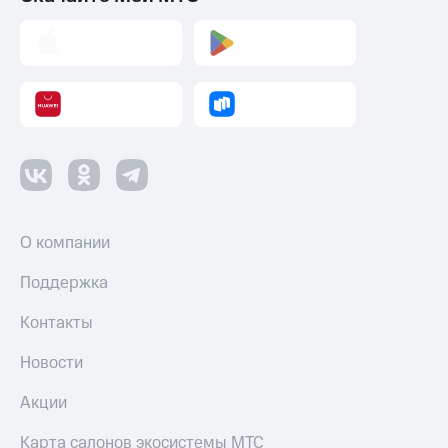
КИОН
Скидка 30%
Музыка
на связь
КИОН
С картой
Строки
МТС
Деньги
Live
МТС
Гудок
Накопления
Мой
Откладывайте
МТС
деньги
О компании
и получайте
Все
доход 15%
Поддержка
приложения
Акции
Финансы
Контакты
Инвестиции
Условия
пополнения
Новости
Получайте
доход
Скидка
Акции
онлайн
30%
на связь
Карта салонов экосистемы МТС
Страхование