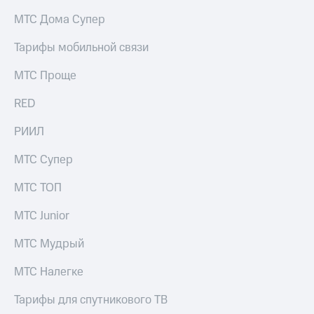
на связь
МТС Дома Супер
Роуминг
Тарифы
Тарифы мобильной связи
RED,
Семейная
РИИЛ
МТС Проще
группа
и МТС
Супер
RED
Заказать
дешевле
SIM-
при
карту
РИИЛ
оплате
с карты
Оформить
МТС
МТС Супер
eSIM
Деньги
МТС ТОП
SIM-
Выберите
карта
и подключите
МТС Junior
для
ТВ
иностранцев
с выгодным
МТС Мудрый
тарифом
Оформить
МТС Налегке
чистый
Тарифы
номер
Тарифы для спутникового ТВ