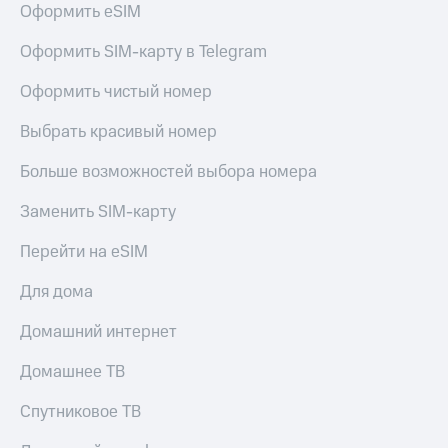
для дома
Оформить eSIM
Услуги
149 ₽/
Оформить SIM-карту в Telegram
мес
Акции
Оформить чистый номер
МТС
Домашний
Premium
Выбрать красивый номер
интернет
Подписка
Больше возможностей выбора номера
Домашнее
на гигабайты
ТВ
интернета,
Заменить SIM-карту
фильмы,
Спутниковое
музыка
Перейти на eSIM
ТВ
и многое
другое
Для дома
Домашний
телефон
Семейная
Домашний интернет
группа
Перейти
в МТС
Скидка
Домашнее ТВ
со своим
на тарифы,
номером
общие
Спутниковое ТВ
подписки
Поддержка
и услуги,