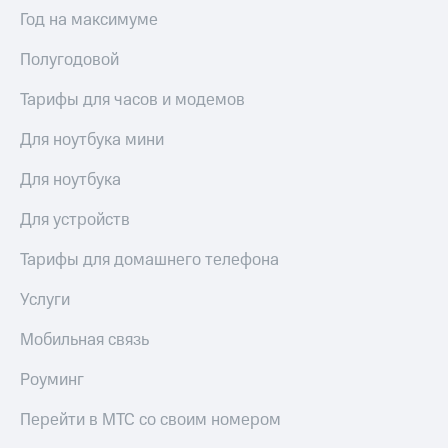
Интернет,
Выбрать
Год на максимуме
ТВ и телефон
красивый
для дома
номер
Полугодовой
Заменить
Услуги
SIM-
Тарифы для часов и модемов
карту
Личный
Для ноутбука мини
кабинет
Перейти
интернета
на
Для ноутбука
и
eSIM
ТВ
Для устройств
Личный
Для дома
кабинет
Выберите
Тарифы для домашнего телефона
спутникового
и подключите
ТВ
ТВ
Услуги
Скачать
с выгодным
приложение
тарифом
Мобильная связь
Мой
МТС
Роуминг
Акции
Тарифы
Интернет,
Перейти в МТС со своим номером
ТВ и телефон
Видеонаблюдение
для дома