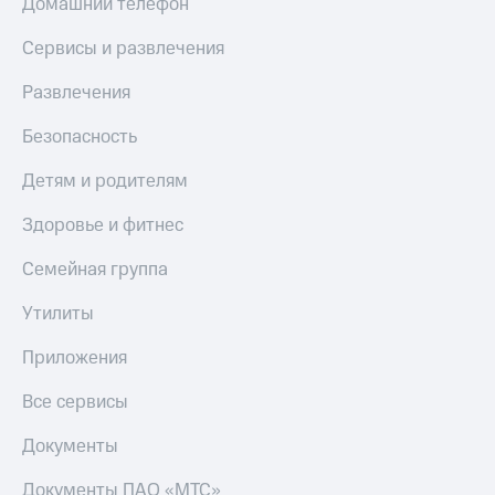
Домашний телефон
доступ
висы и подписки
к геолокации
Сервисы и развлечения
МТС
Сертификаты
Premium
Развлечения
безопасности
Подписка
Безопасность
Всё
на гигабайты
интернета,
под
Детям и родителям
фильмы,
рукой
музыка
в Мой МТС
Здоровье и фитнес
и многое
другое
Посмотрите,
Семейная группа
что
Семейная
полезного
группа
Утилиты
есть
в нашем
Скидка
Приложения
приложении
на тарифы,
общие
Все сервисы
КИОН
подписки
и услуги,
Документы
КИОН
доступ
Музыка
к геолокации
Документы ПАО «МТС»