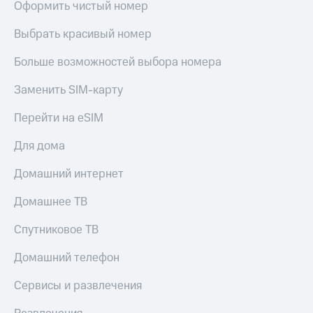
Оформить чистый номер
МТС
КИОН
Деньги
Строки
Выбрать красивый номер
МТС
Накопления
Live
Больше возможностей выбора номера
Откладывайте
Гудок
деньги
Заменить SIM-карту
и получайте
Мой
доход 15%
Перейти на eSIM
МТС
Акции
Условия
Для дома
Все
пополнения
приложения
Домашний интернет
Финансы
Скидка
Инвестиции
30%
Домашнее ТВ
на связь
Получайте
доход
Спутниковое ТВ
онлайн
Тарифы
Страхование
RED,
Домашний телефон
РИИЛ
Покупка
и МТС Супер
Сервисы и развлечения
полисов
дешевле
онлайн
при оплате