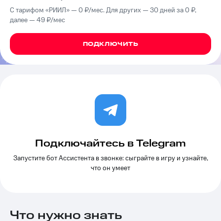
на связь
С тарифом «РИИЛ» — 0 ₽⁠/⁠мес. Для других — 30 дней за 0 ₽,
далее — 49 ₽/мес
Роуминг
Тарифы
RED,
Семейная
ПОДКЛЮЧИТЬ
РИИЛ
группа
и МТС
Супер
Заказать
дешевле
SIM-
при
карту
оплате
с карты
Оформить
МТС
eSIM
Деньги
SIM-
Выберите
Подключайтесь в Telegram
карта
и подключите
для
ТВ
Запустите бот Ассистента в звонке: сыграйте в игру и узнайте,
иностранцев
с выгодным
что он умеет
тарифом
Оформить
чистый
Тарифы
номер
Что нужно знать
Интернет,