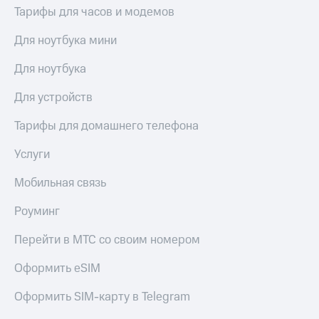
Live
и не
Тарифы для часов и модемов
только
Гудок
Для ноутбука мини
Безопасность
Мой
Для ноутбука
МТС
Финансы
Для устройств
Все
Детям
приложения
и родителям
Тарифы для домашнего телефона
Инвестиции
Здоровье
Услуги
и фитнес
Получайте
доход
Мобильная связь
Приложения
онлайн
от МТС
Страхование
Роуминг
Акции
Покупка
Перейти в МТС со своим номером
полисов
Приложения
онлайн
КИОН
Оформить eSIM
Скидка 30%
на связь
КИОН
Оформить SIM-карту в Telegram
Музыка
С картой