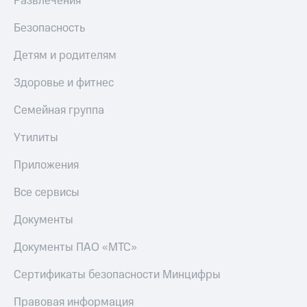
Развлечения
Скидка 30%
с карты
на связь
МТС Деньги
Безопасность
С картой
Обзоры
Детям и родителям
МТС
товаров
Деньги
Здоровье и фитнес
МТС
Скидки
Накопления
до 40%
Семейная группа
на смартфоны
Откладывайте
деньги
Утилиты
при
и получайте
покупке
доход 15%
Приложения
со связью
Платежи
МТС
и
Все сервисы
переводы
Документы
Пополнить
номер
Документы ПАО «МТС»
МТС
Сертификаты безопасности Минцифры
Настройки
автоплатежа
Правовая информация