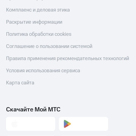
Пополнить
Комплаенс и деловая этика
номер
другого
Раскрытие информации
оператора
Политика обработки cookies
Оплата
интернета
и
Соглашение о пользовании системой
ТВ
Правила применения рекомендательных технологий
Переводы
с
Условия использования сервиса
телефона
на карту
Карта сайта
МТС Pay
Оплата
Скачайте Мой МТС
по QR-
коду
за границей
тернет-магазин