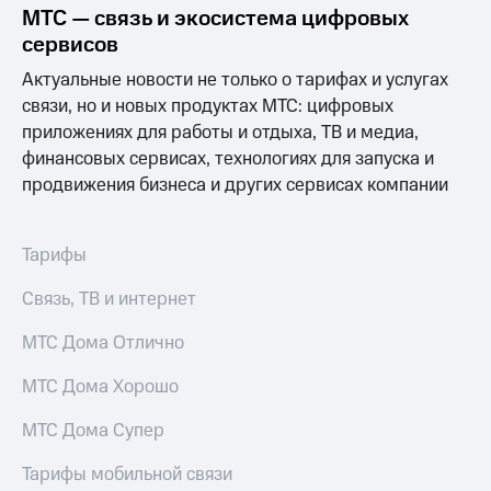
Услуги
МТС — связь и экосистема цифровых
149 ₽/
мес
сервисов
Акции
Актуальные новости не только о тарифах и услугах
МТС
Домашний
Premium
связи, но и новых продуктах МТС: цифровых
интернет
приложениях для работы и отдыха, ТВ и медиа,
Подписка
финансовых сервисах, технологиях для запуска и
Домашнее
на гигабайты
ТВ
продвижения бизнеса и других сервисах компании
интернета,
фильмы,
Спутниковое
музыка
ТВ
и многое
Тарифы
другое
Домашний
Семейная
Связь, ТВ и интернет
телефон
группа
МТС Дома Отлично
Перейти
Скидка
в МТС
на тарифы,
МТС Дома Хорошо
со своим
общие
номером
подписки
МТС Дома Супер
и услуги,
Поддержка
доступ
Тарифы мобильной связи
к геолокации