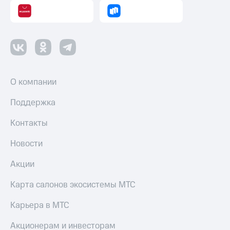
Смартфоны
Наушники
и
колонки
Умные
часы
О компании
и
трекеры
Поддержка
Умный
дом
Контакты
Планшеты
Новости
Акции
Акции
и
скидки
Карта салонов экосистемы МТС
Все
Карьера в МТС
товары
Акционерам и инвесторам