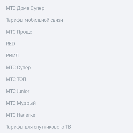
на связь
МТС Дома Супер
Роуминг
Тарифы
Тарифы мобильной связи
RED,
Семейная
РИИЛ
МТС Проще
группа
и МТС
Супер
RED
Заказать
дешевле
SIM-
при
карту
РИИЛ
оплате
с карты
Оформить
МТС
МТС Супер
eSIM
Деньги
МТС ТОП
SIM-
Выберите
карта
и подключите
МТС Junior
для
ТВ
иностранцев
с выгодным
МТС Мудрый
тарифом
Оформить
МТС Налегке
чистый
Тарифы
номер
Тарифы для спутникового ТВ