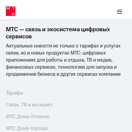
Перенести
ка 30% на связь
обильная связь
Сервисы и подписки
Интернет-магазин
Для дома
Скидка 30% на связь
Личные кабинеты
Финансы
Приложения
номер
ичные кабинеты
в МТС
Мобильная
связь
МТС — связь и экосистема цифровых
Тарифы
Интернет
сервисов
и
Актуальные новости не только о тарифах и услугах
ТВ
Услуги
связи, но и новых продуктах МТС: цифровых
Спутниковое
приложениях для работы и отдыха, ТВ и медиа,
ТВ
финансовых сервисах, технологиях для запуска и
Роуминг
продвижения бизнеса и других сервисах компании
МТС
Деньги
Личный
кабинет
Мобильная связь
Тарифы
Скачать
Перенести
приложение
номер
Связь, ТВ и интернет
Мой
в МТС
МТС
МТС Дома Отлично
Акции
Тарифы
МТС Дома Хорошо
Скидка 30%
Услуги