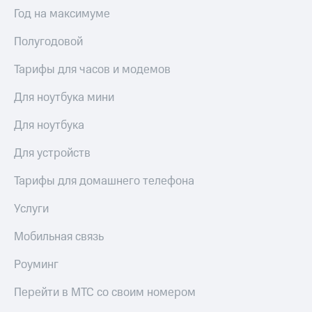
Интернет,
Выбрать
Год на максимуме
ТВ и телефон
красивый
для дома
номер
Полугодовой
Заменить
Услуги
SIM-
Тарифы для часов и модемов
карту
Личный
Для ноутбука мини
кабинет
Перейти
интернета
на
Для ноутбука
и
eSIM
ТВ
Для устройств
Личный
Для дома
кабинет
Выберите
Тарифы для домашнего телефона
спутникового
и подключите
ТВ
ТВ
Услуги
Скачать
с выгодным
приложение
тарифом
Мобильная связь
Мой
МТС
Роуминг
Акции
Тарифы
Интернет,
Перейти в МТС со своим номером
ТВ и телефон
Видеонаблюдение
для дома