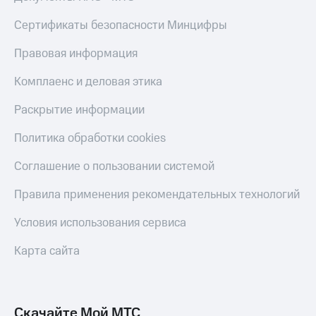
КИОН
Кино,
Строки
Сертификаты безопасности Минцифры
музыка,
книги
Live
и не
Правовая информация
только
Гудок
Комплаенс и деловая этика
Безопасность
Мой
Раскрытие информации
МТС
Финансы
Политика обработки cookies
Все
Детям
приложения
и родителям
Соглашение о пользовании системой
Инвестиции
Здоровье
Правила применения рекомендательных технологий
и фитнес
Получайте
Условия использования сервиса
доход
Приложения
онлайн
от МТС
Карта сайта
Страхование
Акции
Покупка
Приложения
полисов
КИОН
Скачайте Мой МТС
онлайн