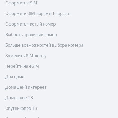
для дома
Оформить eSIM
Услуги
149 ₽/
Оформить SIM-карту в Telegram
мес
Акции
Оформить чистый номер
МТС
Домашний
Premium
Выбрать красивый номер
интернет
Подписка
Больше возможностей выбора номера
Домашнее
на гигабайты
ТВ
интернета,
Заменить SIM-карту
фильмы,
Спутниковое
музыка
Перейти на eSIM
ТВ
и многое
другое
Для дома
Домашний
телефон
Семейная
Домашний интернет
группа
Перейти
в МТС
Скидка
Домашнее ТВ
со своим
на тарифы,
номером
общие
Спутниковое ТВ
подписки
Поддержка
и услуги,