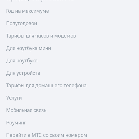
КИОН
Кино,
Строки
Год на максимуме
музыка,
книги
Live
и не
Полугодовой
только
Гудок
Тарифы для часов и модемов
Безопасность
Мой
Для ноутбука мини
МТС
Финансы
Для ноутбука
Все
Детям
приложения
и родителям
Для устройств
Инвестиции
Здоровье
Тарифы для домашнего телефона
и фитнес
Получайте
Услуги
доход
Приложения
онлайн
от МТС
Мобильная связь
Страхование
Акции
Роуминг
Покупка
Приложения
полисов
Перейти в МТС со своим номером
КИОН
онлайн