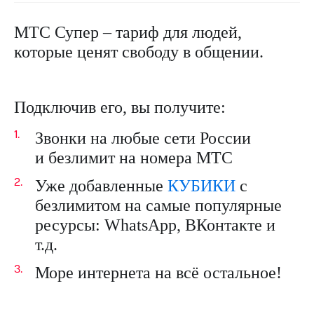
на связь
МТС Супер – тариф для людей,
Роуминг
Тарифы
которые ценят свободу в общении.
RED,
Семейная
РИИЛ
группа
и МТС
Супер
Заказать
дешевле
Подключив его, вы получите:
SIM-
при
карту
оплате
Звонки на любые сети России
с карты
и
безлимит на
номера
МТС
Оформить
МТС
eSIM
Деньги
Уже добавленные
КУБИКИ
с
SIM-
Выберите
безлимитом на
самые популярные
карта
и подключите
для
ресурсы: WhatsApp, ВКонтакте и
ТВ
иностранцев
с выгодным
т.д.
тарифом
Оформить
Море интернета на всё остальное!
чистый
Тарифы
номер