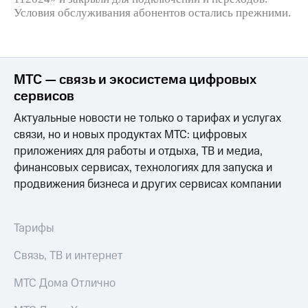
для дома
Условия обслуживания абонентов остались прежними.
Услуги
149 ₽/
мес
Акции
МТС
МТС — связь и экосистема цифровых
Домашний
Premium
сервисов
интернет
Подписка
Актуальные новости не только о тарифах и услугах
Домашнее
на гигабайты
связи, но и новых продуктах МТС: цифровых
ТВ
интернета,
приложениях для работы и отдыха, ТВ и медиа,
фильмы,
Спутниковое
музыка
финансовых сервисах, технологиях для запуска и
ТВ
и многое
продвижения бизнеса и других сервисах компании
другое
Домашний
телефон
Семейная
Тарифы
группа
Перейти
в МТС
Скидка
Связь, ТВ и интернет
со своим
на тарифы,
номером
общие
МТС Дома Отлично
подписки
Поддержка
и услуги,