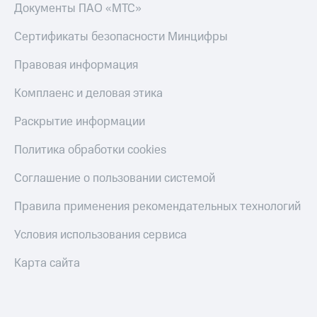
Документы ПАО «МТС»
Пополнить
номер
МТС
Сертификаты безопасности Минцифры
Настройки
Правовая информация
автоплатежа
Комплаенс и деловая этика
Пополнить
номер
Раскрытие информации
другого
оператора
Политика обработки cookies
Оплата
Соглашение о пользовании системой
интернета
и
Правила применения рекомендательных технологий
ТВ
Условия использования сервиса
Переводы
с
Карта сайта
телефона
на карту
МТС Pay