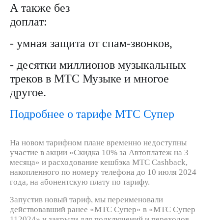
Интернет,
Выбрать
А также без
ТВ и телефон
красивый
для дома
номер
доплат:
Заменить
-
умная
защит
а
от спам-звонков,
Услуги
SIM-
карту
-
десятки
миллионов музыкальных
Личный
кабинет
Перейти
треков в МТС
Музыке
и многое
интернета
на
другое.
и
eSIM
ТВ
Личный
Подробнее о тарифе МТС Супер
Для дома
кабинет
Выберите
спутникового
и подключите
ТВ
ТВ
На новом тарифном плане временно недоступны
Скачать
с выгодным
участие в акции «Скидка 10% за Автоплатеж на 3
приложение
тарифом
месяца» и расходование кешбэка МТС Cashback,
Мой
накопленного по номеру телефона до 10 июля 2024
МТС
года, на абонентскую плату по тарифу.
Акции
Тарифы
Интернет,
Запустив новый тариф, мы переименовали
ТВ и телефон
действовавший ранее «МТС Супер» в «МТС Супер
Видеонаблюдение
для дома
112024» и закрыли для подключений и переходов.