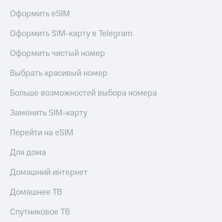
КИОН
Оформить eSIM
Скидка 30%
Музыка
на связь
Оформить SIM-карту в Telegram
КИОН
С картой
Строки
Оформить чистый номер
МТС
Деньги
Live
Выбрать красивый номер
МТС
Гудок
Накопления
Больше возможностей выбора номера
Мой
Откладывайте
Заменить SIM-карту
МТС
деньги
и получайте
Перейти на eSIM
Все
доход 15%
приложения
Для дома
Акции
Финансы
Инвестиции
Условия
Домашний интернет
пополнения
Получайте
Домашнее ТВ
доход
Скидка
онлайн
30%
Спутниковое ТВ
на связь
Страхование