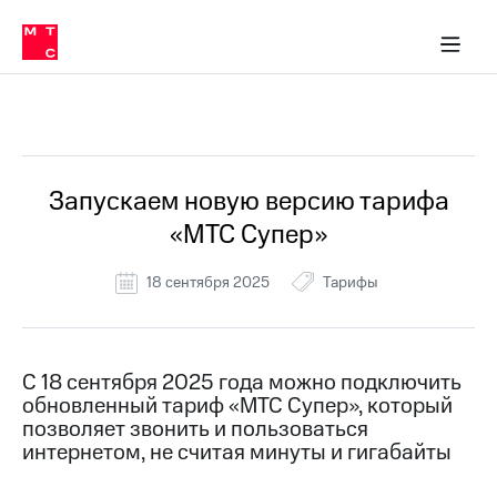
Перенести
ка 30% на связь
обильная связь
Сервисы и подписки
Интернет-магазин
Для дома
Скидка 30% на связь
Личные кабинеты
Финансы
Приложения
номер
ичные кабинеты
в МТС
Мобильная
связь
Все Новости
Тарифы
Интернет
и
ТВ
Услуги
Запускаем новую версию тарифа
Спутниковое
«МТС Супер»
ТВ
Роуминг
МТС
18 сентября 2025
Тарифы
Деньги
Личный
кабинет
Мобильная связь
Скачать
Перенести
С 18 сентября 2025 года можно подключить
приложение
номер
обновленный тариф «МТС Супер», который
Мой
в МТС
МТС
позволяет звонить и пользоваться
Акции
интернетом, не считая минуты и гигабайты
Тарифы
Скидка 30%
Услуги