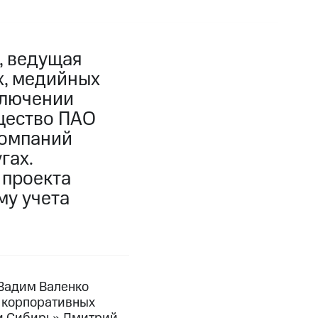
, ведущая
х, медийных
ключении
щество ПАО
компаний
гах.
 проекта
му учета
Вадим Валенко
 корпоративных