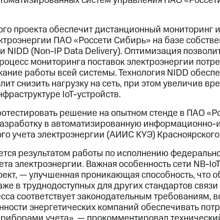
втоматизированных систем управления ПАО «Россе
ого проекта обеспечит дистанционный мониторинг и
ктроэнергии ПАО «Россети Сибирь» на базе собстве
 NIDD (Non-IP Data Delivery). Оптимизация позвол
роцесс мониторинга поставок электроэнергии потре
ание работы всей системы. Технология NIDD обеспе
лит снизить нагрузку на сеть, при этом увеличив вр
фраструктуре IoT-устройств.
ротестировать решение на опытном стенде в ПАО «Р
 разработку в автоматизированную информационно-
го учета электроэнергии (АИИС КУЭ) Красноярского 
ется результатом работы по исполнению федеральн
ета электроэнергии. Важная особенность сети NB-Io
оект, — улучшенная проникающая способность, что 
же в труднодоступных для других стандартов связи 
сса соответствует законодательным требованиям, в
занности энергетических компаний обеспечивать пот
риборами учета», — прокомментировал технически