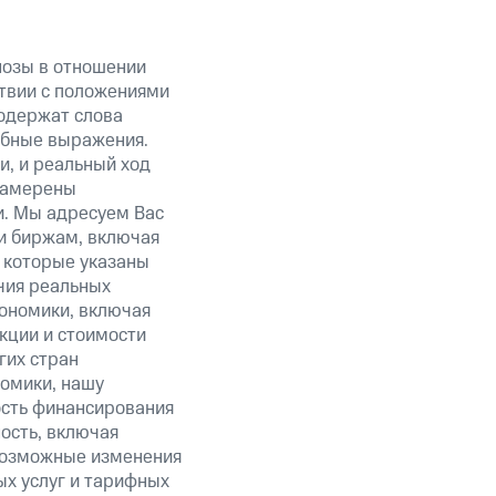
нозы в отношении
твии с положениями
содержат слова
добные выражения.
и, и реальный ход
 намерены
и. Мы адресуем Вас
и биржам, включая
 которые указаны
чия реальных
кономики, включая
акции и стоимости
гих стран
омики, нашу
ость финансирования
ость, включая
 возможные изменения
ых услуг и тарифных