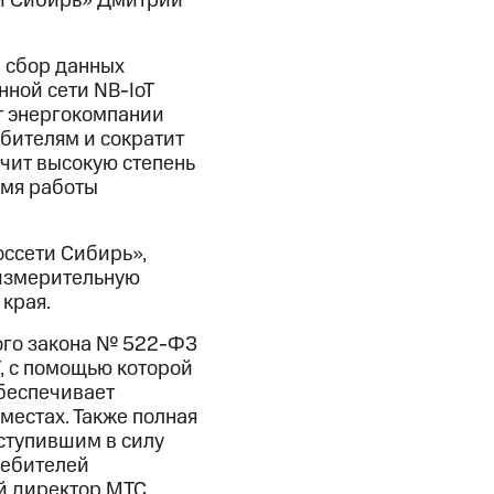
ти Сибирь» Дмитрий
 сбор данных
нной сети NB-IoT
ит энергокомпании
бителям и сократит
чит высокую степень
емя работы
оссети Сибирь»,
измерительную
края.
ого закона № 522-ФЗ
T, с помощью которой
обеспечивает
местах. Также полная
ступившим в силу
ребителей
й директор МТС