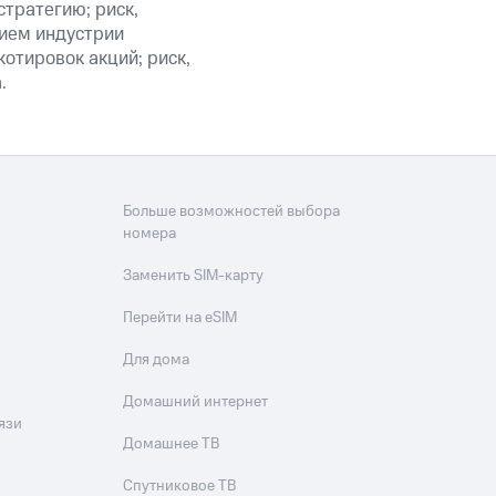
стратегию; риск,
ием индустрии
котировок акций; риск,
.
Больше возможностей выбора
номера
Заменить SIM-карту
Перейти на eSIM
Для дома
Домашний интернет
язи
Домашнее ТВ
Спутниковое ТВ