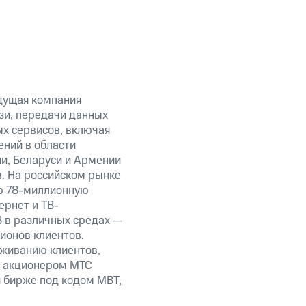
дущая компания
зи, передачи данных
ых сервисов, включая
ений в области
ии, Беларуси и Армении
. На российском рынке
ю 78-миллионную
ернет и ТВ-
В в различных средах —
ионов клиентов.
уживанию клиентов,
м акционером МТС
 бирже под кодом MBT,