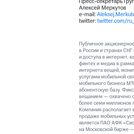
Пресс-секретарь Гру
Алексей Меркутов
e-mail:
Aleksej.Merku
twitter:
twitter.com/ru
Публичное акционерно
в России и странах СНГ
и доступа в интернет, 
финтех и медиа в рамк
интернета вещей, монит
услугами мобильной св
мобильного бизнеса МТ
абонентскую базу. Фик
вещанием — охвачено с
более семи миллионов 
Компания располагает в
продаже мобильных уст
является ПАО АФК «Сис
на Московской бирже —