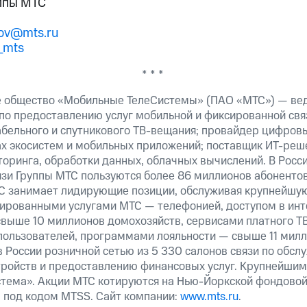
ппы МТС
tov@mts.ru
_mts
* * *
е общество «Мобильные ТелеСистемы» (ПАО «МТС») — ве
 по предоставлению услуг мобильной и фиксированной свя
кабельного и спутникового ТВ-вещания; провайдер цифров
ах экосистем и мобильных приложений; поставщик ИТ-реш
оринга, обработки данных, облачных вычислений. В Росс
язи Группы МТС пользуются более 86 миллионов абонентов
С занимает лидирующие позиции, обслуживая крупнейшу
сированными услугами МТС — телефонией, доступом в инт
выше 10 миллионов домохозяйств, сервисами платного Т
пользователей, программами лояльности — свыше 11 милл
 России розничной сетью из 5 330 салонов связи по обсл
ройств и предоставлению финансовых услуг. Крупнейши
тема». Акции МТС котируются на Нью-Йоркской фондовой
 под кодом MTSS. Сайт компании:
www.mts.ru
.