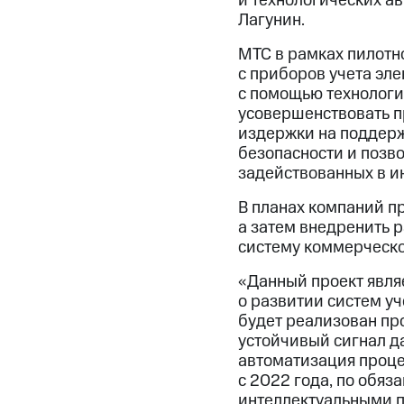
и технологических а
Лагунин.
МТС в рамках пилотн
с приборов учета эле
с помощью технологии
усовершенствовать п
издержки на поддерж
безопасности и позво
задействованных в ин
В планах компаний п
а затем внедренить
систему коммерческо
«Данный проект явля
о развитии систем уч
будет реализован пр
устойчивый сигнал да
автоматизация проце
с 2022 года, по обя
интеллектуальными п