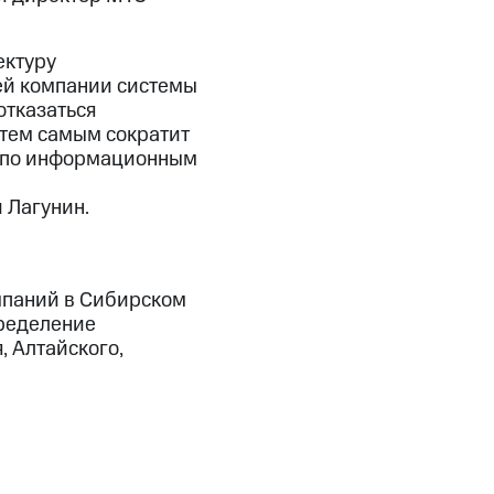
ектуру
ей компании системы
отказаться
 тем самым сократит
р по информационным
 Лагунин.
мпаний в Сибирском
пределение
, Алтайского,