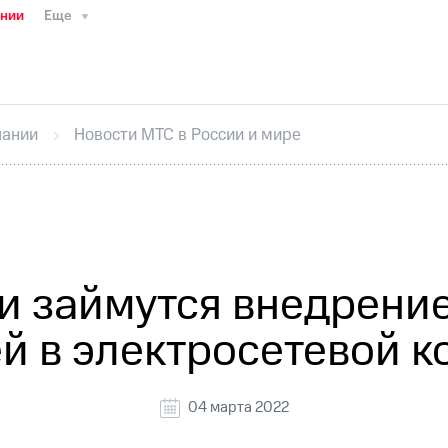
ании
Еще
ТС
Пресс-релизы
МТС о технологиях
ТС
История компании
Руководство региона
Правова
стижения
Интервью
Финансовая отчетность
Конта
пании
Новости МТС в России и мире
тивный секретарь
Раскрытие информации
Информа
ный кабинет акционера
Акционерный капитал
Конт
Порядок выкупа акций
Дивиденды
Рынок облигаци
 погашении именных облигаций
Другое
Регистрато
и займутся внедрени
й в электросетевой 
04 марта 2022