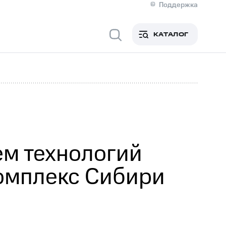
Поддержка
О МТС
я информация
Контакты
КАТАЛОГ
Медиа-центр
кты
Новости в регионе
Инвесторам и акционерам
ция акционерам
Документы
роль и аудит
Рынок акций
й
Описание
р
Реквизиты
Контакты
Устойчивое развитие
Комплаенс и деловая этика
На главную
ем технологий
комплекс Сибири