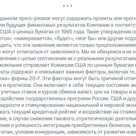
* * *
 данном пресс-релизе могут содержать проекты или прог
ли будущих финансовых результатов Компании в соответс
США о ценных бумагах от 1995 года. Такие утверждения 
тся», «намеревается», «будет», «мог бы» или другие по
ить, что эти заявления являются только предположениям
 могут отличаться от заявленного. Мы не обязуемся и не
явления с целью соотнесения их с реальными результатам
 компания отправляет Комиссии США по ценным бумагам 
енты содержат и описывают важные факторы, включая те,
ска» формы 20-F. Эти факторы могут быть причиной отли
в и прогнозов. Они включают в себя: текущее состояние э
учетных ставок и курсов обмена валют, цен на товары и 
оздействие государственных программ России, США и дру
видности и стимулированию национальной и мировой экон
ать текущий кредитный рейтинг и воздействие на стоим
ие, в случае снижения такового, стратегическую деятельн
ения и успешность интеграции приобретенных бизнесов,
атам, условия конкуренции, зависимость от развития нов