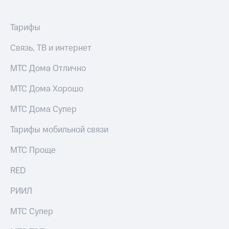
выкупа
акций
Дивиденды
Тарифы
Рынок
облигаций
Связь, ТВ и интернет
Описание
МТС Дома Отлично
Еврооблигации-2023
Уведомление
МТС Дома Хорошо
о
погашении
МТС Дома Супер
именных
облигаций
Тарифы мобильной связи
Другое
МТС Проще
Регистратор
Реквизиты
RED
Контакты
йчивое развитие
РИИЛ
и деловая этика
На главную
МТС Супер