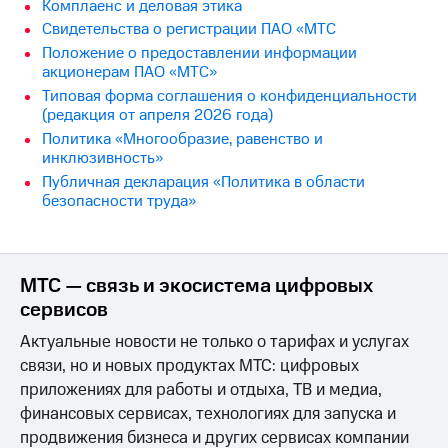
Раскрытие
Комплаенс и деловая этика
информации
Свидетельства о регистрации ПАО «МТС
Информация
Положение о предоставлении информации
акционерам
акционерам ПАО «МТС»
Документы
Типовая форма соглашения о конфиденциальности
ПАО
(редакция от апреля 2026 года)
"МТС"
Собрания
Политика «Многообразие, равенство и
акционеров
инклюзивность»
Личный
Публичная декларация «Политика в области
кабинет
безопасности труда»
акционера
Акционерный
капитал
Контроль
МТС — связь и экосистема цифровых
и
сервисов
аудит
Рынок
Актуальные новости не только о тарифах и услугах
акций
связи, но и новых продуктах МТС: цифровых
Описание
приложениях для работы и отдыха, ТВ и медиа,
Программа
финансовых сервисах, технологиях для запуска и
приобретения
продвижения бизнеса и других сервисах компании
Порядок