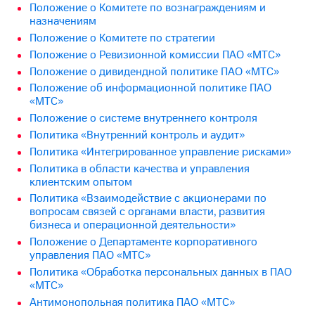
Положение о Комитетe по вознаграждениям и
назначениям
МТС
о технологиях
Положение о Комитете по стратегии
Положение о Ревизионной комиссии ПАО «МТС»
Достижения
Положение о дивидендной политике ПАО «МТС»
Положение об информационной политике ПАО
Интервью
«МТС»
Финансовая
Положение о системе внутреннего контроля
отчетность
Политика «Внутренний контроль и аудит»
Политика «Интегрированное управление рисками»
Контакты
Политика в области качества и управления
клиентским опытом
Новости
в
Политика «Взаимодействие с акционерами по
регионе
вопросам связей с органами власти, развития
бизнеса и операционной деятельности»
м и акционерам
Положение о Департаменте корпоративного
Корпоративное
управления ПАО «МТС»
управление
Политика «Обработка персональных данных в ПАО
«МТС»
Корпоративный
Антимонопольная политика ПАО «МТС»
секретарь