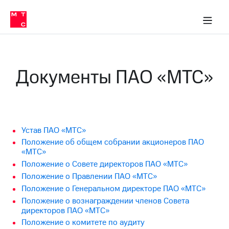
О
сторам и акционерам
Комплаенс и деловая этика
Устойчивое развитие
Медиа-центр
О МТС
О МТС
На главную
компании
О
компании
Стратегия
Стратегия
Карьера
Документы ПАО «МТС»
в МТС
Карьера
в МТС
Пресс-
релизы
История
компании
МТС
о технологиях
Руководство
Устав ПАО «МТС»
региона
Положение об общем собрании акционеров ПАО
«МТС»
Правовая
Положение о Совете директоров ПАО «МТС»
информация
Положение о Правлении ПАО «МТС»
Контакты
Положение о Генеральном директоре ПАО «МТС»
Положение о вознаграждении членов Совета
Медиа-центр
директоров ПАО «МТС»
Пресс-
Положение о комитете по аудиту
релизы