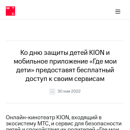
О
сторам и акционерам
Комплаенс и деловая этика
Устойчивое развитие
Медиа-центр
О МТС
О МТС
На главную
компании
О
компании
Стратегия
Стратегия
Все Новости
Карьера
в МТС
Карьера
в МТС
Пресс-
Ко дню защиты детей KION и
релизы
История
мобильное приложение «Где мои
компании
МТС
дети» предоставят бесплатный
о технологиях
Руководство
доступ к своим сервисам
региона
Правовая
30 мая 2022
информация
Контакты
Онлайн-кинотеатр KION, входящий в
Медиа-центр
экосистему МТС, и сервис для безопасности
Пресс-
релизы
детей и спокойствия их родителей «Где мои