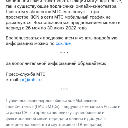
мобильной связи. Участвовать в акции могут как новые,
выкупа
так и существующие подписчики онлайн-кинотеатра.
акций
При этом у абонентов МТС есть бонус — при
Дивиденды
просмотре KION в сети МТС мобильный трафик не
Рынок
расходуется. Воспользоваться предложением можно в
облигаций
период с 26 мая по 30 июня 2022 года.
Описание
Воспользоваться предложением и узнать подробную
Еврооблигации-2023
информацию можно по
ссылке
.
Уведомление
о
* * *
погашении
именных
За дополнительной информацией обращайтесь:
облигаций
Другое
Пресс-служба МТС
e-mail:
pr@mts.ru
Регистратор
Реквизиты
* * *
Контакты
Публичное акционерное общество «Мобильные
йчивое развитие
ТелеСистемы» (ПАО «МТС») – ведущая компания в России и
и деловая этика
странах СНГ по предоставлению услуг мобильной и
На главную
фиксированной связи, передачи данных и доступа в
интернет, кабельного и спутникового ТВ-вещания;