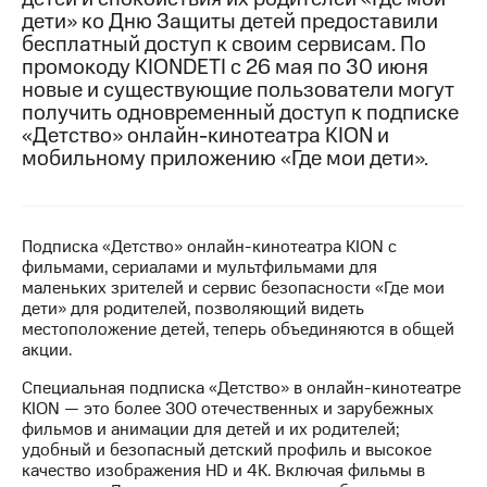
дети» ко Дню Защиты детей предоставили
МТС
бесплатный доступ к своим сервисам. По
о технологиях
промокоду KIONDETI с 26 мая по 30 июня
новые и существующие пользователи могут
Достижения
получить одновременный доступ к подписке
«Детство» онлайн-кинотеатра KION и
Интервью
мобильному приложению «Где мои дети».
Финансовая
отчетность
Контакты
Подписка «Детство» онлайн-кинотеатра KION с
фильмами, сериалами и мультфильмами для
Новости
маленьких зрителей и сервис безопасности «Где мои
в
дети» для родителей, позволяющий видеть
регионе
местоположение детей, теперь объединяются в общей
акции.
м и акционерам
Корпоративное
Специальная подписка «Детство» в онлайн-кинотеатре
управление
KION — это более 300 отечественных и зарубежных
фильмов и анимации для детей и их родителей;
Корпоративный
удобный и безопасный детский профиль и высокое
секретарь
качество изображения HD и 4K. Включая фильмы в