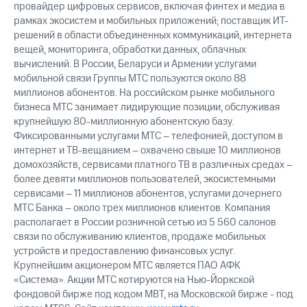
провайдер цифровых сервисов, включая финтех и медиа в
рамках экосистем и мобильных приложений; поставщик ИТ-
решений в области объединенных коммуникаций, интернета
вещей, мониторинга, обработки данных, облачных
вычислений. В России, Беларуси и Армении услугами
мобильной связи Группы МТС пользуются около 88
миллионов абонентов. На российском рынке мобильного
бизнеса МТС занимает лидирующие позиции, обслуживая
крупнейшую 80-миллионную абонентскую базу.
Фиксированными услугами МТС – телефонией, доступом в
интернет и ТВ-вещанием – охвачено свыше 10 миллионов
домохозяйств, сервисами платного ТВ в различных средах –
более девяти миллионов пользователей, экосистемными
сервисами – 11 миллионов абонентов, услугами дочернего
МТС Банка – около трех миллионов клиентов. Компания
располагает в России розничной сетью из 5 560 салонов
связи по обслуживанию клиентов, продаже мобильных
устройств и предоставлению финансовых услуг.
Крупнейшим акционером МТС является ПАО АФК
«Система». Акции МТС котируются на Нью-Йоркской
фондовой бирже под кодом MBT, на Московской бирже - под