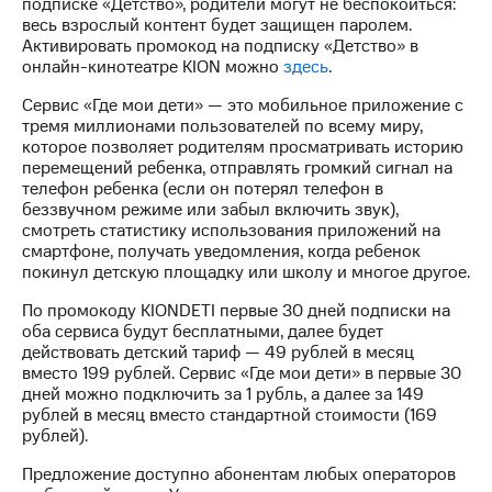
Раскрытие
подписке «Детство», родители могут не беспокоиться:
информации
весь взрослый контент будет защищен паролем.
Информация
Активировать промокод на подписку «Детство» в
акционерам
онлайн-кинотеатре KION можно
здесь
.
Документы
Сервис «Где мои дети» — это мобильное приложение с
ПАО
тремя миллионами пользователей по всему миру,
"МТС"
которое позволяет родителям просматривать историю
Собрания
перемещений ребенка, отправлять громкий сигнал на
акционеров
телефон ребенка (если он потерял телефон в
Личный
беззвучном режиме или забыл включить звук),
кабинет
смотреть статистику использования приложений на
акционера
смартфоне, получать уведомления, когда ребенок
Акционерный
покинул детскую площадку или школу и многое другое.
капитал
Контроль
По промокоду KIONDETI первые 30 дней подписки на
и
оба сервиса будут бесплатными, далее будет
аудит
действовать детский тариф — 49 рублей в месяц
Рынок
вместо 199 рублей. Сервис «Где мои дети» в первые 30
акций
дней можно подключить за 1 рубль, а далее за 149
рублей в месяц вместо стандартной стоимости (169
Описание
рублей).
Программа
приобретения
Предложение доступно абонентам любых операторов
Порядок