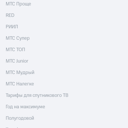
МТС Проще
RED
РИИЛ
МТС Супер
МТС ТОП
МТС Junior
МТС Мудрый
МТС Налегке
Тарифы для спутникового ТВ
Год на максимуме
Полугодовой