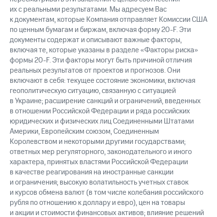
их с реальными результатами. Мы адресуем Вас
к документам, которые Компания отправляет Комиссии США
по ценным бумагам и биржам, включая форму 20-F. Эти
документы содержат и описывают важные факторы,
включая те, которые указаны в разделе «Факторы риска»
формы 20-F. Эти факторы могут быть причиной отличия
реальных результатов от проектов и прогнозов. Они
включают в себя: текущее состояние экономики, включая
геополитическую ситуацию, связанную с ситуацией
в Украине; расширение санкций и ограничений, введенных
в отношении Российской Федерации и ряда российских
юридических и физических лиц Соединенными Штатами
Америки, Европейским союзом, Соединенным
Королевством и некоторыми другими государствами;
ответных мер регуляторного, законодательного и иного
характера, принятых властями Российской Федерации
в качестве реагирования на иностранные санкции
и ограничения; высокую волатильность учетных ставок
и курсов обмена валют (в том числе колебания российского
рубля по отношению к доллару и евро), цен на товары
и акции и стоимости финансовых активов; влияние решений