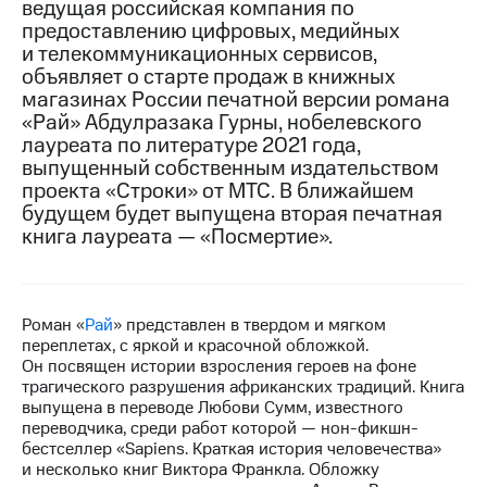
ведущая российская компания по
предоставлению цифровых, медийных
МТС
и телекоммуникационных сервисов,
о технологиях
объявляет о старте продаж в книжных
магазинах России печатной версии романа
Достижения
«Рай» Абдулразака Гурны, нобелевского
Интервью
лауреата по литературе 2021 года,
выпущенный собственным издательством
Финансовая
проекта «Строки» от МТС. В ближайшем
отчетность
будущем будет выпущена вторая печатная
книга лауреата — «Посмертие».
Контакты
Новости
в
регионе
Роман «
Рай
» представлен в твердом и мягком
переплетах, с яркой и красочной обложкой.
Он посвящен истории взросления героев на фоне
м и акционерам
трагического разрушения африканских традиций. Книга
Корпоративное
выпущена в переводе Любови Сумм, известного
управление
переводчика, среди работ которой — нон-фикшн-
бестселлер «Sapiens. Краткая история человечества»
Корпоративный
и несколько книг Виктора Франкла. Обложку
секретарь