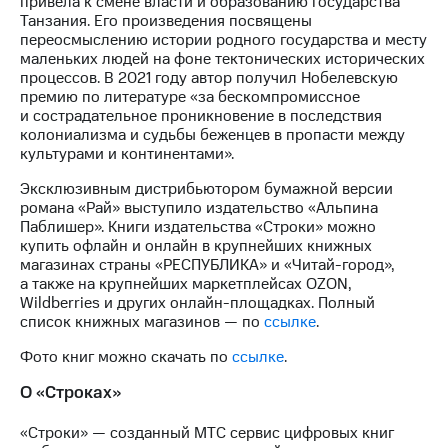
привела к смене власти и образованию государства
выкупа
Танзания. Его произведения посвящены
акций
переосмыслению истории родного государства и месту
Дивиденды
маленьких людей на фоне тектонических исторических
Рынок
процессов. В 2021 году автор получил Нобелевскую
облигаций
премию по литературе «за бескомпромиссное
и сострадательное проникновение в последствия
Описание
колониализма и судьбы беженцев в пропасти между
Еврооблигации-2023
культурами и континентами».
Уведомление
о
Эксклюзивным дистрибьютором бумажной версии
погашении
романа «Рай» выступило издательство «Альпина
именных
Паблишер». Книги издательства «Строки» можно
облигаций
купить офлайн и онлайн в крупнейших книжных
Другое
магазинах страны «РЕСПУБЛИКА» и «Читай-город»,
а также на крупнейших маркетплейсах OZON,
Регистратор
Wildberries и других онлайн-площадках. Полный
Реквизиты
список книжных магазинов — по
ссылке
.
Контакты
йчивое развитие
Фото книг можно скачать по
ссылке
.
и деловая этика
О «Строках»
На главную
«Строки» — созданный МТС сервис цифровых книг