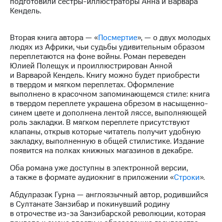
подготовили сестры-иллюстраторы Анна и Варвара
Раскрытие
Кендель.
информации
Информация
акционерам
Вторая книга автора — «
Посмертие
», — о двух молодых
Документы
людях из Африки, чьи судьбы удивительным образом
ПАО
переплетаются на фоне войны. Роман переведен
"МТС"
Юлией Полещук и проиллюстрирован Анной
Собрания
и Варварой Кендель. Книгу можно будет приобрести
акционеров
в твердом и мягком переплетах. Оформление
Личный
выполнено в красочном запоминающемся стиле: книга
кабинет
в твердом переплете украшена обрезом в насыщенно-
акционера
синем цвете и дополнена лентой ляссе, выполняющей
Акционерный
роль закладки. В мягком переплете присутствуют
капитал
клапаны, открыв которые читатель получит удобную
Контроль
закладку, выполненную в общей стилистике. Издание
и
появится на полках книжных магазинов в декабре.
аудит
Рынок
Оба романа уже доступны в электронной версии,
акций
а также в формате аудиокниг в приложении «
Строки
».
Описание
Абдулразак Гурна — англоязычный автор, родившийся
Программа
в Султанате Занзибар и покинувший родину
приобретения
в отрочестве из-за Занзибарской революции, которая
Порядок