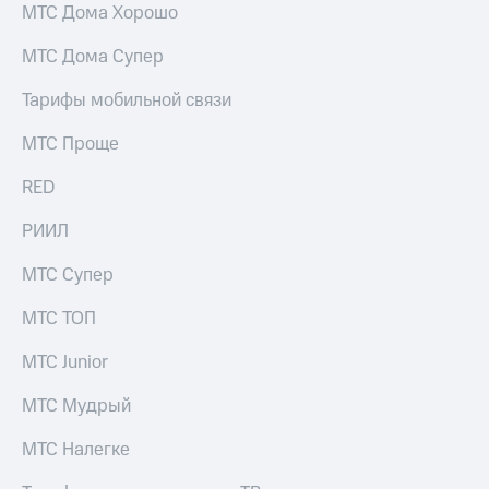
МТС Дома Хорошо
МТС Дома Супер
Тарифы мобильной связи
МТС Проще
RED
РИИЛ
МТС Супер
МТС ТОП
МТС Junior
МТС Мудрый
МТС Налегке