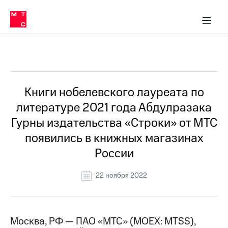
О
сторам и акционерам
Комплаенс и деловая этика
Устойчивое развитие
Медиа-центр
О МТС
О МТС
На главную
компании
О
компании
Стратегия
Стратегия
Все Новости
Карьера
в МТС
Карьера
в МТС
Пресс-
Книги нобелевского лауреата по
релизы
История
литературе 2021 года Абдулразака
компании
МТС
Гурны издательства «Строки» от МТС
о технологиях
Руководство
появились в книжных магазинах
региона
России
Правовая
информация
22 ноября 2022
Контакты
Медиа-центр
Пресс-
Москва, РФ — ПАО «МТС» (MOEX: MTSS),
релизы