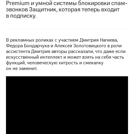
Premium и умной системы блокировки спам-
звонков Защитник, которая теперь входит
МТС
в подписку.
о технологиях
Достижения
Интервью
В рекламных роликах с участием Дмитрия Нагиева,
Федора Бондарчука и Алексея Золотовицкого в роли
Финансовая
ассистента Дмитрия авторы рассказали, что даже если
отчетность
искусственный интеллект и может взять на себя часть
функций, человеческую хитрость и смекалку
Контакты
он не заменит.
Новости
в
регионе
м и акционерам
Корпоративное
управление
Корпоративный
секретарь