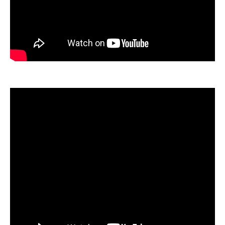
Раскрытие
информации
Информация
акционерам
Документы
ПАО
"МТС"
Собрания
акционеров
Личный
кабинет
акционера
Акционерный
капитал
Контроль
и
аудит
Рынок
акций
Описание
Программа
приобретения
Порядок