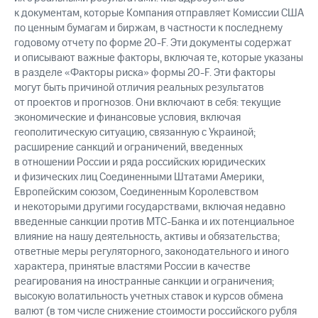
к документам, которые Компания отправляет Комиссии США
по ценным бумагам и биржам, в частности к последнему
годовому отчету по форме 20-F. Эти документы содержат
и описывают важные факторы, включая те, которые указаны
в разделе «Факторы риска» формы 20-F. Эти факторы
могут быть причиной отличия реальных результатов
от проектов и прогнозов. Они включают в себя: текущие
экономические и финансовые условия, включая
геополитическую ситуацию, связанную с Украиной;
расширение санкций и ограничений, введенных
в отношении России и ряда российских юридических
и физических лиц Соединенными Штатами Америки,
Европейским союзом, Соединенным Королевством
и некоторыми другими государствами, включая недавно
введенные санкции против МТС-Банка и их потенциальное
влияние на нашу деятельность, активы и обязательства;
ответные меры регуляторного, законодательного и иного
характера, принятые властями России в качестве
реагирования на иностранные санкции и ограничения;
высокую волатильность учетных ставок и курсов обмена
валют (в том числе снижение стоимости российского рубля