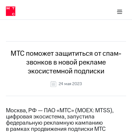
О
сторам и акционерам
Комплаенс и деловая этика
Устойчивое развитие
Медиа-центр
О МТС
О МТС
На главную
компании
О
компании
Стратегия
Стратегия
Все Новости
Карьера
в МТС
Карьера
в МТС
Пресс-
МТС поможет защититься от спам-
релизы
История
звонков в новой рекламе
компании
МТС
экосистемной подписки
о технологиях
Руководство
региона
24 мая 2023
Правовая
информация
Контакты
Москва, РФ — ПАО «МТС» (MOEX: MTSS),
цифровая экосистема, запустила
Медиа-центр
федеральную рекламную кампанию
Пресс-
в рамках продвижения подписки МТС
релизы