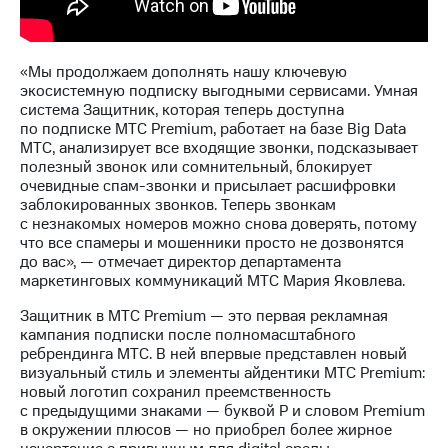
выкупа
акций
Дивиденды
Рынок
«Мы продолжаем дополнять нашу ключевую
облигаций
экосистемную подписку выгодными сервисами. Умная
система Защитник, которая теперь доступна
Описание
по подписке МТС Premium, работает на базе Big Data
Еврооблигации-2023
МТС, анализирует все входящие звонки, подсказывает
Уведомление
полезный звонок или сомнительный, блокирует
о
очевидные спам-звонки и присылает расшифровки
погашении
заблокированных звонков. Теперь звонкам
именных
с незнакомых номеров можно снова доверять, потому
облигаций
что все спамеры и мошенники просто не дозвонятся
Другое
до вас», — отмечает директор департамента
маркетинговых коммуникаций МТС Мария Яковлева.
Регистратор
Реквизиты
Защитник в МТС Premium — это первая рекламная
Контакты
кампания подписки после полномасштабного
ребрендинга МТС. В ней впервые представлен новый
йчивое развитие
визуальный стиль и элементы айдентики МТС Premium:
и деловая этика
новый логотип сохранил преемственность
На главную
с предыдущими знаками — буквой P и словом Premium
в окружении плюсов — но приобрел более жирное