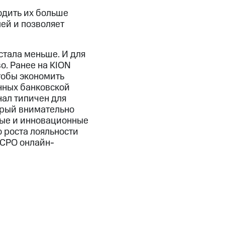
одить их больше
ей и позволяет
стала меньше. И для
. Ранее на KION
тобы экономить
нных банковской
нал типичен для
торый внимательно
ные и инновационные
 роста лояльности
 CPO онлайн-