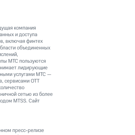
дущая компания
анных и доступа
ов, включая финтех
области объединенных
ислений,
уппы МТС пользуются
занимает лидирующие
нными услугами МТС —
в, сервисами OTT
количество
ничной сетью из более
кодом MTSS. Сайт
анном пресс-релизе