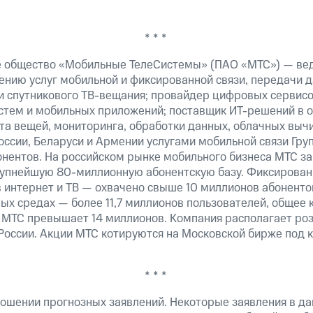
* * *
е общество «Мобильные ТелеСистемы» (ПАО «МТС») — ве
ению услуг мобильной и фиксированной связи, передачи д
 и спутникового ТВ-вещания; провайдер цифровых сервис
истем и мобильных приложений; поставщик ИТ-решений в 
та вещей, мониторинга, обработки данных, облачных выч
оссии, Беларуси и Армении услугами мобильной связи Гр
онентов. На российском рынке мобильного бизнеса МТС 
рупнейшую 80-миллионную абонентскую базу. Фиксирова
 интернет и ТВ — охвачено свыше 10 миллионов абоненто
ных средах — более 11,7 миллионов пользователей, общее 
 МТС превышает 14 миллионов. Компания располагает роз
 России. Акции МТС котируются на Московской бирже под 
* * *
ошении прогнозных заявлений. Некоторые заявления в д