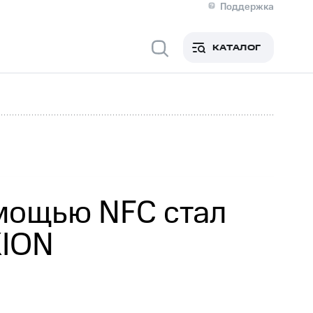
Поддержка
О МТС
я информация
Контакты
КАТАЛОГ
Медиа-центр
кты
Новости в регионе
Инвесторам и акционерам
ция акционерам
Документы
роль и аудит
Рынок акций
й
Описание
р
Реквизиты
Контакты
Устойчивое развитие
Комплаенс и деловая этика
На главную
мощью NFC стал
KION