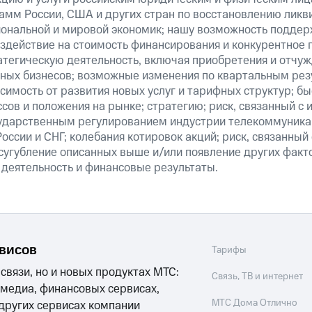
амм России, США и других стран по восстановлению ликв
ональной и мировой экономик; нашу возможность поддер
здействие на стоимость финансирования и конкурентное 
атегическую деятельность, включая приобретения и отчуж
ных бизнесов; возможные изменения по квартальным резу
симость от развития новых услуг и тарифных структур; б
сов и положения на рынке; стратегию; риск, связанный с
ударственным регулированием индустрии телекоммуникац
России и СНГ; колебания котировок акций; риск, связанны
сугубление описанных выше и/или появление других факт
 деятельность и финансовые результаты.
рвисов
Тарифы
 связи, но и новых продуктах МТС:
Связь, ТВ и интернет
 медиа, финансовых сервисах,
МТС Дома Отлично
 других сервисах компании