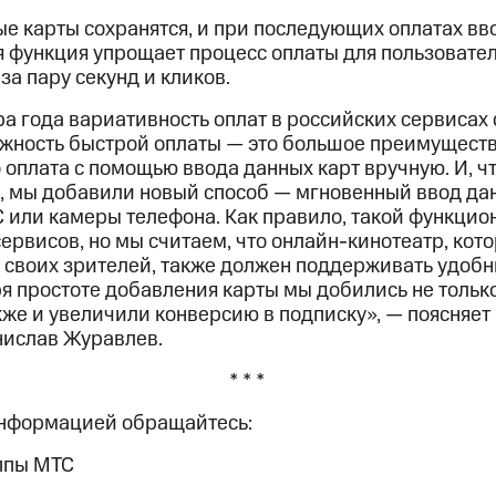
е карты сохранятся, и при последующих оплатах вв
я функция упрощает процесс оплаты для пользовател
за пару секунд и кликов.
а года вариативность оплат в российских сервисах 
жность быстрой оплаты — это большое преимущество
 оплата с помощью ввода данных карт вручную. И, ч
, мы добавили новый способ — мгновенный ввод да
 или камеры телефона. Как правило, такой функцио
ервисов, но мы считаем, что онлайн-кинотеатр, ко
у своих зрителей, также должен поддерживать удоб
я простоте добавления карты мы добились не только
кже и увеличили конверсию в подписку», — поясняет
нислав Журавлев.
* * *
информацией обращайтесь:
ппы МТС