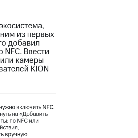
экосистема,
дним из первых
то добавил
 NFC. Ввести
 или камеры
ователей KION
 нужно включить NFC.
нуть на «Добавить
ты: по NFC или
йствия,
ь вручную.