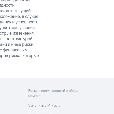
идности
живать текущий
положение, в случае
дения и успешность
льтатам; условия
ыстрые изменения
 инфраструктурой
ий и иные риски,
й с финансовым
оров риска, которые
Больше возможностей выбора
номера
Заменить SIM-карту