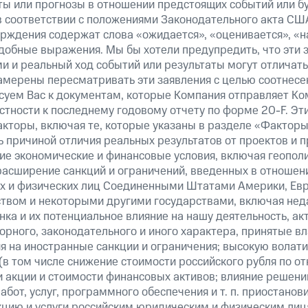
ты или прогнозы в отношении предстоящих событий или 
в соответствии с положениями Законодательного акта СШ
верждения содержат слова «ожидается», «оценивается», «н
добные выражения. Мы бы хотели предупредить, что эти 
 и реальный ход событий или результаты могут отличатьс
амерены пересматривать эти заявления с целью соотнесе
суем Вас к документам, которые Компания отправляет К
стности к последнему годовому отчету по форме 20-F. Э
кторы, включая те, которые указаны в разделе «Факторы
 причиной отличия реальных результатов от проектов и п
щие экономические и финансовые условия, включая геопол
расширение санкций и ограничений, введенных в отношени
х и физических лиц Соединенными Штатами Америки, Ев
вом и некоторыми другими государствами, включая нед
ка и их потенциальное влияние на нашу деятельность, акт
рного, законодательного и иного характера, принятые в
я на иностранные санкции и ограничения; высокую волати
(в том числе снижение стоимости российского рубля по о
 и акции и стоимости финансовых активов; влияние решен
абот, услуг, программного обеспечения и т. п. приостанов
кцию и услуги российским юридическим и физическим лиц