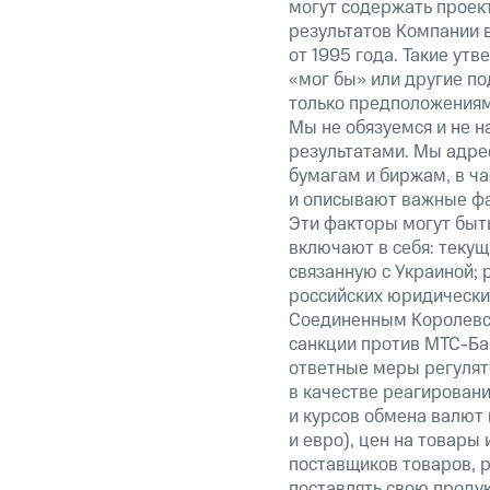
могут содержать проек
результатов Компании 
от 1995 года. Такие ут
«мог бы» или другие по
только предположениями
Мы не обязуемся и не н
результатами. Мы адре
бумагам и биржам, в ча
и описывают важные фа
Эти факторы могут быть
включают в себя: теку
связанную с Украиной; 
российских юридически
Соединенным Королевст
санкции против МТС-Бан
ответные меры регулято
в качестве реагировани
и курсов обмена валют 
и евро), цен на товары
поставщиков товаров, р
поставлять свою проду