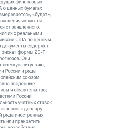
будущих финансовых
А о ценных бумагах
амеревается», «будет»,
заявления являются
я от заявленного.
ния их с реальными
омиссии США по ценным
ти документы содержат
 риска» формы 20-F.
рогнозов. Они
итическую ситуацию,
и России и ряда
ропейским союзом,
авно введенные
ивы и обязательства;
ластями России
льность учетных ставок
тношению к доллару
ий ряда иностранных
ить или прекратить
ам; воздействие