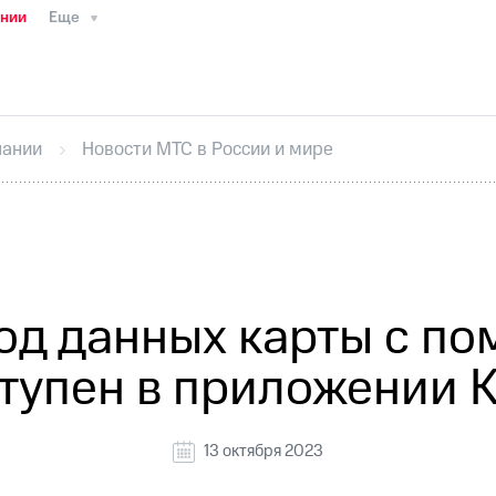
ании
Еще
ТС
Пресс-релизы
МТС о технологиях
ТС
История компании
Руководство региона
Правова
стижения
Интервью
Финансовая отчетность
Конта
пании
Новости МТС в России и мире
тивный секретарь
Раскрытие информации
Информа
ный кабинет акционера
Акционерный капитал
Конт
Порядок выкупа акций
Дивиденды
Рынок облигаци
 погашении именных облигаций
Другое
Регистрато
од данных карты с по
тупен в приложении 
13 октября 2023