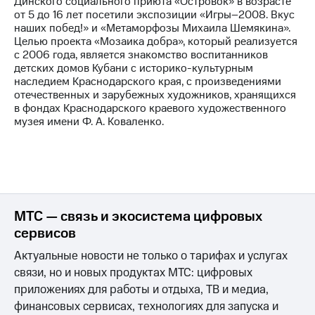
Динского социального приюта «Островок» в возрасте
от 5 до 16 лет посетили экспозиции «Игры–2008. Вкус
МТС
наших побед!» и «Метаморфозы Михаила Шемякина».
о технологиях
Целью проекта «Мозаика добра», который реализуется
с 2006 года, является знакомство воспитанников
Достижения
детских домов Кубани с историко-культурным
наследием Краснодарского края, с произведениями
Интервью
отечественных и зарубежных художников, хранящихся
в фондах Краснодарского краевого художественного
Финансовая
музея имени Ф. А. Коваленко.
отчетность
Контакты
Новости
в
регионе
МТС — связь и экосистема цифровых
сервисов
м и акционерам
Корпоративное
Актуальные новости не только о тарифах и услугах
управление
связи, но и новых продуктах МТС: цифровых
приложениях для работы и отдыха, ТВ и медиа,
Корпоративный
секретарь
финансовых сервисах, технологиях для запуска и