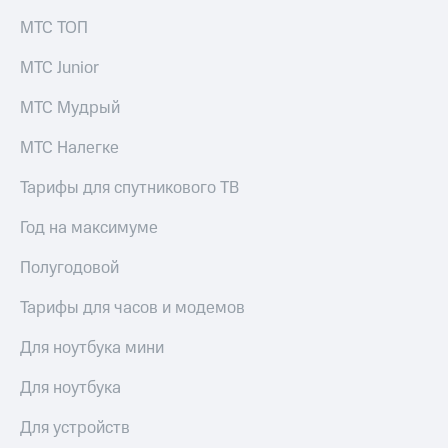
выкупа
МТС ТОП
акций
Дивиденды
МТС Junior
Рынок
облигаций
МТС Мудрый
Описание
Еврооблигации-2023
МТС Налегке
Уведомление
о
Тарифы для спутникового ТВ
погашении
именных
Год на максимуме
облигаций
Другое
Полугодовой
Регистратор
Тарифы для часов и модемов
Реквизиты
Контакты
Для ноутбука мини
йчивое развитие
и деловая этика
Для ноутбука
На главную
Для устройств