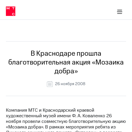
О
сторам и акционерам
Комплаенс и деловая этика
Устойчивое развитие
Медиа-центр
О МТС
О МТС
На главную
компании
О
компании
Стратегия
Стратегия
Все Новости
Карьера
в МТС
Карьера
в МТС
Пресс-
В Краснодаре прошла
релизы
История
благотворительная акция «Мозаика
компании
МТС
добра»
о технологиях
Руководство
региона
26 ноября 2008
Правовая
информация
Контакты
Компания МТС и Краснодарский краевой
художественный музей имени Ф. А. Коваленко 26
Медиа-центр
ноября провели совместную благотворительную акцию
Пресс-
«Мозаика добра». В рамках мероприятия ребята из
релизы