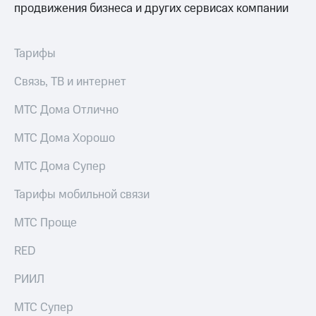
Раскрытие
продвижения бизнеса и других сервисах компании
информации
Информация
акционерам
Тарифы
Документы
ПАО
Связь, ТВ и интернет
"МТС"
Собрания
МТС Дома Отлично
акционеров
Личный
кабинет
МТС Дома Хорошо
акционера
Акционерный
МТС Дома Супер
капитал
Контроль
Тарифы мобильной связи
и
аудит
МТС Проще
Рынок
акций
RED
Описание
РИИЛ
Программа
приобретения
МТС Супер
Порядок