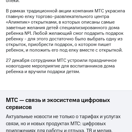
опеки.
МТС
В рамках традиционной акции компания МТС украсила
о технологиях
главную елку торгово-развлекательного центра
«Алимпик» открытками, в которых описаны самые
Достижения
заветные желания детей специализированного дома
ребенка №1. Любой желающий смог подарить подарок
Интервью
ребенку - для этого достаточно было выбрать одну из
открыток, приобрести подарок, о котором пишет
Финансовая
ребенок, и положить его под елку вместе с открыткой.
отчетность
27 декабря сотрудники МТС устроили праздничное
Контакты
новогоднее мероприятие для воспитанников дома
ребенка и вручили подарки детям.
Новости
в
регионе
МТС — связь и экосистема цифровых
м и акционерам
Корпоративное
сервисов
управление
Актуальные новости не только о тарифах и услугах
Корпоративный
связи, но и новых продуктах МТС: цифровых
секретарь
приложениях для работы и отдыха, ТВ и медиа,