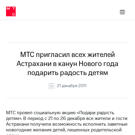
О
сторам и акционерам
Комплаенс и деловая этика
Устойчивое развитие
Медиа-центр
О МТС
О МТС
На главную
компании
О
компании
Стратегия
Стратегия
Все Новости
Карьера
в МТС
Карьера
в МТС
Пресс-
МТС пригласил всех жителей
релизы
История
Астрахани в канун Нового года
компании
МТС
подарить радость детям
о технологиях
Руководство
региона
21 декабря 2011
Правовая
информация
Контакты
МТС провел социальную акцию «Подари радость
детям». В период с 21 по 26 декабря все жители и гости
Медиа-центр
Астрахани получили возможность исполнить заветные
Пресс-
новогодние желания детей, лишенных родительской
релизы