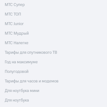
выкупа
МТС Супер
акций
Дивиденды
МТС ТОП
Рынок
облигаций
МТС Junior
Описание
МТС Мудрый
Еврооблигации-2023
Уведомление
МТС Налегке
о
погашении
Тарифы для спутникового ТВ
именных
облигаций
Другое
Год на максимуме
Регистратор
Полугодовой
Реквизиты
Контакты
Тарифы для часов и модемов
йчивое развитие
и деловая этика
Для ноутбука мини
На главную
Для ноутбука