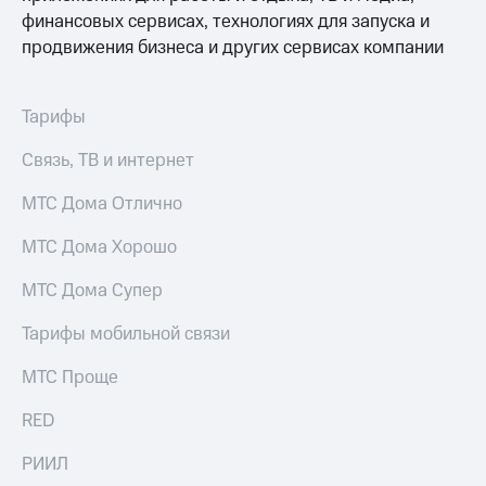
Раскрытие
финансовых сервисах, технологиях для запуска и
информации
Информация
продвижения бизнеса и других сервисах компании
акционерам
Документы
ПАО
Тарифы
"МТС"
Собрания
Связь, ТВ и интернет
акционеров
Личный
МТС Дома Отлично
кабинет
акционера
МТС Дома Хорошо
Акционерный
капитал
МТС Дома Супер
Контроль
и
Тарифы мобильной связи
аудит
Рынок
акций
МТС Проще
Описание
RED
Программа
приобретения
РИИЛ
Порядок