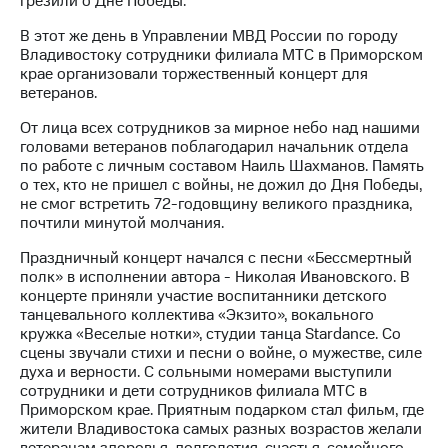
грезили о Дне Победы.
Раскрытие
информации
В этот же день в Управлении МВД России по городу
Информация
Владивостоку сотрудники филиала МТС в Приморском
акционерам
крае организовали торжественный концерт для
Документы
ветеранов.
ПАО
"МТС"
От лица всех сотрудников за мирное небо над нашими
Собрания
головами ветеранов поблагодарил начальник отдела
акционеров
по работе с личным составом Наиль Шахманов. Память
Личный
о тех, кто не пришел с войны, не дожил до Дня Победы,
кабинет
не смог встретить 72-годовщину великого праздника,
акционера
почтили минутой молчания.
Акционерный
капитал
Праздничный концерт начался с песни «Бессмертный
Контроль
полк» в исполнении автора - Николая Ивановского. В
и
концерте приняли участие воспитанники детского
аудит
танцевального коллектива «Экзито», вокального
Рынок
кружка «Веселые нотки», студии танца Stardance. Со
акций
сцены звучали стихи и песни о войне, о мужестве, силе
духа и верности. С сольными номерами выступили
Описание
сотрудники и дети сотрудников филиала МТС в
Программа
Приморском крае. Приятным подарком стал фильм, где
приобретения
жители Владивостока самых разных возрастов желали
Порядок