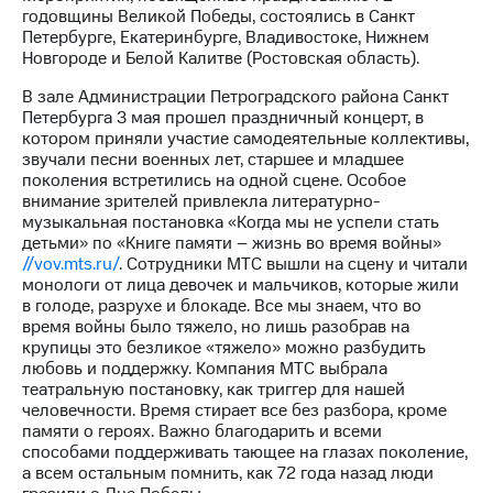
годовщины Великой Победы, состоялись в Санкт
МТС
Петербурге, Екатеринбурге, Владивостоке, Нижнем
о технологиях
Новгороде и Белой Калитве (Ростовская область).
В зале Администрации Петроградского района Санкт
Достижения
Петербурга 3 мая прошел праздничный концерт, в
котором приняли участие самодеятельные коллективы,
Интервью
звучали песни военных лет, старшее и младшее
поколения встретились на одной сцене. Особое
Финансовая
внимание зрителей привлекла литературно-
отчетность
музыкальная постановка «Когда мы не успели стать
детьми» по «Книге памяти – жизнь во время войны»
Контакты
//vov.mts.ru/
. Сотрудники МТС вышли на сцену и читали
монологи от лица девочек и мальчиков, которые жили
Новости
в голоде, разрухе и блокаде. Все мы знаем, что во
в
время войны было тяжело, но лишь разобрав на
регионе
крупицы это безликое «тяжело» можно разбудить
любовь и поддержку. Компания МТС выбрала
м и акционерам
театральную постановку, как триггер для нашей
Корпоративное
человечности. Время стирает все без разбора, кроме
управление
памяти о героях. Важно благодарить и всеми
способами поддерживать тающее на глазах поколение,
Корпоративный
а всем остальным помнить, как 72 года назад люди
секретарь