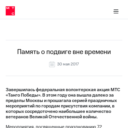
О
сторам и акционерам
Комплаенс и деловая этика
Устойчивое развитие
Медиа-центр
О МТС
О МТС
На главную
компании
О
компании
Стратегия
Стратегия
Все Новости
Карьера
в МТС
Карьера
в МТС
Пресс-
Память о подвиге вне времени
релизы
История
компании
30 мая 2017
МТС
о технологиях
Руководство
региона
Правовая
Завершилась федеральная волонтерская акция МТС
информация
«Танго Победы». В этом году она вышла далеко за
пределы Москвы и прошагала серией праздничных
Контакты
мероприятий по городам присутствия компании, в
которых сосредоточено наибольшее количество
Медиа-центр
ветеранов Великой Отечественной войны.
Пресс-
релизы
Мероприятия, посвященные празднованию 72