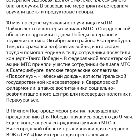
ветеранам здоровья, долголетия, счастья, семейного
выкупа
благополучия. В завершение мероприятия ветеранам
акций
вручили цветы и продуктовые наборы.
Дивиденды
Рынок
10 мая на сцене музыкального училища им.П.И.
облигаций
Чайковского волонтеры филиала МТС в Свердловской
области поздравили с Днем Победы ветеранов и
Описание
тружеников тыла Октябрьского района Екатеринбурга.
Еврооблигации-2023
Тем, кто сражался на фронтах войны, и кто своим
Уведомление
трудом помогал Родине в тылу, сотрудники посвятили
о
концерт «Танго Победы». В федеральной волонтерской
погашении
акции МТС приняли участие сотрудники филиала МТС
именных
в Екатеринбурге, детские творческие коллективы
облигаций
«Подсолнух», «Небесный дождь», артисты Уральской
Другое
государственной консерватории и Свердловской
филармонии, а также воспитанники социально-
Регистратор
реабилитационного центра для несовершеннолетних г.
Реквизиты
Первоуральск.
Контакты
В Нижнем Новгороде мероприятия, посвященные
йчивое развитие
празднованию Дня Победы, начались задолго до 9 мая.
и деловая этика
Еще в конце апреля сотрудники филиала МТС в
На главную
Нижегородской области организовали для ветеранов
ВОВ в ГБУ «Дом интернат для престарелых и