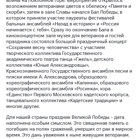
войны на Поклонной горе. Мероприятие открылось
возложением ветеранами цветов к обелиску «Памяти и
скорби», затем в зале Славы начался Бал Победы, в
котором приняли участие лауреаты фестивалей
бальных ансамблей «Назад в историю» и «Россия
начинается с тебя». Сразу по окончанию Бала в
киноконцертном зале музея для ветеранов и гостей
праздника состоялся большой праздничный концерт
«Сохраним весну человечества» с участием
творческого коллектива Государственного
академического театра танца «Гжель», детского
коллектива «Юные Александровцы»,
Краснознаменного Государственного ансамбля песни и
пляски имени А. Александрова, образцового
хореографического ансамбля «Калинка», образцового
хореографического ансамбля «Росинка», хора
«Единство» Первого Московского кадетского корпуса,
танцевального коллектива «Кадетские традиции» и
многие другие.
Для нашей страны праздник Великой Победы - дата
наполнена особым смыслом. Это священная память о
погибших на полях сражений, умерших от ран в мирное
время. Это дань уважения к ныне живущим ветеранам.