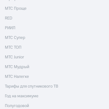
МТС Проще
RED
РИИЛ
МТС Супер
МТС ТОП
МТС Junior
МТС Мудрый
МТС Налегке
Тарифы для спутникового ТВ
Год на максимуме
Полугодовой