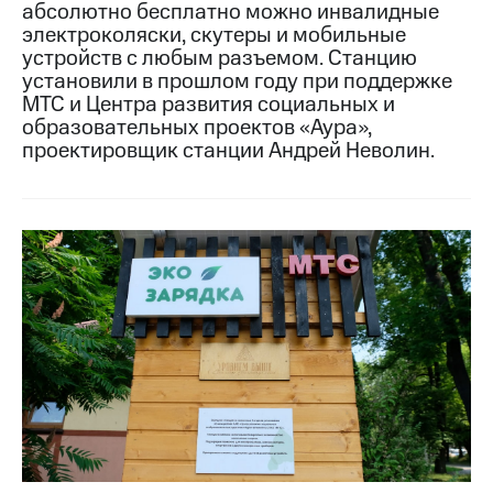
абсолютно бесплатно можно инвалидные
электроколяски, скутеры и мобильные
МТС
устройств с любым разъемом. Станцию
о технологиях
установили в прошлом году при поддержке
Достижения
МТС и Центра развития социальных и
образовательных проектов «Аура»,
Интервью
проектировщик станции Андрей Неволин.
Финансовая
отчетность
Контакты
Новости
в
регионе
м и акционерам
Корпоративное
управление
Корпоративный
секретарь