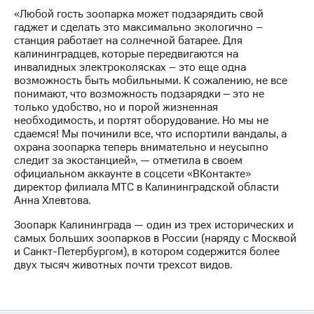
Раскрытие
«Любой гость зоопарка может подзарядить свой
информации
гаджет и сделать это максимально экологично –
Информация
станция работает на солнечной батарее. Для
акционерам
калининградцев, которые передвигаются на
Документы
инвалидных электроколясках – это еще одна
ПАО
возможность быть мобильными. К сожалению, не все
"МТС"
понимают, что возможность подзарядки ‒ это не
Собрания
только удобство, но и порой жизненная
акционеров
необходимость, и портят оборудование. Но мы не
Личный
сдаемся! Мы починили все, что испортили вандалы, а
кабинет
охрана зоопарка теперь внимательно и неусыпно
акционера
следит за экостанцией», — отметила в своем
Акционерный
официальном аккаунте в соцсети «ВКонтакте»
капитал
директор филиала МТС в Калининградской области
Контроль
Анна Хлевтова.
и
аудит
Зоопарк Калининграда — один из трех исторических и
Рынок
самых больших зоопарков в России (наряду с Москвой
акций
и Санкт-Петербургом), в котором содержится более
двух тысяч животных почти трехсот видов.
Описание
Программа
приобретения
Порядок