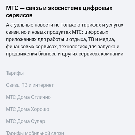
выкупа
МТС — связь и экосистема цифровых
акций
сервисов
Дивиденды
Рынок
Актуальные новости не только о тарифах и услугах
облигаций
связи, но и новых продуктах МТС: цифровых
Описание
приложениях для работы и отдыха, ТВ и медиа,
Еврооблигации-2023
финансовых сервисах, технологиях для запуска и
Уведомление
продвижения бизнеса и других сервисах компании
о
погашении
именных
облигаций
Тарифы
Другое
Связь, ТВ и интернет
Регистратор
Реквизиты
МТС Дома Отлично
Контакты
йчивое развитие
МТС Дома Хорошо
и деловая этика
На главную
МТС Дома Супер
Тарифы мобильной связи