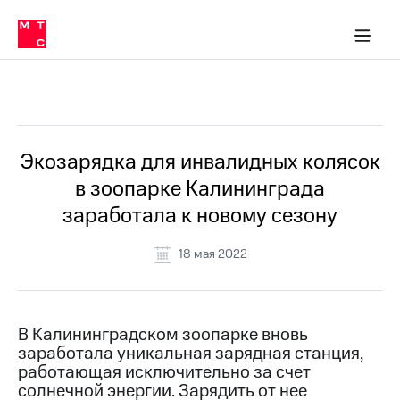
О
сторам и акционерам
Комплаенс и деловая этика
Устойчивое развитие
Медиа-центр
О МТС
О МТС
На главную
компании
О
компании
Стратегия
Стратегия
Все Новости
Карьера
в МТС
Карьера
в МТС
Пресс-
Экозарядка для инвалидных колясок
релизы
История
в зоопарке Калининграда
компании
МТС
заработала к новому сезону
о технологиях
Руководство
региона
18 мая 2022
Правовая
информация
Контакты
В Калининградском зоопарке вновь
заработала уникальная зарядная станция,
Медиа-центр
работающая исключительно за счет
Пресс-
солнечной энергии. Зарядить от нее
релизы