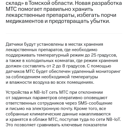
склад» в Томской области. Новая разработка
МТС помогает правильно хранить
МТС
лекарственные препараты, избегать порчи
о технологиях
медикаментов и предотвращать убытки.
Достижения
Интервью
Датчики будут установлены в местах хранения
Финансовая
лекарственных препаратов, где необходимо
отчетность
поддерживать температурный режим до 25 градусов,
а также в холодильных комнатах, где режим хранения
Контакты
должен составлять от 2 до 8 градусов. С помощью
датчиков МТС будет обеспечен удаленный мониторинг
Новости
за соблюдением необходимой температуры
в
и влажности воздуха во всех помещениях.
регионе
Устройства и NВ-IоT сеть МТС при отклонении
м и акционерам
от заданных параметров оперативно оповещают
Корпоративное
ответственных сотрудников через SMS-сообщение
управление
и письмо на электронную почту. Кроме того, все
собранные климатические данные накапливаются
Корпоративный
и хранятся в облаке МТС, поступая туда по сети NB-IoT.
секретарь
Это позволяет сравнивать ключевые показатели