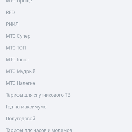
МТС Проще
RED
РИИЛ
МТС Супер
МТС ТОП
МТС Junior
МТС Мудрый
МТС Налегке
Тарифы для спутникового ТВ
Год на максимуме
Полугодовой
Тарифы для часов и модемов