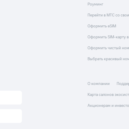
Роуминг
Перейти в МТС со св
Оформить eSIM
Оформить SIM-карту в
Оформить чистый но
Выбрать красивый но
О компании
Подде
Карта салонов экоси
Акционерам и инвест