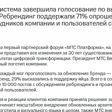
истема завершила голосование по в
 Ребрендинг поддержали 71% опроше
удников компании и пользователей с
а первый партнерский форум «МТС Платформа», на 
 представил все изменения за 30 лет существован
льтатах цифровой трансформации. Президент МТС В
вый логотип компании.
каждый мог проголосовать за обновление бренда ― 
енд, 29% высказались в поддержку яйца. Всего в с
 10 000 постов с обсуждением ребрендинга и проа
й пользователей.
ия и реакции клиентов компания приняла решение з
ачинает масштабное внедрение обновленных архите
оготипа и визуального языка в целом, также МТС вн