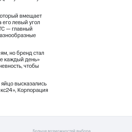
 который вмещает
 его левый угол
ТС — главный
разнообразные
ям, но бренд стал
ше каждый день»
евность, чтобы
 яйцо высказались
икс24», Корпорация
Больше возможностей выбора