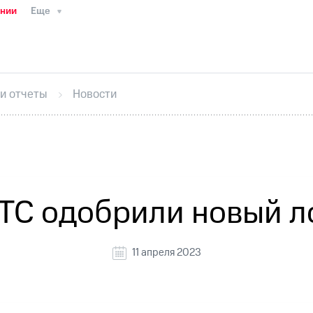
ании
Еще
ТС
Пресс-релизы
МТС о технологиях
ТС
История компании
Руководство региона
Правова
стижения
Интервью
Финансовая отчетность
Конта
 и отчеты
Новости
тивный секретарь
Раскрытие информации
Информа
ный кабинет акционера
Акционерный капитал
Конт
Порядок выкупа акций
Дивиденды
Рынок облигаци
 погашении именных облигаций
Другое
Регистрато
ТС одобрили новый л
11 апреля 2023