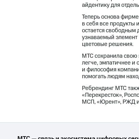
айдентику для отдель
Теперь основа фирме
в себя все продукты 
остается свободным 
узнаваемый элемент 
цветовые решения.
МТС сохранила свою 
легче, эмпатичнее и
и философия компани
помогать людям нахо
Ребрендинг МТС такж
«Перекресток», Росп
МСП, «Юрент», РЖД и
МТС — связь и экосистема цифровых се