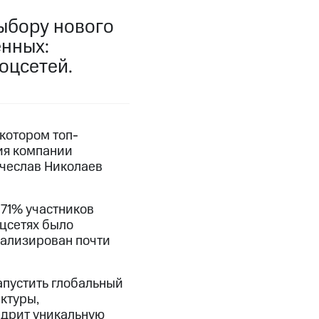
ыбору нового
нных:
оцсетей.
котором топ-
ия компании
ячеслав Николаев
71% участников
оцсетях было
нализирован почти
апустить глобальный
ктуры,
едрит уникальную