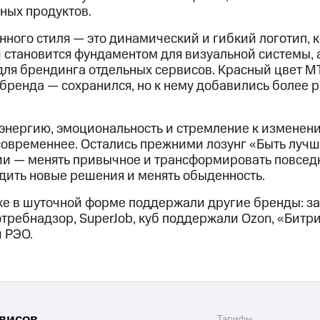
ных продуктов.
нного стиля — это динамический и гибкий логотип,
и становится фундаментом для визуальной системы, а
для брендинга отдельных сервисов. Красный цвет М
бренда — сохранился, но к нему добавились более 
энергию, эмоциональность и стремление к изменени
 современнее. Остались прежними лозунг «Быть луч
и — менять привычное и трансформировать повседн
дить новые решения и менять обыденность.
е в шуточной форме поддержали другие бренды: за
отребнадзор, SuperJob, куб поддержали Ozon, «Битр
 РЭО.
рвисов
Тарифы