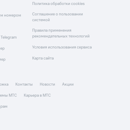
Политика обработки cookies
Соглашение о пользовании
оим номером
системой
Правила применения
рекомендательных технологий
 Telegram
Условия использования сервиса
мер
Карта сайта
мер
ржка
Контакты
Новости
Акции
стемы МТС
Карьера в МТС
орам