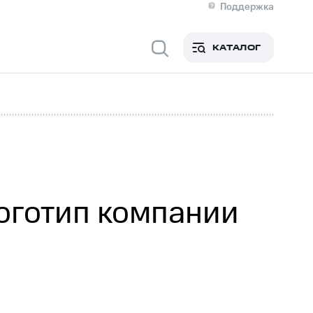
Поддержка
О МТС
я информация
Контакты
КАТАЛОГ
Медиа-центр
кты
Новости в регионе
Инвесторам и акционерам
ция акционерам
Документы
роль и аудит
Рынок акций
й
Описание
р
Реквизиты
Контакты
Устойчивое развитие
Комплаенс и деловая этика
На главную
оготип компании