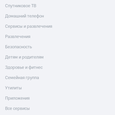
Спутниковое ТВ
КИОН
Скидка 30%
Музыка
на связь
Домашний телефон
КИОН
С картой
Сервисы и развлечения
Строки
МТС
Деньги
Live
Развлечения
МТС
Гудок
Безопасность
Накопления
Мой
Откладывайте
Детям и родителям
МТС
деньги
и получайте
Здоровье и фитнес
Все
доход 15%
приложения
Семейная группа
Акции
Финансы
Инвестиции
Условия
Утилиты
пополнения
Получайте
Приложения
доход
Скидка
онлайн
30%
Все сервисы
на связь
Страхование