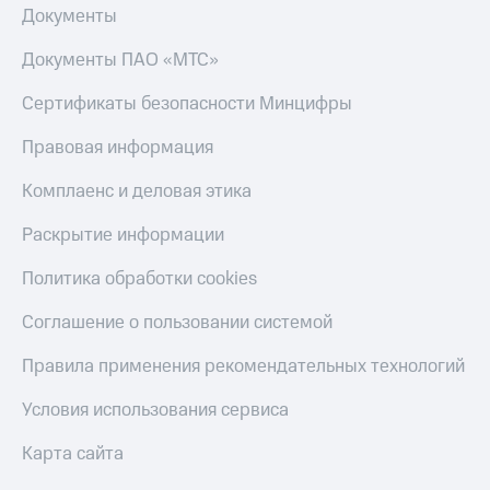
Документы
Тарифы
Покупка
RED,
полисов
Документы ПАО «МТС»
РИИЛ
онлайн
и МТС Супер
Сертификаты безопасности Минцифры
дешевле
Скидка 30%
при оплате
на связь
Правовая информация
с карты
МТС Деньги
С картой
Комплаенс и деловая этика
МТС
Обзоры
Деньги
товаров
Раскрытие информации
МТС
Скидки
Политика обработки cookies
Накопления
до 40%
Откладывайте
на смартфоны
Соглашение о пользовании системой
деньги
и получайте
Правила применения рекомендательных технологий
при
доход 15%
покупке
со связью
Условия использования сервиса
Платежи
МТС
и
Карта сайта
переводы