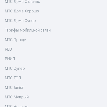
МТС Дома Отлично
для дома
Услуги
МТС Дома Хорошо
149 ₽/
мес
Акции
МТС Дома Супер
МТС
Домашний
Тарифы мобильной связи
Premium
интернет
Подписка
МТС Проще
Домашнее
на гигабайты
ТВ
интернета,
RED
фильмы,
Спутниковое
музыка
РИИЛ
ТВ
и многое
другое
МТС Супер
Домашний
телефон
Семейная
МТС ТОП
группа
Перейти
МТС Junior
в МТС
Скидка
со своим
на тарифы,
номером
МТС Мудрый
общие
подписки
Поддержка
МТС Налегке
и услуги,