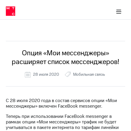
Перенести
ка 30% на связь
обильная связь
Сервисы и подписки
Интернет-магазин
Для дома
Скидка 30% на связь
Личные кабинеты
Финансы
Приложения
номер
ичные кабинеты
в МТС
Мобильная
связь
Все Новости
Тарифы
Интернет
и
ТВ
Услуги
Опция «Мои мессенджеры»
Спутниковое
расширяет список мессенджеров!
ТВ
Роуминг
МТС
28 июля 2020
Мобильная связь
Деньги
Личный
кабинет
Мобильная связь
Скачать
Перенести
С 28 июля 2020 года в состав сервисов опции «Мои
приложение
номер
мессенджеры» включен FaceBook messenger.
Мой
в МТС
МТС
Теперь при использовании FaceBook messenger в
Акции
Тарифы
рамках опции «Мои мессенджеры» трафик не будет
учитываться в пакете интернета по тарифам линейки
Скидка 30%
Услуги