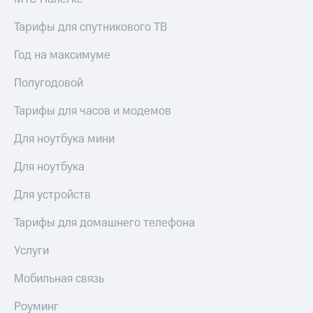
доступ
висы и подписки
к геолокации
Тарифы для спутникового ТВ
МТС
Сертификаты
Premium
Год на максимуме
безопасности
Подписка
Полугодовой
Всё
на гигабайты
интернета,
под
Тарифы для часов и модемов
фильмы,
рукой
музыка
в Мой МТС
Для ноутбука мини
и многое
другое
Посмотрите,
Для ноутбука
что
Семейная
полезного
Для устройств
группа
есть
в нашем
Скидка
Тарифы для домашнего телефона
приложении
на тарифы,
общие
Услуги
КИОН
подписки
и услуги,
Мобильная связь
КИОН
доступ
Музыка
к геолокации
Роуминг