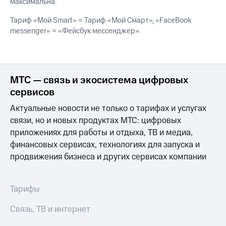
Интернет,
Выбрать
максимальна.
ТВ и телефон
красивый
для дома
Тариф «Мой Smart» = Тариф «Мой Смарт», «FaceBook
номер
messenger» = «Фейсбук мессенджер».
Заменить
Услуги
SIM-
карту
Личный
кабинет
Перейти
МТС — связь и экосистема цифровых
интернета
на
сервисов
и
eSIM
ТВ
Актуальные новости не только о тарифах и услугах
Личный
Для дома
связи, но и новых продуктах МТС: цифровых
кабинет
Выберите
приложениях для работы и отдыха, ТВ и медиа,
спутникового
и подключите
ТВ
финансовых сервисах, технологиях для запуска и
ТВ
Скачать
с выгодным
продвижения бизнеса и других сервисах компании
приложение
тарифом
Мой
МТС
Тарифы
Акции
Тарифы
Интернет,
Связь, ТВ и интернет
ТВ и телефон
Видеонаблюдение
для дома