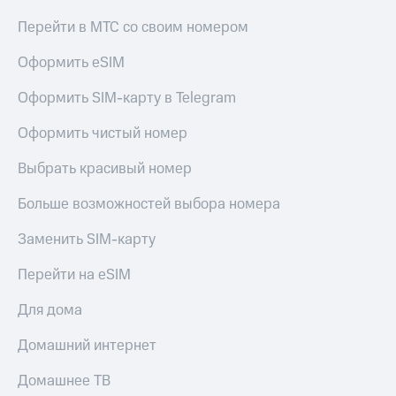
КИОН
Кино,
Перейти в МТС со своим номером
Строки
музыка,
книги
Live
Оформить eSIM
и не
только
Гудок
Оформить SIM-карту в Telegram
Безопасность
Мой
Оформить чистый номер
МТС
Финансы
Выбрать красивый номер
Все
Детям
приложения
и родителям
Больше возможностей выбора номера
Инвестиции
Здоровье
Заменить SIM-карту
и фитнес
Получайте
Перейти на eSIM
доход
Приложения
онлайн
от МТС
Для дома
Страхование
Акции
Домашний интернет
Покупка
Приложения
полисов
Домашнее ТВ
КИОН
онлайн