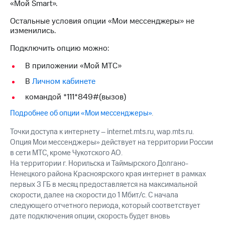
«Мой Smart».
на связь
Остальные условия опции «Мои мессенджеры» не
Роуминг
Тарифы
изменились.
RED,
Семейная
РИИЛ
Подключить опцию можно:
группа
и МТС
Супер
В приложении «Мой МТС»
Заказать
дешевле
В
Личном кабинете
SIM-
при
карту
оплате
командой *111*849#(вызов)
с карты
Оформить
МТС
Подробнее об опции «Мои мессенджеры»
.
eSIM
Деньги
Точки доступа к интернету – internet.mts.ru, wap.mts.ru.
SIM-
Выберите
Опция Мои мессенджеры» действует на территории России
карта
и подключите
в сети МТС, кроме Чукотского АО.
для
ТВ
На территории г. Норильска и Таймырского Долгано-
иностранцев
с выгодным
Ненецкого района Красноярского края интернет в рамках
тарифом
первых 3 ГБ в месяц предоставляется на максимальной
Оформить
скорости, далее на скорости до 1 Мбит/с. С начала
чистый
следующего отчетного периода, который соответствует
Тарифы
номер
дате подключения опции, скорость будет вновь