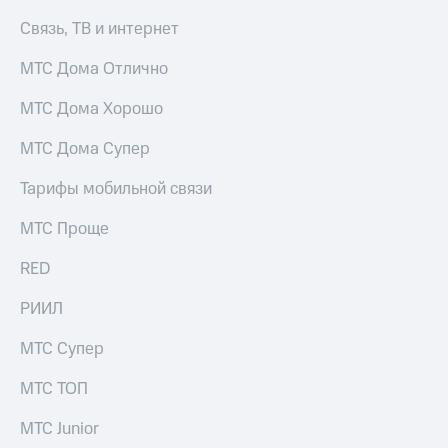
КИОН
Кино,
Связь, ТВ и интернет
Строки
музыка,
книги
МТС Дома Отлично
Live
и не
только
Гудок
МТС Дома Хорошо
Безопасность
Мой
МТС Дома Супер
МТС
Финансы
Тарифы мобильной связи
Все
Детям
приложения
и родителям
МТС Проще
Инвестиции
Здоровье
RED
и фитнес
Получайте
РИИЛ
доход
Приложения
онлайн
от МТС
МТС Супер
Страхование
Акции
МТС ТОП
Покупка
Приложения
полисов
МТС Junior
КИОН
онлайн