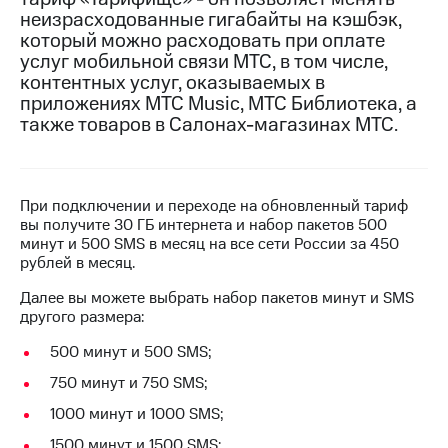
на связь
неизрасходованные гигабайты на кэшбэк,
который можно расходовать при оплате
Роуминг
Тарифы
услуг мобильной связи МТС, в том числе,
RED,
контентных услуг, оказываемых в
Семейная
РИИЛ
приложениях МТС Music, МТС Библиотека, а
группа
и МТС
также товаров в Салонах-магазинах МТС.
Супер
Заказать
дешевле
SIM-
при
карту
оплате
При подключении и переходе на обновленный тариф
с карты
Оформить
вы получите 30 ГБ интернета и набор пакетов 500
МТС
eSIM
минут и 500 SMS в месяц на все сети России за 450
Деньги
рублей в месяц.
SIM-
Выберите
Далее вы можете выбрать набор пакетов минут и SMS
карта
и подключите
другого размера:
для
ТВ
иностранцев
с выгодным
500 минут и 500 SMS;
тарифом
Оформить
750 минут и 750 SMS;
чистый
Тарифы
номер
1000 минут и 1000 SMS;
1500 минут и 1500 SMS;