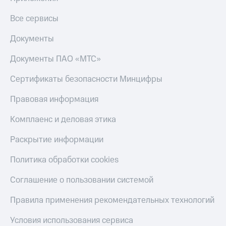
Оплата
Все сервисы
по QR-
коду
Документы
за границей
Документы ПАО «МТС»
тернет-магазин
Смартфоны
Сертификаты безопасности Минцифры
Наушники
и
Правовая информация
колонки
Комплаенс и деловая этика
Умные
часы
Раскрытие информации
и
трекеры
Политика обработки cookies
Умный
Соглашение о пользовании системой
дом
Правила применения рекомендательных технологий
Планшеты
Условия использования сервиса
Акции