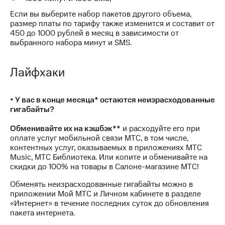
Интернет,
Выбрать
ТВ и телефон
красивый
Если вы выберите набор пакетов другого объема,
для дома
номер
размер платы по тарифу также изменится и составит от
450 до 1000 рублей в месяц в зависимости от
Заменить
выбранного набора минут и SMS.
Услуги
SIM-
карту
Личный
Лайфхаки
кабинет
Перейти
интернета
на
и
eSIM
• У вас в конце месяца* остаются неизрасходованные
ТВ
гигабайты?
Личный
Для дома
кабинет
Выберите
Обменивайте их на кэшбэк**
и расходуйте его при
спутникового
и подключите
оплате услуг мобильной связи МТС, в том числе,
ТВ
ТВ
контентных услуг, оказываемых в приложениях МТС
Скачать
с выгодным
Music, МТС Библиотека. Или копите и обменивайте на
приложение
тарифом
скидки до 100% на товары в Салоне-магазине МТС!
Мой
МТС
Обменять неизрасходованные гигабайты можно в
Акции
Тарифы
приложении Мой МТС и Личном кабинете в разделе
Интернет,
«Интернет» в течение последних суток до обновления
ТВ и телефон
пакета интернета.
Видеонаблюдение
для дома