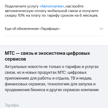
доступ
Подключите услугу
«Автоплатеж»
, настройте
висы и подписки
к геолокации
автоматическую оплату мобильной связи и получите
МТС
скидку 10% на плату по тарифу сроком на 6 месяцев.
Сертификаты
Premium
безопасности
Подписка
Еще об обновленном «Тарифище»
Всё
на гигабайты
интернета,
под
фильмы,
рукой
музыка
в Мой МТС
и многое
МТС — связь и экосистема цифровых
другое
Посмотрите,
сервисов
что
Семейная
полезного
Актуальные новости не только о тарифах и услугах
группа
есть
связи, но и новых продуктах МТС: цифровых
в нашем
Скидка
приложениях для работы и отдыха, ТВ и медиа,
приложении
на тарифы,
финансовых сервисах, технологиях для запуска и
общие
КИОН
продвижения бизнеса и других сервисах компании
подписки
и услуги,
КИОН
доступ
Музыка
к геолокации
Тарифы