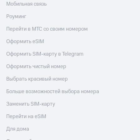
Мобильная связь
Тарифы
Покупка
RED,
полисов
Роуминг
РИИЛ
онлайн
и МТС Супер
Перейти в МТС со своим номером
дешевле
Скидка 30%
при оплате
на связь
Оформить eSIM
с карты
МТС Деньги
С картой
Оформить SIM-карту в Telegram
МТС
Обзоры
Деньги
Оформить чистый номер
товаров
МТС
Скидки
Выбрать красивый номер
Накопления
до 40%
Больше возможностей выбора номера
Откладывайте
на смартфоны
деньги
и получайте
Заменить SIM-карту
при
доход 15%
покупке
Перейти на eSIM
со связью
Платежи
МТС
и
Для дома
переводы