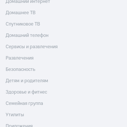
Домашний интернет
Пополнить
номер
Домашнее ТВ
МТС
Спутниковое ТВ
Настройки
автоплатежа
Домашний телефон
Пополнить
Сервисы и развлечения
номер
другого
оператора
Развлечения
Оплата
Безопасность
интернета
и
Детям и родителям
ТВ
Здоровье и фитнес
Переводы
с
Семейная группа
телефона
на карту
Утилиты
МТС Pay
Приложения