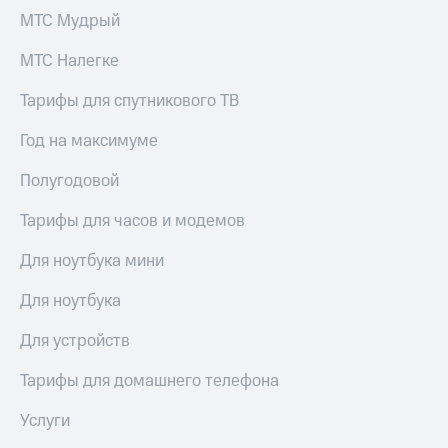
МТС Мудрый
КИОН
Скидка 30%
Музыка
на связь
МТС Налегке
КИОН
С картой
Тарифы для спутникового ТВ
Строки
МТС
Деньги
Год на максимуме
Live
МТС
Гудок
Полугодовой
Накопления
Мой
Тарифы для часов и модемов
Откладывайте
МТС
деньги
и получайте
Для ноутбука мини
Все
доход 15%
приложения
Для ноутбука
Акции
Финансы
Инвестиции
Условия
Для устройств
пополнения
Получайте
Тарифы для домашнего телефона
доход
Скидка
онлайн
30%
Услуги
на связь
Страхование