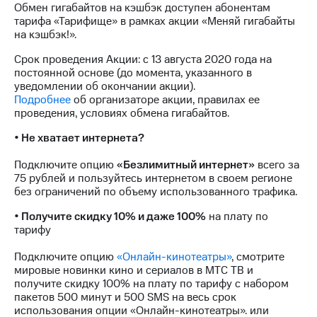
для дома
Обмен гигабайтов на кэшбэк доступен абонентам
тарифа «Тарифище» в рамках акции «Меняй гигабайты
Услуги
на кэшбэк!».
149 ₽/
мес
Акции
Срок проведения Акции: с 13 августа 2020 года на
постоянной основе (до момента, указанного в
МТС
Домашний
уведомлении об окончании акции).
Premium
интернет
Подробнее
об организаторе акции, правилах ее
проведения, условиях обмена гигабайтов.
Подписка
Домашнее
на гигабайты
• Не хватает интернета?
ТВ
интернета,
фильмы,
Подключите опцию
«Безлимитный интернет»
всего за
Спутниковое
музыка
75 рублей и пользуйтесь интернетом в своем регионе
ТВ
и многое
без ограничений по объему использованного трафика.
другое
Домашний
• Получите скидку 10% и даже 100%
на плату по
телефон
Семейная
тарифу
группа
Перейти
Подключите опцию
«Онлайн-кинотеатры»
, смотрите
в МТС
Скидка
мировые новинки кино и сериалов в МТС ТВ и
со своим
на тарифы,
получите скидку 100% на плату по тарифу с набором
номером
общие
пакетов 500 минут и 500 SMS на весь срок
подписки
использования опции «Онлайн-кинотеатры». или
Поддержка
и услуги,