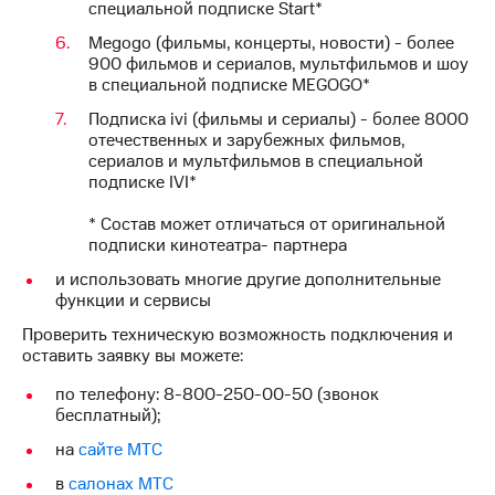
специальной подписке Start*
для дома
Megogo (фильмы, концерты, новости) - более
Услуги
149 ₽/
900 фильмов и сериалов, мультфильмов и шоу
мес
в специальной подписке MEGOGO*
Акции
МТС
Подписка ivi (фильмы и сериалы) - более 8000
Домашний
Premium
отечественных и зарубежных фильмов,
интернет
сериалов и мультфильмов в специальной
Подписка
подписке IVI*
Домашнее
на гигабайты
ТВ
интернета,
* Состав может отличаться от оригинальной
фильмы,
подписки кинотеатра- партнера
Спутниковое
музыка
и использовать многие другие дополнительные
ТВ
и многое
функции и сервисы
другое
Домашний
Проверить техническую возможность подключения и
телефон
Семейная
оставить заявку вы можете:
группа
Перейти
по телефону: 8-800-250-00-50 (звонок
в МТС
Скидка
бесплатный);
со своим
на тарифы,
номером
на
сайте МТС
общие
подписки
в
салонах МТС
Поддержка
и услуги,