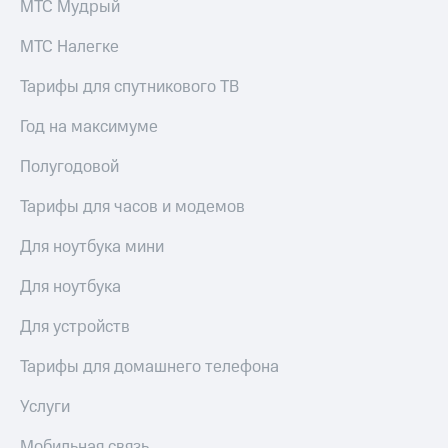
МТС Мудрый
КИОН
Скидка 30%
Музыка
МТС Налегке
на связь
КИОН
Тарифы для спутникового ТВ
С картой
Строки
МТС
Год на максимуме
Деньги
Live
МТС
Полугодовой
Гудок
Накопления
Тарифы для часов и модемов
Мой
Откладывайте
МТС
деньги
Для ноутбука мини
и получайте
Все
доход 15%
Для ноутбука
приложения
Акции
Финансы
Для устройств
Инвестиции
Условия
пополнения
Тарифы для домашнего телефона
Получайте
доход
Скидка
Услуги
онлайн
30%
на связь
Страхование
Мобильная связь