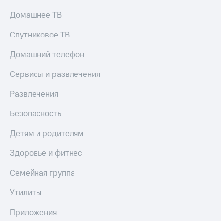
Пополнить
Домашнее ТВ
номер
МТС
Спутниковое ТВ
Настройки
автоплатежа
Домашний телефон
Пополнить
Сервисы и развлечения
номер
другого
Развлечения
оператора
Безопасность
Оплата
интернета
Детям и родителям
и
ТВ
Здоровье и фитнес
Переводы
Семейная группа
с
телефона
Утилиты
на карту
Приложения
МТС Pay