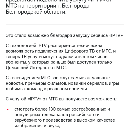
на связь
МТС на территории г. Белгорода
Белгородской области.
Роуминг
Тарифы
RED,
Семейная
РИИЛ
группа
и МТС
Это стало возможно благодаря запуску сервиса «IPTV».
Супер
Заказать
дешевле
С технологией IPTV расширяется техническая
SIM-
при
возможность подключения Цифрового ТВ от МТС, и
карту
оплате
теперь ТВ услуги могут подключить в том числе
с карты
абоненты, у которых раньше был доступен только
Оформить
МТС
Домашний Интернет от МТС.
eSIM
Деньги
С телевидением МТС вас ждут самые актуальные
SIM-
Выберите
новости, премьеры фильмов, новинки сериалов, игры
карта
и подключите
любимых команд в реальном времени.
для
ТВ
иностранцев
с выгодным
С услугой «IPTV» от МТС вы получаете возможность:
тарифом
Оформить
смотреть более 130 самых востребованных и
чистый
популярных телеканалов российского и
Тарифы
номер
зарубежного производства в высоком качестве
изображения и звука;