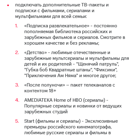
Интернет,
Выбрать
подключать дополнительные ТВ-пакеты и
ТВ и телефон
красивый
подписки с фильмами, сериалами и
для дома
номер
мультфильмами для всей семьи:
Заменить
«Подписка развлекательное» - постоянно
Услуги
SIM-
пополняемая библиотека российских и
карту
зарубежных фильмов и сериалов. Смотрите в
Личный
хорошем качестве и без рекламы;
кабинет
Перейти
интернета
«Детство» - любимые отечественные и
на
и
зарубежные мультсериалы и мультфильмы для
eSIM
ТВ
детей и их родителей - "Щенячий патруль",
Личный
"Губка боб Квадратные штаны", "Фиксики",
Для дома
кабинет
"Приключения Ам Няма" и многое другое;
Выберите
спутникового
и подключите
«После полуночи» – пакет телеканалов с
ТВ
ТВ
контентом 18+
Скачать
с выгодным
приложение
тарифом
AMEDIATEKA Home of HBO (сериалы) -
Мой
Популярные сериалы и новинки от ведущих
МТС
зарубежных студий
Акции
Тарифы
Start (фильмы и сериалы) - Эксклюзивные
Интернет,
премьеры российского кинематографа,
ТВ и телефон
Видеонаблюдение
любимые русские сериалы и фильмы в
для дома