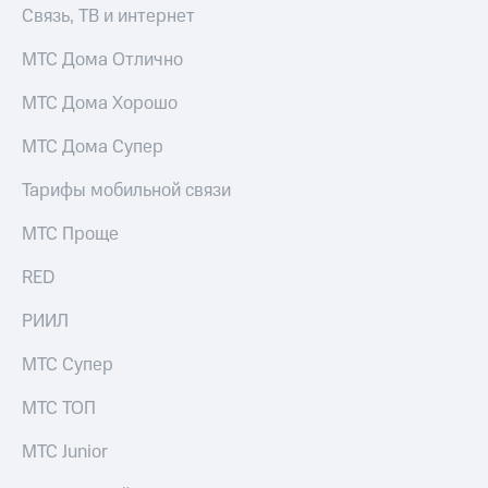
КИОН
Связь, ТВ и интернет
Кино,
Строки
музыка,
МТС Дома Отлично
книги
Live
и не
только
МТС Дома Хорошо
Гудок
Безопасность
МТС Дома Супер
Мой
МТС
Финансы
Тарифы мобильной связи
Все
Детям
МТС Проще
приложения
и родителям
RED
Инвестиции
Здоровье
и фитнес
РИИЛ
Получайте
доход
Приложения
МТС Супер
онлайн
от МТС
Страхование
МТС ТОП
Акции
Покупка
МТС Junior
Приложения
полисов
КИОН
онлайн