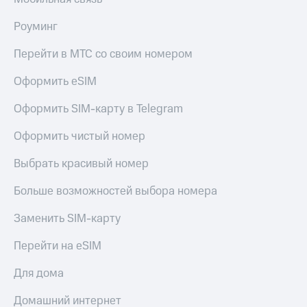
Тарифы
Покупка
Роуминг
RED,
полисов
РИИЛ
онлайн
Перейти в МТС со своим номером
и МТС Супер
дешевле
Скидка 30%
Оформить eSIM
при оплате
на связь
с карты
МТС Деньги
Оформить SIM-карту в Telegram
С картой
МТС
Обзоры
Оформить чистый номер
Деньги
товаров
МТС
Выбрать красивый номер
Скидки
Накопления
до 40%
Больше возможностей выбора номера
Откладывайте
на смартфоны
деньги
Заменить SIM-карту
и получайте
при
доход 15%
покупке
Перейти на eSIM
со связью
Платежи
МТС
Для дома
и
переводы
Домашний интернет