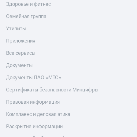
Здоровье и фитнес
Тарифы
Покупка
RED,
полисов
Семейная группа
РИИЛ
онлайн
и МТС Супер
Утилиты
дешевле
Скидка 30%
при оплате
на связь
Приложения
с карты
МТС Деньги
С картой
Все сервисы
МТС
Обзоры
Деньги
Документы
товаров
МТС
Скидки
Документы ПАО «МТС»
Накопления
до 40%
Откладывайте
Сертификаты безопасности Минцифры
на смартфоны
деньги
и получайте
Правовая информация
при
доход 15%
покупке
со связью
Комплаенс и деловая этика
Платежи
МТС
и
Раскрытие информации
переводы