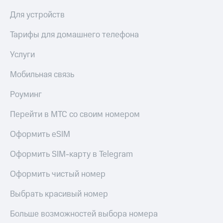
КИОН
Кино,
Для устройств
Строки
музыка,
книги
Тарифы для домашнего телефона
Live
и не
только
Гудок
Услуги
Безопасность
Мой
Мобильная связь
МТС
Финансы
Роуминг
Все
Детям
приложения
и родителям
Перейти в МТС со своим номером
Инвестиции
Здоровье
Оформить eSIM
и фитнес
Получайте
Оформить SIM-карту в Telegram
доход
Приложения
онлайн
от МТС
Оформить чистый номер
Страхование
Акции
Выбрать красивый номер
Покупка
Приложения
полисов
Больше возможностей выбора номера
КИОН
онлайн