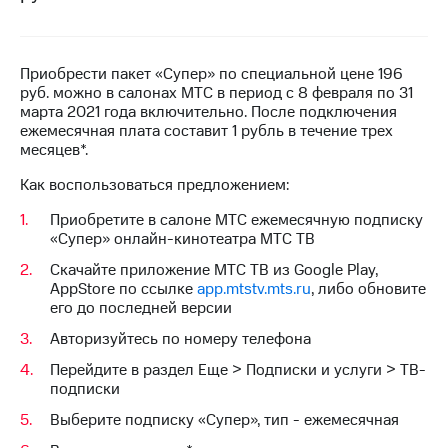
на связь
Роуминг
Тарифы
RED,
Приобрести пакет «Супер» по специальной цене 196
Семейная
РИИЛ
руб. можно в салонах МТС в период с 8 февраля по 31
группа
и МТС
марта 2021 года включительно. После подключения
Супер
ежемесячная плата составит 1 рубль в течение трех
Заказать
дешевле
месяцев*.
SIM-
при
Как воспользоваться предложением:
карту
оплате
с карты
Приобретите в салоне МТС ежемесячную подписку
Оформить
МТС
«Супер» онлайн-кинотеатра МТС ТВ
eSIM
Деньги
Скачайте приложение МТС ТВ из Google Play,
SIM-
Выберите
AppStore по ссылке
app.mtstv.mts.ru
, либо обновите
карта
и подключите
его до последней версии
для
ТВ
иностранцев
Авторизуйтесь по номеру телефона
с выгодным
тарифом
Перейдите в раздел Еще > Подписки и услуги > ТВ-
Оформить
подписки
чистый
Тарифы
номер
Выберите подписку «Супер», тип - ежемесячная