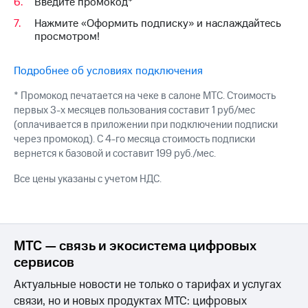
Интернет,
Введите промокод*
Выбрать
ТВ и телефон
красивый
Нажмите «Оформить подписку» и наслаждайтесь
для дома
номер
просмотром!
Заменить
Услуги
SIM-
Подробнее об условиях подключения
карту
Личный
* Промокод печатается на чеке в салоне МТС. Стоимость
кабинет
Перейти
первых 3-х месяцев пользования составит 1 руб/мес
интернета
на
(оплачивается в приложении при подключении подписки
и
eSIM
через промокод). С 4-го месяца стоимость подписки
ТВ
вернется к базовой и составит 199 руб./мес.
Личный
Для дома
кабинет
Выберите
Все цены указаны с учетом НДС.
спутникового
и подключите
ТВ
ТВ
Скачать
с выгодным
приложение
тарифом
Мой
МТС — связь и экосистема цифровых
МТС
сервисов
Акции
Тарифы
Интернет,
Актуальные новости не только о тарифах и услугах
ТВ и телефон
Видеонаблюдение
связи, но и новых продуктах МТС: цифровых
для дома