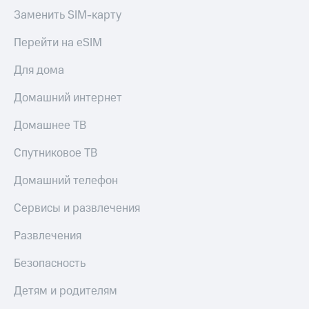
Заменить SIM-карту
КИОН
Скидка 30%
Музыка
на связь
Перейти на eSIM
КИОН
С картой
Для дома
Строки
МТС
Деньги
Live
Домашний интернет
МТС
Гудок
Домашнее ТВ
Накопления
Мой
Откладывайте
Спутниковое ТВ
МТС
деньги
и получайте
Домашний телефон
Все
доход 15%
приложения
Сервисы и развлечения
Акции
Финансы
Инвестиции
Условия
Развлечения
пополнения
Получайте
Безопасность
доход
Скидка
онлайн
30%
Детям и родителям
на связь
Страхование