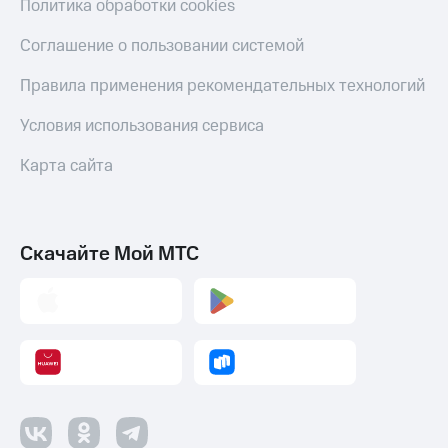
Политика обработки cookies
Пополнить
номер
Соглашение о пользовании системой
МТС
Правила применения рекомендательных технологий
Настройки
автоплатежа
Условия использования сервиса
Пополнить
номер
Карта сайта
другого
оператора
Оплата
Скачайте Мой МТС
интернета
и
ТВ
Переводы
с
телефона
на карту
МТС Pay