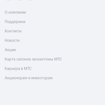
Оплата
по QR-
О компании
коду
за границей
Поддержка
тернет-магазин
Контакты
Смартфоны
Новости
Наушники
и
колонки
Акции
Умные
Карта салонов экосистемы МТС
часы
и
Карьера в МТС
трекеры
Акционерам и инвесторам
Умный
дом
Планшеты
Акции