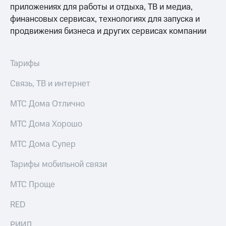
для дома
приложениях для работы и отдыха, ТВ и медиа,
финансовых сервисах, технологиях для запуска и
Услуги
149 ₽/
продвижения бизнеса и других сервисах компании
мес
Акции
МТС
Домашний
Тарифы
Premium
интернет
Подписка
Связь, ТВ и интернет
Домашнее
на гигабайты
ТВ
интернета,
МТС Дома Отлично
фильмы,
Спутниковое
музыка
МТС Дома Хорошо
ТВ
и многое
другое
МТС Дома Супер
Домашний
телефон
Семейная
Тарифы мобильной связи
группа
Перейти
МТС Проще
в МТС
Скидка
со своим
на тарифы,
RED
номером
общие
подписки
Поддержка
РИИЛ
и услуги,