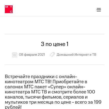
Перенести
ка 30% на связь
обильная связь
Сервисы и подписки
Интернет-магазин
Для дома
Скидка 30% на связь
Личные кабинеты
Финансы
Приложения
номер
ичные кабинеты
в МТС
Мобильная
связь
Все Новости
Тарифы
Интернет
и
ТВ
Услуги
3 по цене 1
Спутниковое
ТВ
08 февраля 2021
Домашний Интернет и ТВ
Роуминг
МТС
Деньги
Личный
кабинет
Мобильная связь
Встречайте праздники с онлайн-
Скачать
Перенести
кинотеатром МТС ТВ! Приобретайте в
приложение
номер
салонах МТС пакет «Супер» онлайн-
Мой
в МТС
кинотеатра МТС ТВ и смотрите более 100
МТС
каналов, тысячи фильмов, сериалов и
Акции
Тарифы
мультиков три месяца по цене - всего за 199
рублей!
Скидка 30%
Услуги