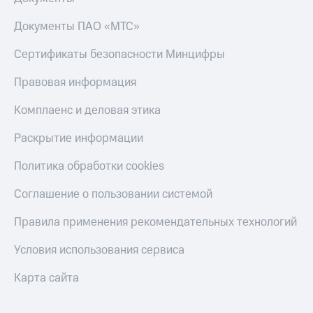
КИОН
Скидка 30%
Документы ПАО «МТС»
Музыка
на связь
Сертификаты безопасности Минцифры
КИОН
С картой
Строки
МТС
Правовая информация
Деньги
Live
Комплаенс и деловая этика
МТС
Гудок
Накопления
Раскрытие информации
Мой
Откладывайте
МТС
Политика обработки cookies
деньги
и получайте
Все
Соглашение о пользовании системой
доход 15%
приложения
Акции
Финансы
Правила применения рекомендательных технологий
Инвестиции
Условия
пополнения
Условия использования сервиса
Получайте
доход
Скидка
Карта сайта
онлайн
30%
на связь
Страхование