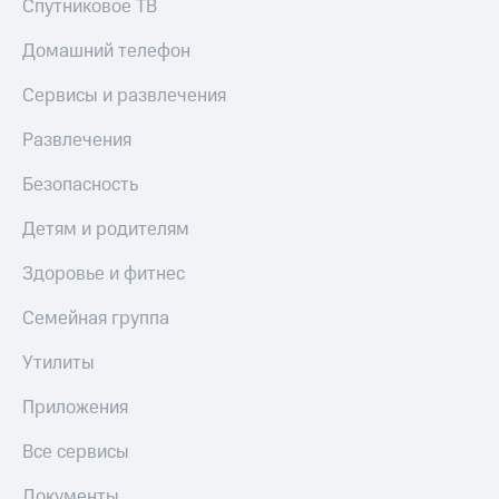
Спутниковое ТВ
КИОН
Кино,
Строки
музыка,
Домашний телефон
книги
Live
и не
Сервисы и развлечения
только
Гудок
Развлечения
Безопасность
Мой
МТС
Безопасность
Финансы
Все
Детям и родителям
Детям
приложения
и родителям
Здоровье и фитнес
Инвестиции
Здоровье
и фитнес
Семейная группа
Получайте
доход
Приложения
Утилиты
онлайн
от МТС
Приложения
Страхование
Акции
Все сервисы
Покупка
Приложения
полисов
КИОН
Документы
онлайн