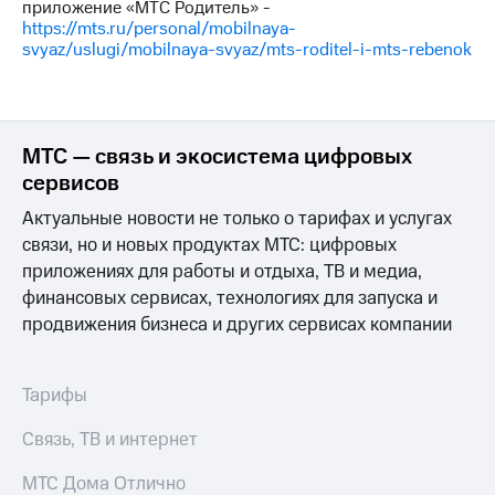
приложение «МТС Родитель» -
на связь
https://mts.ru/personal/mobilnaya-
svyaz/uslugi/mobilnaya-svyaz/mts-roditel-i-mts-rebenok
Роуминг
Тарифы
RED,
Семейная
РИИЛ
группа
и МТС
Супер
МТС — связь и экосистема цифровых
Заказать
дешевле
сервисов
SIM-
при
карту
оплате
Актуальные новости не только о тарифах и услугах
с карты
связи, но и новых продуктах МТС: цифровых
Оформить
МТС
eSIM
Деньги
приложениях для работы и отдыха, ТВ и медиа,
финансовых сервисах, технологиях для запуска и
SIM-
Выберите
продвижения бизнеса и других сервисах компании
карта
и подключите
для
ТВ
иностранцев
с выгодным
Тарифы
тарифом
Оформить
чистый
Связь, ТВ и интернет
Тарифы
номер
МТС Дома Отлично