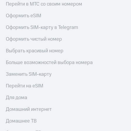
Перейти в МТС со своим номером
доступ
висы и подписки
к геолокации
Оформить eSIM
МТС
Сертификаты
Premium
безопасности
Оформить SIM-карту в Telegram
Подписка
Всё
на гигабайты
Оформить чистый номер
интернета,
под
фильмы,
рукой
Выбрать красивый номер
музыка
в Мой МТС
и многое
Больше возможностей выбора номера
другое
Посмотрите,
что
Заменить SIM-карту
Семейная
полезного
группа
есть
Перейти на eSIM
в нашем
Скидка
приложении
Для дома
на тарифы,
общие
КИОН
Домашний интернет
подписки
и услуги,
КИОН
доступ
Домашнее ТВ
Музыка
к геолокации