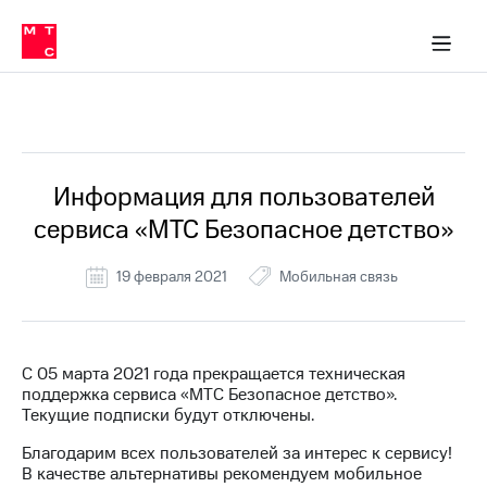
Перенести
ка 30% на связь
обильная связь
Сервисы и подписки
Интернет-магазин
Для дома
Скидка 30% на связь
Личные кабинеты
Финансы
Приложения
номер
ичные кабинеты
в МТС
Мобильная
связь
Все Новости
Тарифы
Интернет
и
ТВ
Услуги
Информация для пользователей
Спутниковое
сервиса «МТС Безопасное детство»
ТВ
Роуминг
МТС
19 февраля 2021
Мобильная связь
Деньги
Личный
кабинет
Мобильная связь
Скачать
Перенести
С 05 марта 2021 года прекращается техническая
приложение
номер
поддержка сервиса «МТС Безопасное детство».
Мой
в МТС
Текущие подписки будут отключены.
МТС
Акции
Тарифы
Благодарим всех пользователей за интерес к сервису!
В качестве альтернативы рекомендуем мобильное
Скидка 30%
Услуги