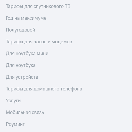
для дома
Тарифы для спутникового ТВ
Услуги
149 ₽/
Год на максимуме
мес
Акции
Полугодовой
МТС
Домашний
Premium
интернет
Тарифы для часов и модемов
Подписка
Домашнее
Для ноутбука мини
на гигабайты
ТВ
интернета,
Для ноутбука
фильмы,
Спутниковое
музыка
ТВ
и многое
Для устройств
другое
Домашний
Тарифы для домашнего телефона
телефон
Семейная
группа
Услуги
Перейти
в МТС
Скидка
Мобильная связь
со своим
на тарифы,
номером
общие
Роуминг
подписки
Поддержка
и услуги,