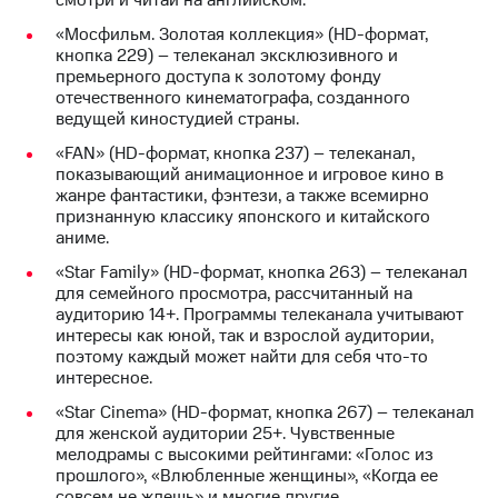
смотри и читай на английском.
КИОН
Кино,
«Мосфильм. Золотая коллекция» (HD-формат,
Строки
музыка,
кнопка 229) – телеканал эксклюзивного и
книги
премьерного доступа к золотому фонду
Live
и не
отечественного кинематографа, созданного
только
ведущей киностудией страны.
Гудок
Безопасность
«FAN» (HD-формат, кнопка 237) – телеканал,
Мой
показывающий анимационное и игровое кино в
МТС
Финансы
жанре фантастики, фэнтези, а также всемирно
признанную классику японского и китайского
Все
Детям
аниме.
приложения
и родителям
«Star Family» (HD-формат, кнопка 263) – телеканал
Инвестиции
для семейного просмотра, рассчитанный на
Здоровье
аудиторию 14+. Программы телеканала учитывают
и фитнес
Получайте
интересы как юной, так и взрослой аудитории,
доход
поэтому каждый может найти для себя что-то
Приложения
онлайн
интересное.
от МТС
Страхование
«Star Cinema» (HD-формат, кнопка 267) – телеканал
Акции
для женской аудитории 25+. Чувственные
Покупка
мелодрамы с высокими рейтингами: «Голос из
Приложения
полисов
прошлого», «Влюбленные женщины», «Когда ее
КИОН
онлайн
совсем не ждешь» и многие другие.