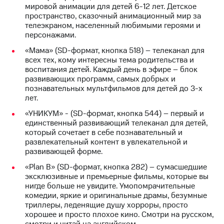
мировой анимации для детей 6-12 лет. Детское
доступ
пространство, сказочный анимационный мир за
висы и подписки
к геолокации
телеэкраном, населенный любимыми героями и
МТС
персонажами.
Сертификаты
Premium
безопасности
«Мама» (SD-формат, кнопка 518) – телеканал для
Подписка
всех тех, кому интересны тема родительства и
Всё
на гигабайты
воспитания детей. Каждый день в эфире – блок
интернета,
под
развивающих программ, самых добрых и
фильмы,
рукой
познавательных мультфильмов для детей до 3-х
музыка
в Мой МТС
лет.
и многое
другое
«УНИКУМ» - (SD-формат, кнопка 544) – первый и
Посмотрите,
единственный развивающий телеканал для детей,
что
Семейная
который сочетает в себе познавательный и
полезного
группа
развлекательный контент в увлекательной и
есть
развивающей форме.
в нашем
Скидка
приложении
«Plan B» (SD-формат, кнопка 282) – сумасшедшие
на тарифы,
эксклюзивные и премьерные фильмы, которые вы
общие
КИОН
нигде больше не увидите. Умопомрачительные
подписки
комедии, яркие и оригинальные драмы, безумные
и услуги,
КИОН
триллеры, леденящие душу хорроры, просто
доступ
Музыка
хорошее и просто плохое кино. Смотри на русском,
к геолокации