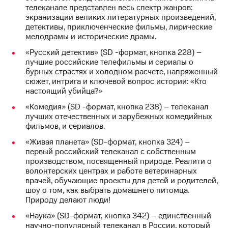
Интернет,
Выбрать
телеканале представлен весь спектр жанров:
ТВ и телефон
красивый
экранизации великих литературных произведений,
для дома
номер
детективы, приключенческие фильмы, лирические
мелодрамы и исторические драмы.
Заменить
Услуги
SIM-
«Русский детектив» (SD -формат, кнопка 228) –
карту
лучшие российские телефильмы и сериалы о
Личный
бурных страстях и холодном расчете, напряженный
кабинет
Перейти
сюжет, интрига и ключевой вопрос истории: «Кто
интернета
на
настоящий убийца?»
и
eSIM
ТВ
«Комедия» (SD -формат, кнопка 238) – телеканал
Личный
лучших отечественных и зарубежных комедийных
Для дома
кабинет
фильмов, и сериалов.
Выберите
спутникового
и подключите
«Живая планета» (SD-формат, кнопка 324) –
ТВ
ТВ
первый российский телеканал с собственным
Скачать
с выгодным
производством, посвященный природе. Реалити о
приложение
тарифом
волонтерских центрах и работе ветеринарных
Мой
врачей, обучающие проекты для детей и родителей,
МТС
шоу о том, как выбрать домашнего питомца.
Акции
Тарифы
Природу делают люди!
Интернет,
ТВ и телефон
«Наука» (SD-формат, кнопка 342) – единственный
Видеонаблюдение
для дома
научно-популярный телеканал в России, который