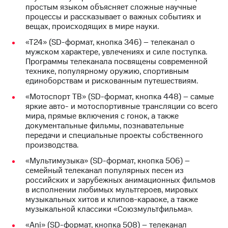
для дома
простым языком объясняет сложные научные
процессы и рассказывает о важных событиях и
Услуги
149 ₽/
вещах, происходящих в мире науки.
мес
Акции
«Т24» (SD-формат, кнопка 346) – телеканал о
мужском характере, увлечениях и силе поступка.
МТС
Домашний
Программы телеканала посвящены современной
Premium
интернет
технике, популярному оружию, спортивным
единоборствам и рискованным путешествиям.
Подписка
Домашнее
на гигабайты
«Мотоспорт ТВ» (SD-формат, кнопка 448) – самые
ТВ
интернета,
яркие авто- и мотоспортивные трансляции со всего
фильмы,
мира, прямые включения с гонок, а также
Спутниковое
музыка
документальные фильмы, познавательные
ТВ
и многое
передачи и специальные проекты собственного
другое
производства.
Домашний
телефон
Семейная
«Мультимузыка» (SD-формат, кнопка 506) –
группа
семейный телеканал популярных песен из
Перейти
российских и зарубежных анимационных фильмов
в МТС
Скидка
в исполнении любимых мультгероев, мировых
со своим
на тарифы,
музыкальных хитов и клипов-караоке, а также
номером
общие
музыкальной классики «Союзмультфильма».
подписки
«Ani» (SD-формат, кнопка 508) – телеканал
Поддержка
и услуги,