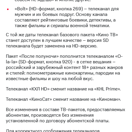
КИОН
«Bolt» (HD-формат, кнопка 269) – телеканал для
Скидка 30%
Музыка
мужчин и их боевых подруг. Основу канала
на связь
составляют рейтинговые боевики, детективы, а
КИОН
также фильмы и сериалы военной тематики.
С картой
Строки
МТС
С той же даты телеканал базового пакета «Кино ТВ»
Деньги
станет доступен в лучшем качестве – версия SD
Live
телеканала будет заменена на HD-версию.
МТС
Гудок
Накопления
Пакет «После полуночи» пополнится телеканалом «O-
la-la» (SD-формат, кнопка 920) - в сетке вещания –
Мой
Откладывайте
российский и зарубежный контент 18+ разных жанров
МТС
деньги
и стилей: полнометражные кинокартины, пародии на
и получайте
известные фильмы и шоу на любой вкус.
Все
доход 15%
приложения
Телеканал «КХЛ HD» сменит название на «KHL Prime».
Акции
Финансы
Инвестиции
Условия
Телеканал «КиноСат» сменит название на «Киноман».
пополнения
Получайте
Все изменения в составе ТВ-пакетов, предоставляемых
доход
Скидка
абонентам, производятся без изменения
онлайн
30%
установленной по договору абонентской платы.
на связь
Страхование
Для корректного отображения телеканалов