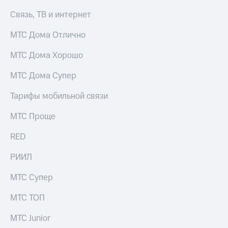
Пополнить
Связь, ТВ и интернет
номер
МТС
МТС Дома Отлично
Настройки
автоплатежа
МТС Дома Хорошо
Пополнить
МТС Дома Супер
номер
другого
Тарифы мобильной связи
оператора
МТС Проще
Оплата
интернета
RED
и
ТВ
РИИЛ
Переводы
МТС Супер
с
телефона
МТС ТОП
на карту
МТС Junior
МТС Pay