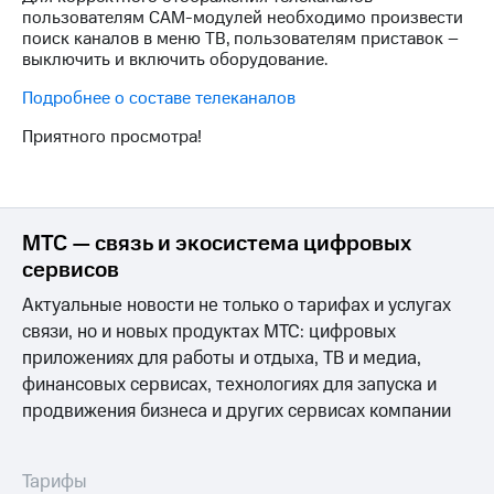
пользователям CAM-модулей необходимо произвести
Тарифы
Покупка
поиск каналов в меню ТВ, пользователям приставок –
RED,
полисов
выключить и включить оборудование.
РИИЛ
онлайн
и МТС Супер
Подробнее о составе телеканалов
дешевле
Скидка 30%
при оплате
Приятного просмотра!
на связь
с карты
МТС Деньги
С картой
МТС
Обзоры
Деньги
товаров
МТС — связь и экосистема цифровых
МТС
сервисов
Скидки
Накопления
до 40%
Актуальные новости не только о тарифах и услугах
Откладывайте
на смартфоны
связи, но и новых продуктах МТС: цифровых
деньги
приложениях для работы и отдыха, ТВ и медиа,
и получайте
при
финансовых сервисах, технологиях для запуска и
доход 15%
покупке
продвижения бизнеса и других сервисах компании
со связью
Платежи
МТС
и
переводы
Тарифы