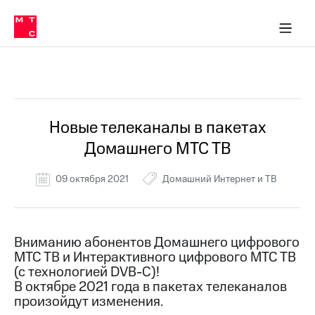
Перенести
ка 30% на связь
обильная связь
Сервисы и подписки
Интернет-магазин
Для дома
Скидка 30% на связь
Личные кабинеты
Финансы
Приложения
номер
ичные кабинеты
в МТС
Мобильная
связь
Все Новости
Тарифы
Интернет
и
ТВ
Услуги
Новые телеканалы в пакетах
Спутниковое
Домашнего МТС ТВ
ТВ
Роуминг
МТС
09 октября 2021
Домашний Интернет и ТВ
Деньги
Личный
кабинет
Мобильная связь
Скачать
Перенести
Вниманию абонентов Домашнего цифрового
приложение
номер
МТС ТВ и Интерактивного цифрового МТС ТВ
Мой
в МТС
МТС
(с технологией DVB-C)!
Акции
В октябре 2021 года в пакетах телеканалов
Тарифы
произойдут изменения.
Скидка 30%
Услуги