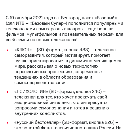
на связь
Роуминг
Тарифы
С 19 октября 2021 года в г. Белгород пакет «Базовый»
RED,
(для ИТВ – «Базовый Супер») пополнится популярными
Семейная
РИИЛ
телеканалами самых разных жанров – еще больше
группа
и МТС
фильмов, мультфильмов и познавательных передач для
Супер
всей семьи на новых телеканалах!
Заказать
дешевле
SIM-
при
«КЛЮЧ» – (SD-формат, кнопка 483) – телеканал
карту
оплате
саморазвития, который мотивирует, помогает
с карты
лучше ориентироваться в динамично меняющемся
Оформить
МТС
мире, рассказывая о новых технологиях,
eSIM
Деньги
перспективных профессиях, современных
тенденциях в области образования и
SIM-
Выберите
самосовершенствования.
карта
и подключите
«ПСИХОЛОГИЯ» (SD-формат, кнопка 340) –
для
ТВ
телеканал для тех, кто хочет прокачать свой
иностранцев
с выгодным
эмоциональный интеллект, кто интересуется
тарифом
вопросами самопознания и готов к решению
Оформить
внутренних конфликтов.
чистый
Тарифы
номер
«Русский бестселлер» (SD-формат, кнопка 226) –
это золотой фонд телевизионного кино России. На