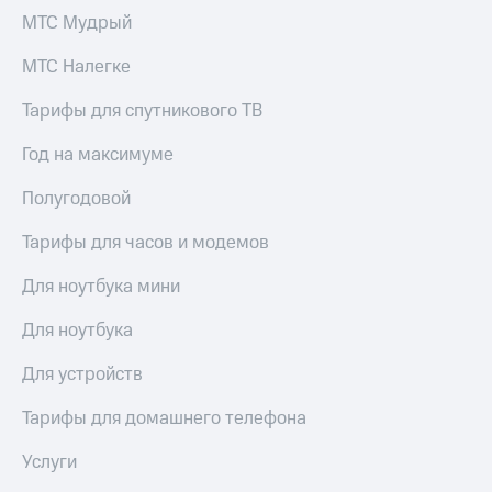
МТС Мудрый
Оплата
по QR-
коду
МТС Налегке
за границей
Тарифы для спутникового ТВ
тернет-магазин
Смартфоны
Год на максимуме
Наушники
Полугодовой
и
колонки
Тарифы для часов и модемов
Умные
Для ноутбука мини
часы
и
Для ноутбука
трекеры
Для устройств
Умный
дом
Тарифы для домашнего телефона
Планшеты
Услуги
Акции