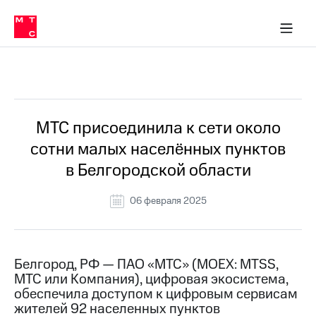
О
сторам и акционерам
Комплаенс и деловая этика
Устойчивое развитие
Медиа-центр
О МТС
О МТС
На главную
компании
О
компании
Стратегия
Стратегия
Все Новости
Карьера
в МТС
Карьера
в МТС
Пресс-
МТС присоединила к сети около
релизы
История
сотни малых населённых пунктов
компании
МТС
в Белгородской области
о технологиях
Руководство
региона
06 февраля 2025
Правовая
информация
Контакты
Белгород, РФ — ПАО «МТС» (MOEX: MTSS,
МТС или Компания), цифровая экосистема,
Медиа-центр
обеспечила доступом к цифровым сервисам
Пресс-
жителей 92 населенных пунктов
релизы