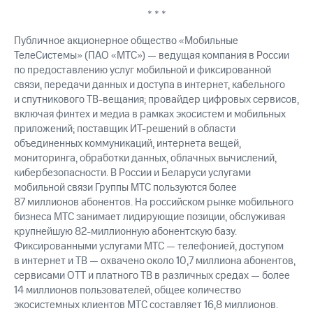
выкупа
* * *
акций
Дивиденды
Публичное акционерное общество «Мобильные
Рынок
ТелеСистемы» (ПАО «МТС») — ведущая компания в России
облигаций
по предоставлению услуг мобильной и фиксированной
связи, передачи данных и доступа в интернет, кабельного
Описание
и спутникового ТВ-вещания; провайдер цифровых сервисов,
Еврооблигации-2023
Уведомление
включая финтех и медиа в рамках экосистем и мобильных
о
приложений; поставщик ИТ-решений в области
погашении
объединенных коммуникаций, интернета вещей,
именных
мониторинга, обработки данных, облачных вычислений,
облигаций
кибербезопасности. В России и Беларуси услугами
Другое
мобильной связи Группы МТС пользуются более
87 миллионов абонентов. На российском рынке мобильного
Регистратор
бизнеса МТС занимает лидирующие позиции, обслуживая
Реквизиты
крупнейшую 82-миллионную абонентскую базу.
Контакты
Фиксированными услугами МТС — телефонией, доступом
йчивое развитие
в интернет и ТВ — охвачено около 10,7 миллиона абонентов,
и деловая этика
сервисами OTT и платного ТВ в различных средах — более
На главную
14 миллионов пользователей, общее количество
экосистемных клиентов МТС составляет 16,8 миллионов.