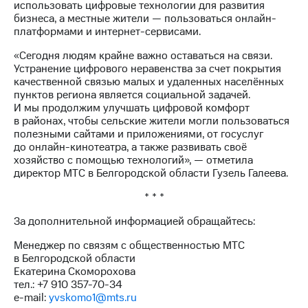
Раскрытие
использовать цифровые технологии для развития
информации
бизнеса, а местные жители — пользоваться онлайн-
Информация
платформами и интернет-сервисами.
акционерам
Документы
«Сегодня людям крайне важно оставаться на связи.
ПАО
Устранение цифрового неравенства за счет покрытия
"МТС"
качественной связью малых и удаленных населённых
Собрания
пунктов региона является социальной задачей.
акционеров
И мы продолжим улучшать цифровой комфорт
Личный
в районах, чтобы сельские жители могли пользоваться
кабинет
полезными сайтами и приложениями, от госуслуг
акционера
до онлайн-кинотеатра, а также развивать своё
Акционерный
хозяйство с помощью технологий», — отметила
капитал
директор МТС в Белгородской области Гузель Галеева.
Контроль
* * *
и
аудит
За дополнительной информацией обращайтесь:
Рынок
акций
Менеджер по связям с общественностью МТС
в Белгородской области
Описание
Екатерина Скоморохова
Программа
тел.: +7 910 357-70-34
приобретения
e-mail:
yvskomo1@mts.ru
Порядок