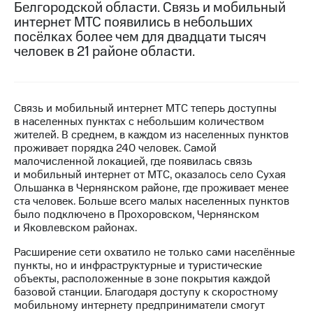
Белгородской области. Связь и мобильный
интернет МТС появились в небольших
МТС
посёлках более чем для двадцати тысяч
о технологиях
человек в 21 районе области.
Достижения
Интервью
Связь и мобильный интернет МТС теперь доступны
Финансовая
в населенных пунктах с небольшим количеством
отчетность
жителей. В среднем, в каждом из населенных пунктов
проживает порядка 240 человек. Самой
Контакты
малочисленной локацией, где появилась связь
и мобильный интернет от МТС, оказалось село Сухая
Новости
Ольшанка в Чернянском районе, где проживает менее
в
ста человек. Больше всего малых населенных пунктов
регионе
было подключено в Прохоровском, Чернянском
и Яковлевском районах.
м и акционерам
Корпоративное
Расширение сети охватило не только сами населённые
управление
пункты, но и инфраструктурные и туристические
объекты, расположенные в зоне покрытия каждой
Корпоративный
базовой станции. Благодаря доступу к скоростному
секретарь
мобильному интернету предприниматели смогут