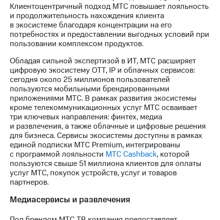
выкупа
Клиентоцентричный подход МТС повышает лояльность
акций
и продолжительность нахождения клиента
Дивиденды
в экосистеме благодаря концентрации на его
Рынок
потребностях и предоставлении выгодных условий при
облигаций
пользовании комплексом продуктов.
Обладая сильной экспертизой в ИТ, МТС расширяет
Описание
цифровую экосистему OTT, IP и облачных сервисов:
Еврооблигации-2023
сегодня около 25 миллионов пользователей
Уведомление
пользуются мобильными брендированными
о
приложениями МТС. В рамках развития экосистемы
погашении
кроме телекоммуникационных услуг МТС осваивает
именных
три ключевых направления: финтех, медиа
облигаций
и развлечения, а также облачные и цифровые решения
Другое
для бизнеса. Сервисы экосистемы доступны в рамках
единой подписки МТС Premium, интегрированы
Регистратор
с программой лояльности
МТС Cashback
, которой
Реквизиты
пользуются свыше 51 миллиона клиентов для оплаты
Контакты
услуг МТС, покупок устройств, услуг и товаров
йчивое развитие
партнеров.
и деловая этика
На главную
Медиасервисы и развлечения
Под брендом МТС ТВ компания предоставляет