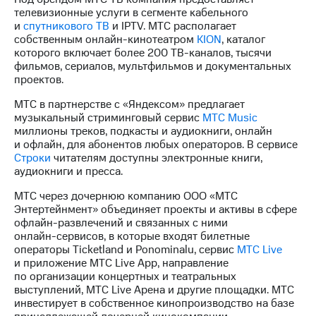
телевизионные услуги в сегменте кабельного
и
спутникового ТВ
и IPTV. МТС располагает
собственным
онлайн-кинотеатром
KION
, каталог
которого включает более 200
ТВ-каналов
, тысячи
фильмов, сериалов, мультфильмов и документальных
проектов.
МТС в партнерстве с «Яндексом» предлагает
музыкальный стриминговый сервис
МТС Music
миллионы треков, подкасты и аудиокниги, онлайн
и офлайн, для абонентов любых операторов. В сервисе
Строки
читателям доступны электронные книги,
аудиокниги и пресса.
МТС через дочернюю компанию ООО «МТС
Энтертейнмент» объединяет проекты и активы в сфере
офлайн-развлечений
и связанных с ними
онлайн-сервисов
, в которые входят билетные
операторы Ticketland и Ponominalu, сервис
МТС Live
и приложение МТС Live App, направление
по организации концертных и театральных
выступлений, МТС Live Арена и другие площадки. МТС
инвестирует в собственное кинопроизводство на базе