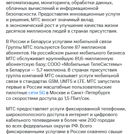
автоматизации, мониторинга, обработки данных,
облачных вычислений и информационной
МТС
безопасности. Предоставляя инновационные услуги
о технологиях
и решения, МТС вносит значимый вклад
в экономический рост и улучшение качества жизни
Достижения
десятков миллионов людей в странах присутствия.
Интервью
В России и Беларуси услугами мобильной связи
Группы МТС пользуются более 87 миллионов
Финансовая
абонентов. На российском рынке мобильного бизнеса
отчетность
МТС обслуживает крупнейшую
81,6-миллионную
абонентскую базу; СООО «Мобильные ТелеСистемы»
Контакты
в Беларуси — 5,7 миллиона. В странах присутствия
группа компаний МТС оказывает услуги мобильной
Новости
связи в стандартах GSM, UMTS и LTE. МТС запустила
в
первые в России масштабные пользовательские
регионе
пилотные
сети 5G
в Москве и
Санкт-Петербурге
со скоростями доступа до 1,5 Гбит/cек.
м и акционерам
Корпоративное
МТС предоставляет услуги фиксированной телефонии,
управление
широкополосного доступа в интернет и цифрового
кабельного телевидения в более чем 200 городах
Корпоративный
во всех федеральных округах РФ. Всего
секретарь
фиксированными услугами в России охвачено свыше