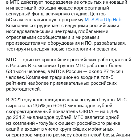
в МТС действует подразделение открытых инноваций
и инвестиций, объединяющее корпоративный
венчурный фонд, венчурную студию, Центры
5G и акселерационную программу
MTS StartUp Hub
.
Компания сотрудничает с ведущими российскими
исследовательскими центрами, глобальными
отраслевыми сообществами и мировыми
производителями оборудования и ПО, разрабатывая,
тестируя и внедряя новые технологии и решения.
МТС — один из крупнейших российских работодателей
в России. В компаниях Группы МТС работают более
63 тысяч человек, в МТС в России — около 27 тысяч
человек. Компания традиционно входит в
топ-5
рейтинга наиболее привлекательных российских
работодателей.
В 2021 году консолидированная выручка Группы МТС
выросла на 13,5% до 606,0 миллиардов рублей,
скорректированный показатель OIBDA — на 6,4%
до 234,2 миллиардов рублей. МТС является одной
из компаний «голубых фишек» российского рынка
акций и входит в число крупнейших мобильных
операторов мира по размеру абонентской базы. Акции