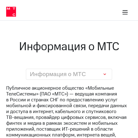
О
сторам и акционерам
Комплаенс и деловая этика
Устойчивое развитие
Медиа-центр
О МТС
О МТС
На главную
компании
О
компании
Стратегия
Стратегия
Карьера
Информация о МТС
в МТС
Карьера
в МТС
Пресс-
релизы
История
компании
МТС
Информация о МТС
о технологиях
Руководство
региона
Публичное акционерное общество «Мобильные
ТелеСистемы» (ПАО «МТС») — ведущая компания
Правовая
в России и странах СНГ по предоставлению услуг
информация
мобильной и фиксированной связи, передачи данных
и доступа в интернет, кабельного и спутникового
Контакты
ТВ-вещания
, провайдер цифровых сервисов, включая
финтех и медиа в рамках экосистем и мобильных
Медиа-центр
приложений, поставщик
ИТ-решений
в области
Пресс-
коммуникационных платформ, интернета вещей,
релизы