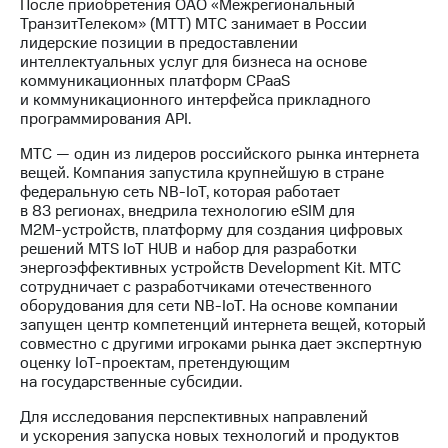
После приобретения ОАО «Межрегиональный
ТранзитТелеком» (МТТ) МТС занимает в России
лидерские позиции в предоставлении
интеллектуальных услуг для бизнеса на основе
коммуникационных платформ CPaaS
и коммуникационного интерфейса прикладного
программирования API.
МТС — один из лидеров российского рынка интернета
вещей. Компания запустила крупнейшую в стране
федеральную сеть
NB-IoT
, которая работает
в 83 регионах, внедрила технологию eSIM для
М2М-устройств
, платформу для создания цифровых
решений MTS IoT HUВ и набор для разработки
энергоэффективных устройств Development Kit. МТС
сотрудничает с разработчиками отечественного
оборудования для сети
NB-IoT
. На основе компании
запущен центр компетенций интернета вещей, который
совместно с другими игроками рынка дает экспертную
оценку
IoT-проектам
, претендующим
на государственные субсидии.
Для исследования перспективных направлений
и ускорения запуска новых технологий и продуктов