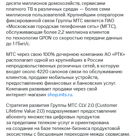
Раскрытие
десяти миллионов домохозяйств, сервисами
информации
платного ТВ в различных средах — более семи
Информация
миллионов пользователей. Крупнейшим оператором
акционерам
фиксированной связи Группы МТС является ПАО
Документы
«Московская городская телефонная сеть» (МГТС),
ПАО
обслуживающая более 2,2 миллиона клиентов
"МТС"
по технологии GPON со скоростью передачи данных
Собрания
до 1 Гбит/с.
акционеров
Личный
МТС через свою 100% дочернюю компанию АО «РТК»
кабинет
располагает одной из крупнейших в России
акционера
непродовольственных розничных сетей, в которую
Акционерный
входят около 4220 салонов связи по обслуживанию
капитал
клиентов, продаже мобильных устройств,
Контроль
предоставлению финансовых и банковских услуг.
и
Компания развивает продажи через свой
аудит
интернет-магазин
shop.mts.ru
.
Рынок
акций
Стратегия развития Группы МТС CLV 2.0 (Customer
Lifetime Value 2.0) подразумевает предоставление
Описание
абоненту множества цифровых продуктов
Программа
за пределами
телеком-услуг
и ориентирована
приобретения
на создание на базе
телеком-бизнеса
продуктовой
Порядок
экосистемы с бесшовным переходом между сервисами.