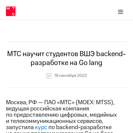
О
сторам и акционерам
Комплаенс и деловая этика
Устойчивое развитие
Медиа-центр
О МТС
О МТС
На главную
компании
О
компании
Стратегия
Стратегия
Все Новости
Карьера
в МТС
Карьера
в МТС
Пресс-
МТС научит студентов ВШЭ backend-
релизы
История
разработке на Go lang
компании
МТС
о технологиях
Руководство
19 сентября 2022
региона
Правовая
информация
Москва, РФ — ПАО «МТС» (MOEX: MTSS),
ведущая российская компания
Контакты
по предоставлению цифровых, медийных
и телекоммуникационных сервисов,
Медиа-центр
Пресс-
запустила
курс
по backend-разработке
релизы