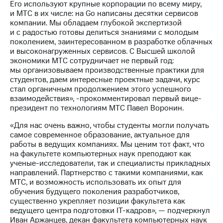
Его используют крупные корпорации по всему миру,
выкупа
и МТС в их числе: на Go написаны десятки сервисов
акций
компании. Мы обладаем глубокой экспертизой
Дивиденды
и с радостью готовы делиться знаниями с молодым
Рынок
поколением, заинтересованном в разработке облачных
облигаций
и высоконагруженных сервисов. С Высшей школой
экономики МТС сотрудничает не первый год:
Описание
мы организовываем производственные практики для
Еврооблигации-2023
студентов, даем интересные проектные задачи, курс
Уведомление
стал органичным продолжением этого успешного
о
взаимодействия», -прокомментировал первый вице-
погашении
президент по технологиям МТС Павел Воронин.
именных
облигаций
«Для нас очень важно, чтобы студенты могли получать
Другое
самое современное образование, актуальное для
работы в ведущих компаниях. Мы ценим тот факт, что
Регистратор
на факультете компьютерных наук преподают как
Реквизиты
ученые-исследователи, так и специалисты прикладных
Контакты
направлений. Партнерство с такими компаниями, как
йчивое развитие
МТС, и возможность использовать их опыт для
и деловая этика
обучения будущего поколения разработчиков,
На главную
существенно укрепляет позиции факультета как
ведущего центра подготовки IT-кадров», — подчеркнул
Иван Аржанцев, декан факультета компьютерных наук