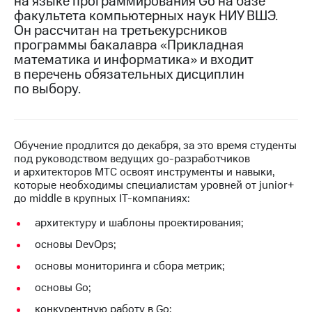
на языке программирования Go на базе
факультета компьютерных наук НИУ ВШЭ.
МТС
Он рассчитан на третьекурсников
о технологиях
программы бакалавра «Прикладная
математика и информатика» и входит
Достижения
в перечень обязательных дисциплин
по выбору.
Интервью
Финансовая
отчетность
Обучение продлится до декабря, за это время студенты
Контакты
под руководством ведущих go-разработчиков
и архитекторов МТС освоят инструменты и навыки,
Новости
которые необходимы специалистам уровней от junior+
в
до middle в крупных IT-компаниях:
регионе
архитектуру и шаблоны проектирования;
м и акционерам
основы DevOps;
Корпоративное
управление
основы мониторинга и сбора метрик;
основы Go;
Корпоративный
секретарь
конкурентную работу в Go;