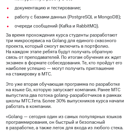
Раскрытие
информации
документацию и тестирование;
Информация
работу с базами данных (PostgreSQL и MongoDB);
акционерам
Документы
очереди сообщений (Kafka и RabbitMQ).
ПАО
"МТС"
За время прохождения курса студенты разработают
Собрания
три микросервиса на Golang для единого сквозного
акционеров
проекта, который смогут включить в портфолио.
Личный
На каждом этапе ребята будут получать обратную
кабинет
связь от преподавателей. По итогам обучения их ждет
акционера
экзамен в формате собеседования. Те, кто пройдут его
Акционерный
наиболее успешно — могут получить приглашение
капитал
на стажировку в МТС.
Контроль
Это уже вторая обучающая программа по разработке
и
на языке Go, которую запускает компания. Ранее МТС
аудит
выпустила два потока golang-разработчиков в рамках
Рынок
школы МТС.Тета. Более 30% выпускников курса начали
акций
работать в компании.
Описание
«Golang — сегодня один из самых популярных языков
Программа
программирования, он быстрый и безопасный
приобретения
в разработке, а также легок для входа из любого стека.
Порядок