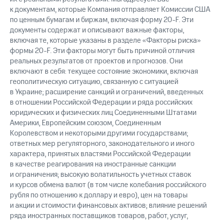
к документам, которые Компания отправляет Комиссии США
по ценным бумагам и биржам, включая форму
20-F.
Эти
документы содержат и описывают важные факторы,
включая те, которые указаны в разделе «Факторы риска»
формы
20-F.
Эти факторы могут быть причиной отличия
реальных результатов от проектов и прогнозов. Они
включают в себя: текущее состояние экономики, включая
геополитическую ситуацию, связанную с ситуацией
в Украине; расширение санкций и ограничений, введенных
в отношении Российской Федерации и ряда российских
юридических и физических лиц Соединенными Штатами
Америки, Европейским союзом, Соединенным
Королевством и некоторыми другими государствами;
ответных мер регуляторного, законодательного и иного
характера, принятых властями Российской Федерации
в качестве реагирования на иностранные санкции
и ограничения; высокую волатильность учетных ставок
и курсов обмена валют (в том числе колебания российского
рубля по отношению к доллару и евро), цен на товары
и акции и стоимости финансовых активов; влияние решений
ряда иностранных поставщиков товаров, работ, услуг,