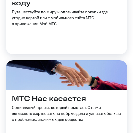
коду
Услуги
149 ₽/
мес
Путешествуйте по миру и оплачивайте покупки где
Акции
угодно картой или с мобильного счёта МТС
МТС
в приложении Мой МТС
Домашний
Premium
интернет
Подписка
Домашнее
на гигабайты
ТВ
интернета,
фильмы,
Спутниковое
музыка
ТВ
и многое
другое
Домашний
Семейная
телефон
группа
Перейти
Скидка
МТС Нас касается
в МТС
на тарифы,
со своим
общие
Социальный проект, который помогает. С нами
номером
подписки
вы можете жертвовать на добрые дела и узнавать больше
и услуги,
о проблемах, значимых для общества
Поддержка
доступ
к геолокации