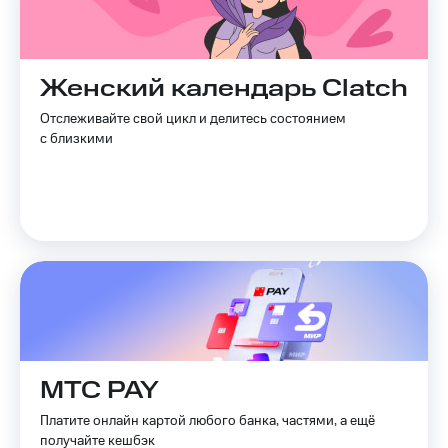
Live
и не
только
Гудок
Безопасность
Мой
Женский календарь Clatch
МТС
Финансы
Отслеживайте свой цикл и делитесь состоянием
Все
с близкими
Детям
приложения
и родителям
Инвестиции
Здоровье
и фитнес
Получайте
доход
Приложения
онлайн
от МТС
Страхование
Акции
Покупка
полисов
Приложения
онлайн
КИОН
МТС PAY
Скидка 30%
на связь
КИОН
Платите онлайн картой любого банка, частями, а ещё
Музыка
получайте кешбэк
С картой