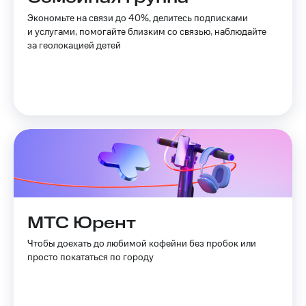
Пополнить
Экономьте на связи до 40%, делитесь подписками
номер
и услугами, помогайте близким со связью, наблюдайте
другого
за геолокацией детей
оператора
Оплата
интернета
и
ТВ
Переводы
с
телефона
на карту
МТС Pay
МТС Юрент
Оплата
Чтобы доехать до любимой кофейни без пробок или
по QR-
просто покататься по городу
коду
за границей
тернет-магазин