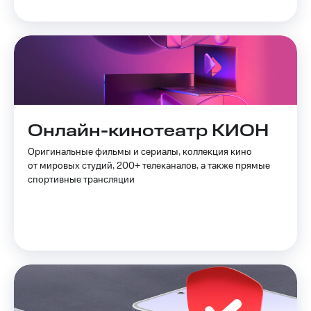
Смартфоны
Наушники
и
колонки
Умные
часы
и
трекеры
Онлайн-кинотеатр КИОН
Умный
Оригинальные фильмы и сериалы, коллекция кино
дом
от мировых студий, 200+ телеканалов, а также прямые
спортивные трансляции
Планшеты
Акции
и
скидки
Все
товары