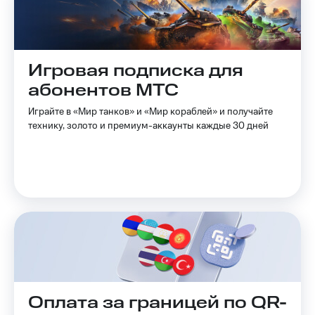
Выбрать
ТВ и телефон
красивый
для дома
номер
Услуги
Заменить
Игровая подписка для
SIM-
Личный
карту
кабинет
абонентов МТС
интернета
Перейти
и
Играйте в «Мир танков» и «Мир кораблей» и получайте
на
ТВ
технику, золото и премиум-аккаунты каждые 30 дней
eSIM
Личный
кабинет
Для дома
спутникового
Выберите
ТВ
и подключите
Скачать
ТВ
приложение
с выгодным
Мой
тарифом
МТС
Акции
Тарифы
Интернет,
ТВ и телефон
Видеонаблюдение
для дома
Оплата за границей по QR-
для дома