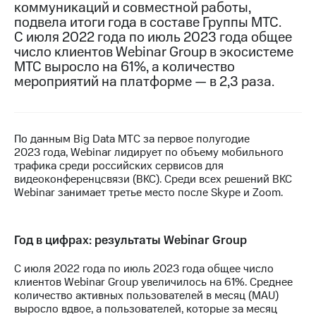
коммуникаций и совместной работы,
подвела итоги года в составе Группы МТС.
МТС
С июля 2022 года по июль 2023 года общее
о технологиях
число клиентов Webinar Group в экосистеме
Достижения
МТС выросло на 61%, а количество
мероприятий на платформе — в 2,3 раза.
Интервью
Финансовая
отчетность
По данным Big Data МТС за первое полугодие
2023 года, Webinar лидирует по объему мобильного
Контакты
трафика среди российских сервисов для
видеоконференцсвязи (ВКС). Среди всех решений ВКС
Новости
Webinar занимает третье место после Skype и Zoom.
в
регионе
м и акционерам
Год в цифрах: результаты Webinar Group
Корпоративное
управление
С июля 2022 года по июль 2023 года общее число
клиентов Webinar Group увеличилось на 61%. Среднее
Корпоративный
количество активных пользователей в месяц (MAU)
секретарь
выросло вдвое, а пользователей, которые за месяц