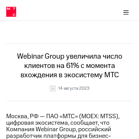
О
сторам и акционерам
Комплаенс и деловая этика
Устойчивое развитие
Медиа-центр
О МТС
О МТС
На главную
компании
О
компании
Стратегия
Стратегия
Все Новости
Карьера
в МТС
Карьера
в МТС
Пресс-
Webinar Group увеличила число
релизы
История
клиентов на 61% с момента
компании
МТС
вхождения в экосистему МТС
о технологиях
Руководство
региона
14 августа 2023
Правовая
информация
Контакты
Москва, РФ — ПАО «МТС» (MOEX: MTSS),
цифровая экосистема, сообщает, что
Медиа-центр
Компания Webinar Group, российский
Пресс-
разработчик платформы для бизнес-
релизы