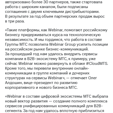
авторизовано более 30 партнеров, также стартовала
выкупа
работа с широким каналом, были подписаны
акций
соглашения с двумя ключевыми дистрибьюторами.
Дивиденды
В результате за год объем партнерских продаж вырос
Рынок
в три раза.
облигаций
«Такие платформы, как Webinar, помогают российскому
Описание
бизнесу придерживаться курса на технологическую
Еврооблигации-2023
независимость. И мы гордимся, что работа в составе
Уведомление
Группы МТС позволила Webinar Group усилить позиции
о
на российском рынке бизнес-коммуникаций.
погашении
За прошедший год нам удалось внедрить сервисы
именных
компании в B2B-экосистему МТС, к примеру, уже
облигаций
сейчас Webinar можно развернуть в облаке #CloudMTS.
Другое
Кроме того, мы перевели внутренние онлайн-
коммуникации в группе компаний и дочерних
Регистратор
структурах на сервисы Webinar», — отмечает Олег
Реквизиты
Алдошин, вице-президент по развитию
Контакты
корпоративного и нового бизнеса МТС.
йчивое развитие
и деловая этика
«Webinar в составе цифровой экосистемы МТС выбрала
На главную
новый вектор развития — создание полного комплекса
сервисов унифицированных коммуникаций для В2В-
сегмента. За год нам удалось вплотную приблизиться