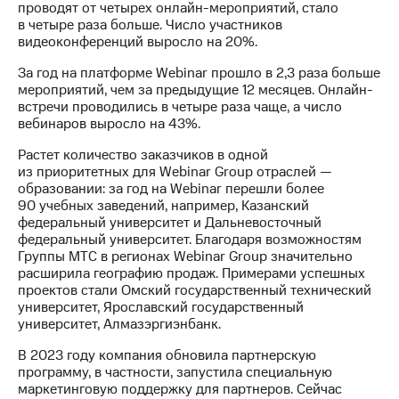
Раскрытие
проводят от четырех онлайн-мероприятий, стало
информации
в четыре раза больше. Число участников
Информация
видеоконференций выросло на 20%.
акционерам
Документы
За год на платформе Webinar прошло в 2,3 раза больше
ПАО
мероприятий, чем за предыдущие 12 месяцев. Онлайн-
"МТС"
встречи проводились в четыре раза чаще, а число
Собрания
вебинаров выросло на 43%.
акционеров
Растет количество заказчиков в одной
Личный
из приоритетных для Webinar Group отраслей —
кабинет
образовании: за год на Webinar перешли более
акционера
90 учебных заведений, например, Казанский
Акционерный
федеральный университет и Дальневосточный
капитал
федеральный университет. Благодаря возможностям
Контроль
Группы МТС в регионах Webinar Group значительно
и
расширила географию продаж. Примерами успешных
аудит
проектов стали Омский государственный технический
Рынок
университет, Ярославский государственный
акций
университет, Алмазэргиэнбанк.
Описание
В 2023 году компания обновила партнерскую
Программа
программу, в частности, запустила специальную
приобретения
маркетинговую поддержку для партнеров. Сейчас
Порядок