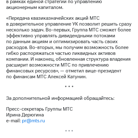
Раскрытие
в рамках единой стратегии по управлению
информации
акционерным капиталом.
Информация
«Передача квазиказначейских акций МТС
акционерам
в доверительное управление УК позволит решить сразу
Документы
несколько задач. Во-первых, Группа МТС сможет более
ПАО
эффективно управлять дивидендными потоками
"МТС"
по данным акциям и оптимизировать часть своих
Собрания
расходов. Во-вторых, мы получим возможность более
акционеров
гибко распоряжаться частью ликвидных активов
Личный
компании. И наконец, обновленная структура владения
кабинет
расширит возможности МТС по привлечению
акционера
финансовых ресурсов», — отметил вице-президент
Акционерный
по финансам МТС Алексей Катунин.
капитал
Контроль
* * *
и
аудит
За дополнительной информацией обращайтесь:
Рынок
акций
Пресс-секретарь Группы МТС
Ирина Дерюгина
Описание
e-mail:
pr@mts.ru
Программа
приобретения
* * *
Порядок