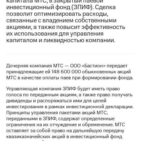
капитала МТС, в закрытый паевой
инвестиционный фонд (ЗПИФ). Сделка
МТС
позволит оптимизировать расходы,
о технологиях
связанные с владением собственными
акциями, а также повысит эффективность
Достижения
их использования для управления
капиталом и ликвидностью компании.
Интервью
Финансовая
отчетность
Дочерняя компания МТС — ООО «Бастион» передает
Контакты
принадлежащие ей 148 600 000 обыкновенных акций
МТС в качестве оплаты паев при формировании фонда.
Новости
в
Управляющая компания ЗПИФ будет иметь право
регионе
голоса по переданным акциям, а также право получать
дивиденды и распоряжаться ими для целей
м и акционерам
инвестирования в рамках инвестиционной декларации.
Корпоративное
Принципы управления пакетами акций МТС,
управление
переданными в ЗПИФ, содержат определенные
ограничения на их отчуждение и обременение. МТС
Корпоративный
оставляет за собой право на дальнейшую передачу
секретарь
квазиказначейских акций в инвестиционный фонд