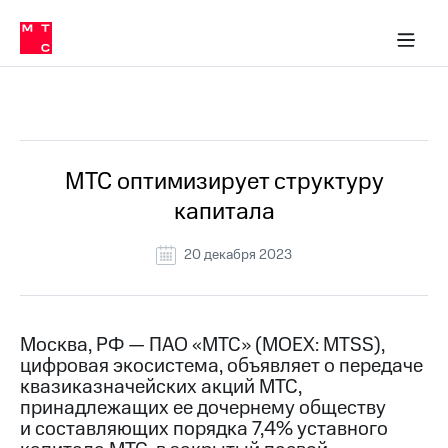
О
сторам и акционерам
Комплаенс и деловая этика
Устойчивое развитие
Медиа-центр
О МТС
О МТС
На главную
компании
О
компании
Стратегия
Стратегия
Все Новости
Карьера
в МТС
Карьера
в МТС
Пресс-
МТС оптимизирует структуру
релизы
История
капитала
компании
МТС
о технологиях
Руководство
20 декабря 2023
региона
Правовая
информация
Москва, РФ — ПАО «МТС» (MOEX: MTSS),
цифровая экосистема, объявляет о передаче
Контакты
квазиказначейских акций МТС,
принадлежащих ее дочернему обществу
Медиа-центр
Пресс-
и составляющих порядка 7,4% уставного
релизы