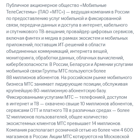
выкупа
Публичное акционерное общество «Мобильные
акций
ТелеСистемы» (ПАО «МТС») — ведущая компания в России
Дивиденды
по предоставлению услуг мобильной и фиксированной
Рынок
связи, передачи данных и доступа в интернет, кабельного
облигаций
и спутникового ТВ-вещания; провайдер цифровых сервисов,
включая финтех и медиа в рамках экосистем и мобильных
Описание
приложений; поставщик ИТ-решений в области
Еврооблигации-2023
Уведомление
объединенных коммуникаций, интернета вещей,
о
мониторинга, обработки данных, облачных вычислений,
погашении
кибербезопасности. В России, Беларуси и Армении услугами
именных
мобильной связи Группы МТС пользуются более
облигаций
88 миллионов абонентов. На российском рынке мобильного
Другое
бизнеса МТС занимает лидирующие позиции, обслуживая
крупнейшую 80-миллионную абонентскую базу.
Регистратор
Фиксированными услугами МТС — телефонией, доступом
Реквизиты
в интернет и ТВ — охвачено свыше 10 миллионов абонентов,
Контакты
сервисами OTT и платного ТВ в различных средах — более
йчивое развитие
12 миллионов пользователей, общее количество
и деловая этика
На главную
экосистемных клиентов МТС превышает 14 миллионов.
Компания располагает розничной сетью из более чем 4 600
магазинов в России. Акции МТС котируются на Московской