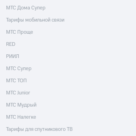
МТС Дома Супер
Тарифы мобильной связи
МТС Проще
RED
РИИЛ
МТС Супер
МТС ТОП
МТС Junior
МТС Мудрый
МТС Налегке
Тарифы для спутникового ТВ