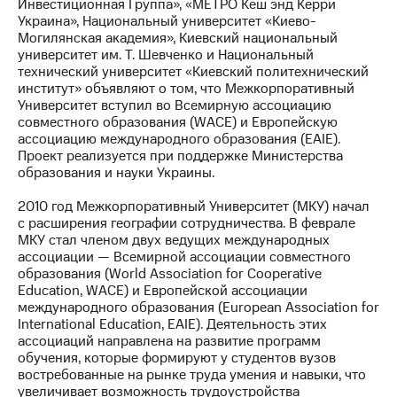
Инвестиционная Группа», «МЕТРО Кеш энд Керри
Украина», Национальный университет «Киево-
МТС
Могилянская академия», Киевский национальный
о технологиях
университет им. Т. Шевченко и Национальный
технический университет «Киевский политехнический
Достижения
институт» объявляют о том, что Межкорпоративный
Университет вступил во Всемирную ассоциацию
Интервью
совместного образования (WACE) и Европейскую
ассоциацию международного образования (EAIE).
Финансовая
Проект реализуется при поддержке Министерства
отчетность
образования и науки Украины.
Контакты
2010 год Межкорпоративный Университет (МКУ) начал
с расширения географии сотрудничества. В феврале
Новости
МКУ стал членом двух ведущих международных
в
ассоциации — Всемирной ассоциации совместного
регионе
образования (World Association for Cooperative
Education, WACE) и Европейской ассоциации
м и акционерам
международного образования (European Association for
Корпоративное
International Education, EAIE). Деятельность этих
управление
ассоциаций направлена на развитие программ
обучения, которые формируют у студентов вузов
Корпоративный
востребованные на рынке труда умения и навыки, что
секретарь
увеличивает возможность трудоустройства