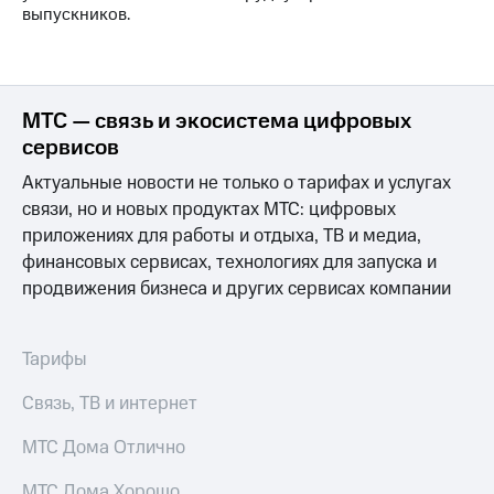
Раскрытие
выпускников.
информации
Информация
акционерам
Документы
ПАО
МТС — связь и экосистема цифровых
"МТС"
сервисов
Собрания
акционеров
Актуальные новости не только о тарифах и услугах
Личный
связи, но и новых продуктах МТС: цифровых
кабинет
акционера
приложениях для работы и отдыха, ТВ и медиа,
Акционерный
финансовых сервисах, технологиях для запуска и
капитал
продвижения бизнеса и других сервисах компании
Контроль
и
аудит
Тарифы
Рынок
акций
Связь, ТВ и интернет
Описание
Программа
МТС Дома Отлично
приобретения
Порядок
МТС Дома Хорошо