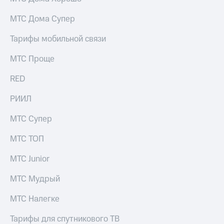
выкупа
акций
МТС Дома Супер
Дивиденды
Рынок
Тарифы мобильной связи
облигаций
МТС Проще
Описание
Еврооблигации-2023
RED
Уведомление
о
РИИЛ
погашении
именных
МТС Супер
облигаций
Другое
МТС ТОП
Регистратор
Реквизиты
МТС Junior
Контакты
йчивое развитие
МТС Мудрый
и деловая этика
На главную
МТС Налегке
Тарифы для спутникового ТВ