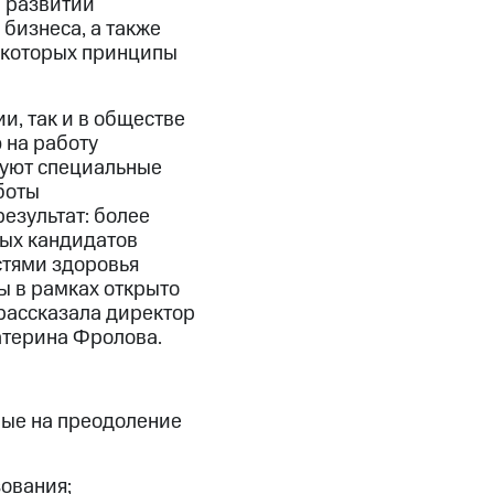
м развитии
бизнеса, а также
 которых принципы
и, так и в обществе
 на работу
вуют специальные
боты
езультат: более
ных кандидатов
стями здоровья
ы в рамках открыто
рассказала директор
атерина Фролова.
ые на преодоление
ования;