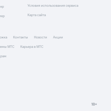
Условия использования сервиса
мер
Карта сайта
мер
ржка
Контакты
Новости
Акции
стемы МТС
Карьера в МТС
орам
18+