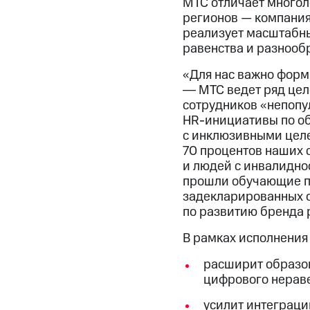
МТС отличает многол
регионов — компания
реализует масштабны
равенства и разнооб
«Для нас важно форм
― МТС ведет ряд цел
сотрудников «непопу
HR-инициативы
по о
с инклюзивными целе
70 процентов наших 
и людей с инвалиднос
прошли обучающие пр
задекларированных о
по развитию бренда 
В рамках исполнения
расширит образо
цифрового нераве
усилит интеграц