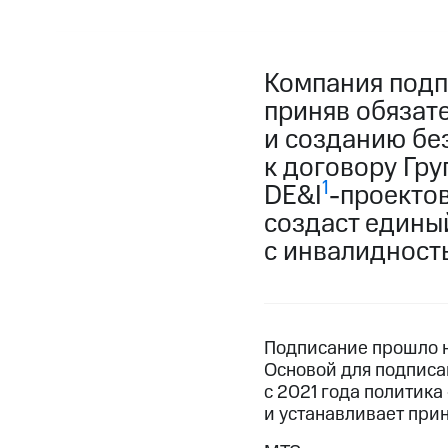
Компания подп
приняв обязат
и созданию бе
к договору Гр
1
DE&I
-проектов
создаст едины
с инвалидност
Подписание прошло н
Основой для подписа
с 2021 года политика
и устанавливает при