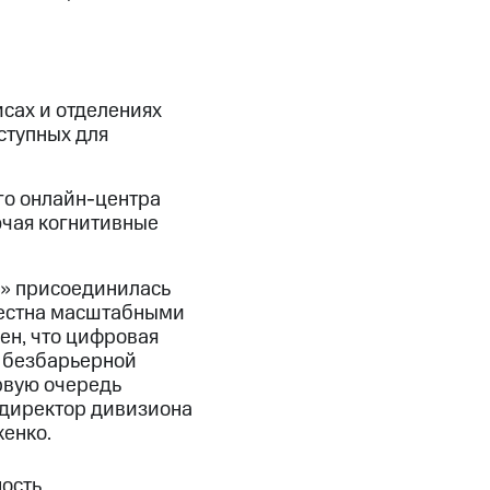
сах и отделениях
ступных для
го онлайн-центра
ючая когнитивные
х» присоединилась
вестна масштабными
ен, что цифровая
я безбарьерной
ервую очередь
 директор дивизиона
енко.
ность