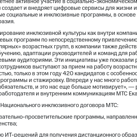
етнее активное участие в социально-экономическо
 создает и внедряет цифровые сервисы для жизни и 
е социальные и инклюзивные программы, в основе
разия.
ирование инклюзивной культуры как внутри компани
евых программ по непосредственному привлечению
лярных» возрастных групп, в компании также дейст
бучению, адаптации руководителей и команд для ра
выми аудиториями. Эти инициативы уже показали р
сотрудников выступают за прием на работу возраст
тью, только в этом году 420 кандидатов с особенно
ограммы и стажировку. Впереди у нас много работ
бязательств, и это нас еще больше мотивирует», ― 
работодателя и внутренним коммуникациям МТС Ек
 Национального инклюзивного договора МТС:
вательно-просветительские программы, направленн
нства;
ию
ИТ-решений
для получения дистанционного образ