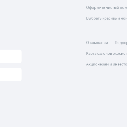
Оформить чистый но
Выбрать красивый но
О компании
Подде
Карта салонов экоси
Акционерам и инвест