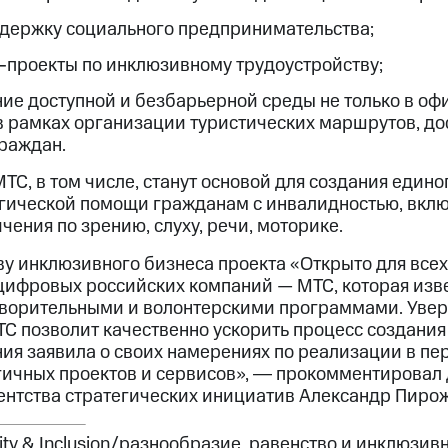
держку социального предпринимательства;
-проекты
по инклюзивному трудоустройству;
ие доступной и безбарьерной среды не только в офи
 в рамках организации туристических маршрутов, до
раждан.
С, в том числе, станут основой для создания едино
гической помощи гражданам с инвалидностью, вкл
чения по зрению, слуху, речи, моторике.
ву инклюзивного бизнеса проекта «Открыто для все
цифровых российских компаний — МТС, которая из
ворительными и волонтерскими программами. Увер
ТС позволит качественно ускорить процесс создани
ния заявила о своих намерениях по реализации в п
ичных проектов и сервисов», ― прокомментировал
ентства стратегических инициатив Александр Пирож
uity & Inclusion/разнообразие, равенство и инклюзив