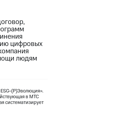
оговор,
рограмм
динения
ацию цифровых
 компания
омощи людям
«ESG-(Р)Эволюция».
ействующая в МТС
рая систематизирует