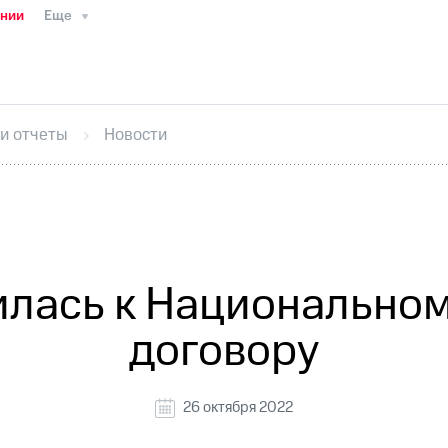
ании
Еще
ТС
Пресс-релизы
МТС о технологиях
ТС
История компании
Руководство региона
Правова
стижения
Интервью
Финансовая отчетность
Конта
 и отчеты
Новости
тивный секретарь
Раскрытие информации
Информа
ный кабинет акционера
Акционерный капитал
Конт
Порядок выкупа акций
Дивиденды
Рынок облигаци
 погашении именных облигаций
Другое
Регистрато
лась к Национально
договору
26 октября 2022