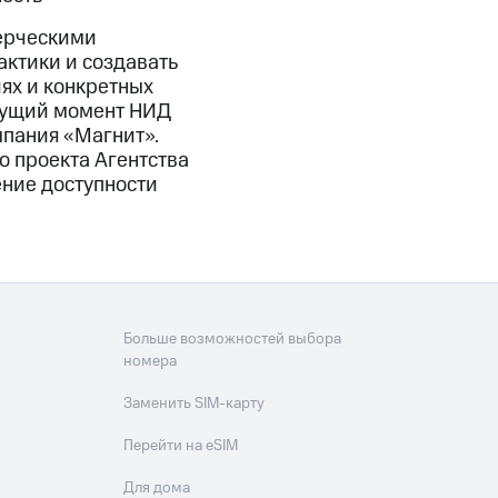
ерческими
актики и создавать
ях и конкретных
екущий момент НИД
мпания «Магнит».
 проекта Агентства
ение доступности
Больше возможностей выбора
номера
Заменить SIM-карту
Перейти на eSIM
Для дома