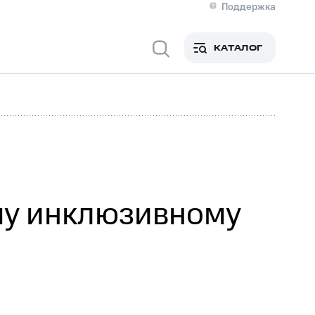
Поддержка
О МТС
я информация
Контакты
КАТАЛОГ
Медиа-центр
кты
Новости в регионе
Инвесторам и акционерам
ция акционерам
Документы
роль и аудит
Рынок акций
й
Описание
р
Реквизиты
Контакты
Устойчивое развитие
Комплаенс и деловая этика
На главную
му инклюзивному