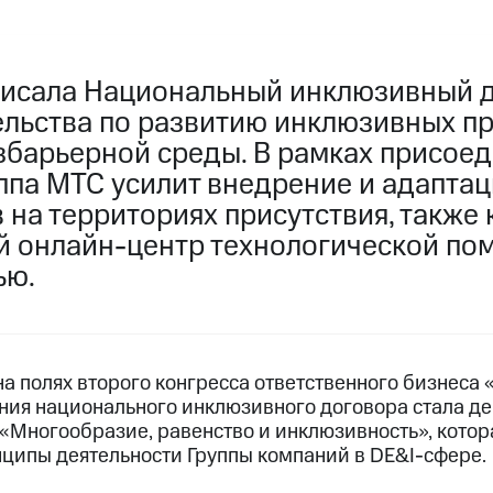
исала Национальный инклюзивный д
ельства по развитию инклюзивных п
збарьерной среды. В рамках присое
уппа МТС усилит внедрение и адапт
 на территориях присутствия, также
й онлайн-центр технологической п
ью.
а полях второго конгресса ответственного бизнеса
ния национального инклюзивного договора стала д
 «Многообразие, равенство и инклюзивность», кото
нципы деятельности Группы компаний в DE&I-сфере.