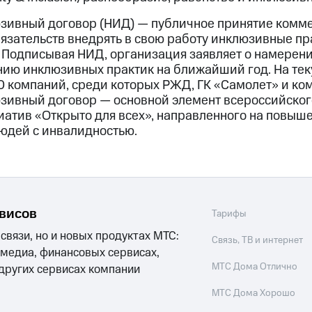
зивный договор (НИД) — публичное принятие комм
язательств внедрять в свою работу инклюзивные пр
 Подписывая НИД, организация заявляет о намерени
нию инклюзивных практик на ближайший год. На т
0 компаний, среди которых РЖД, ГК «Самолет» и ко
ивный договор — основной элемент всероссийского
иатив «Открыто для всех», направленного на повыш
людей с инвалидностью.
рвисов
Тарифы
 связи, но и новых продуктах МТС:
Связь, ТВ и интернет
 медиа, финансовых сервисах,
МТС Дома Отлично
 других сервисах компании
МТС Дома Хорошо