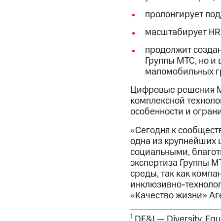
пролонгирует под
масштабирует
HR
продолжит создан
Группы МТС, но и
маломобильных г
Цифровые решения МТ
комплексной техноло
особенности и ограни
«Сегодня к сообщест
одна из крупнейших 
социальными, благот
экспертиза Группы М
среды, так как компа
инклюзивно-технолог
«Качество жизни» Аг
1
DE&I — Diversity, Eq