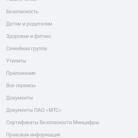
МТС
КИОН
Деньги
Безопасность
Строки
МТС
Накопления
Live
Детям и родителям
Откладывайте
Гудок
Здоровье и фитнес
деньги
и получайте
Мой
Семейная группа
доход 15%
МТС
Акции
Утилиты
Условия
Все
пополнения
приложения
Приложения
Финансы
Скидка
Инвестиции
Все сервисы
30%
на связь
Получайте
Документы
доход
онлайн
Тарифы
Документы ПАО «МТС»
Страхование
RED,
РИИЛ
Сертификаты безопасности Минцифры
Покупка
и МТС Супер
полисов
дешевле
Правовая информация
онлайн
при оплате