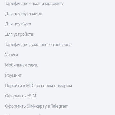
висы и подписки
Сертификаты
Тарифы для часов и модемов
МТС
безопасности
Premium
Для ноутбука мини
Всё
Подписка
под
Для ноутбука
на гигабайты
рукой
интернета,
в Мой МТС
Для устройств
фильмы,
музыка
Посмотрите,
Тарифы для домашнего телефона
и многое
что
другое
полезного
Семейная
Услуги
есть
группа
в нашем
Мобильная связь
приложении
Скидка
на тарифы,
Роуминг
КИОН
общие
подписки
Перейти в МТС со своим номером
КИОН
и услуги,
Музыка
доступ
Оформить eSIM
к геолокации
КИОН
Кино,
Оформить SIM-карту в Telegram
Строки
музыка,
книги