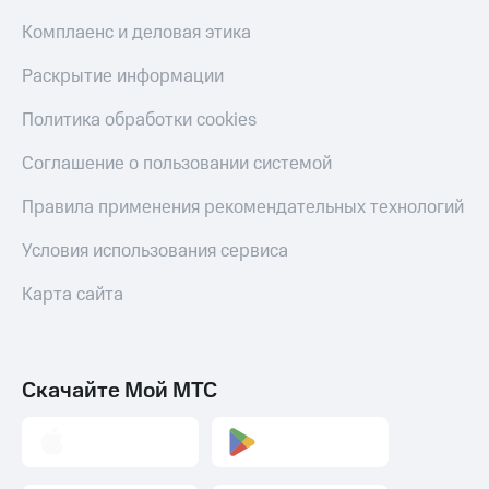
Скидка 30%
с карты
на связь
МТС Деньги
Комплаенс и деловая этика
С картой
Обзоры
Раскрытие информации
МТС
товаров
Деньги
Политика обработки cookies
МТС
Скидки
Накопления
до 40%
Соглашение о пользовании системой
на смартфоны
Откладывайте
Правила применения рекомендательных технологий
деньги
при
и получайте
покупке
Условия использования сервиса
доход 15%
со связью
Платежи
МТС
Карта сайта
и
переводы
Пополнить
номер
Скачайте Мой МТС
МТС
Настройки
автоплатежа