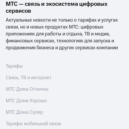
Выбрать
ТВ и телефон
МТС — связь и экосистема цифровых
красивый
для дома
сервисов
номер
Услуги
Актуальные новости не только о тарифах и услугах
Заменить
связи, но и новых продуктах МТС: цифровых
SIM-
Личный
приложениях для работы и отдыха, ТВ и медиа,
карту
кабинет
интернета
финансовых сервисах, технологиях для запуска и
Перейти
и
продвижения бизнеса и других сервисах компании
на
ТВ
eSIM
Личный
кабинет
Тарифы
Для дома
спутникового
Выберите
ТВ
Связь, ТВ и интернет
и подключите
Скачать
ТВ
приложение
с выгодным
МТС Дома Отлично
Мой
тарифом
МТС
Акции
МТС Дома Хорошо
Тарифы
Интернет,
МТС Дома Супер
ТВ и телефон
Видеонаблюдение
для дома
для дома
Тарифы мобильной связи