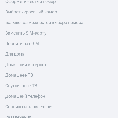
Оформить чистый номер
Live
и не
только
Гудок
Выбрать красивый номер
Безопасность
Мой
Больше возможностей выбора номера
МТС
Финансы
Заменить SIM-карту
Все
Детям
приложения
и родителям
Перейти на eSIM
Инвестиции
Здоровье
Для дома
и фитнес
Получайте
Домашний интернет
доход
Приложения
онлайн
от МТС
Домашнее ТВ
Страхование
Акции
Спутниковое ТВ
Покупка
полисов
Приложения
Домашний телефон
онлайн
КИОН
Скидка 30%
на связь
Сервисы и развлечения
КИОН
Музыка
С картой
Развлечения