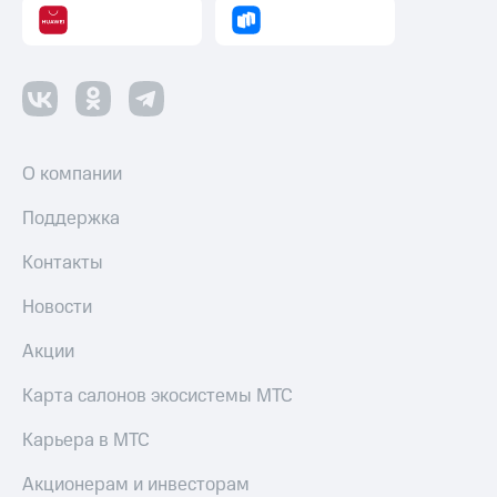
Пополнить
номер
другого
оператора
Оплата
интернета
и
О компании
ТВ
Поддержка
Переводы
с
Контакты
телефона
на карту
Новости
МТС Pay
Акции
Оплата
Карта салонов экосистемы МТС
по QR-
коду
Карьера в МТС
за границей
Акционерам и инвесторам
тернет-магазин