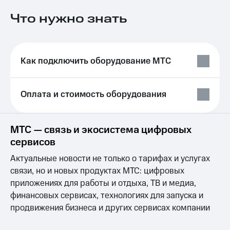
на связь
Что нужно знать
Роуминг
Тарифы
RED,
Семейная
РИИЛ
группа
и МТС
Как подключить оборудование МТС
Супер
Заказать
дешевле
SIM-
при
Оплата и стоимость оборудования
карту
оплате
с карты
Оформить
МТС
eSIM
Деньги
МТС — связь и экосистема цифровых
сервисов
SIM-
Выберите
карта
и подключите
Актуальные новости не только о тарифах и услугах
для
ТВ
связи, но и новых продуктах МТС: цифровых
иностранцев
с выгодным
приложениях для работы и отдыха, ТВ и медиа,
тарифом
Оформить
финансовых сервисах, технологиях для запуска и
чистый
Тарифы
продвижения бизнеса и других сервисах компании
номер
Интернет,