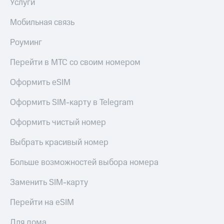
висы и подписки
Услуги
Сертификаты
МТС
безопасности
Premium
Мобильная связь
Всё
Подписка
Роуминг
под
на гигабайты
рукой
интернета,
Перейти в МТС со своим номером
в Мой МТС
фильмы,
музыка
Оформить eSIM
Посмотрите,
и многое
что
другое
Оформить SIM-карту в Telegram
полезного
Семейная
есть
группа
Оформить чистый номер
в нашем
приложении
Скидка
Выбрать красивый номер
на тарифы,
КИОН
общие
Больше возможностей выбора номера
подписки
КИОН
и услуги,
Музыка
доступ
Заменить SIM-карту
к геолокации
КИОН
Кино,
Перейти на eSIM
Строки
музыка,
книги
Для дома