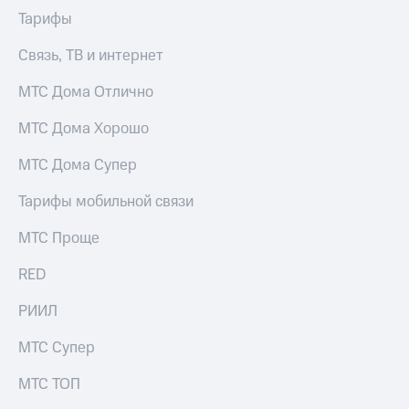
Выбрать
ТВ и телефон
Тарифы
красивый
для дома
номер
Связь, ТВ и интернет
Услуги
Заменить
SIM-
МТС Дома Отлично
Личный
карту
кабинет
интернета
МТС Дома Хорошо
Перейти
и
на
ТВ
МТС Дома Супер
eSIM
Личный
кабинет
Тарифы мобильной связи
Для дома
спутникового
Выберите
ТВ
МТС Проще
и подключите
Скачать
ТВ
приложение
RED
с выгодным
Мой
тарифом
МТС
РИИЛ
Акции
Тарифы
МТС Супер
Интернет,
ТВ и телефон
Видеонаблюдение
МТС ТОП
для дома
для дома