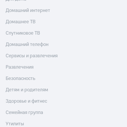
Live
и не
только
Домашний интернет
Гудок
Безопасность
Домашнее ТВ
Мой
МТС
Финансы
Спутниковое ТВ
Все
Детям
Домашний телефон
приложения
и родителям
Инвестиции
Сервисы и развлечения
Здоровье
и фитнес
Получайте
Развлечения
доход
Приложения
онлайн
Безопасность
от МТС
Страхование
Акции
Детям и родителям
Покупка
полисов
Приложения
Здоровье и фитнес
онлайн
КИОН
Скидка 30%
Семейная группа
на связь
КИОН
Музыка
Утилиты
С картой