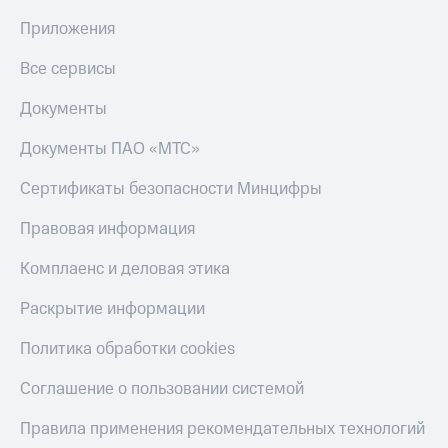
МТС
КИОН
Приложения
Деньги
Строки
МТС
Все сервисы
Накопления
Live
Документы
Откладывайте
Гудок
деньги
и получайте
Документы ПАО «МТС»
Мой
доход 15%
МТС
Акции
Сертификаты безопасности Минцифры
Условия
Все
пополнения
Правовая информация
приложения
Финансы
Скидка
Инвестиции
Комплаенс и деловая этика
30%
на связь
Получайте
Раскрытие информации
доход
онлайн
Тарифы
Политика обработки cookies
Страхование
RED,
РИИЛ
Соглашение о пользовании системой
Покупка
и МТС Супер
полисов
дешевле
Правила применения рекомендательных технологий
онлайн
при оплате