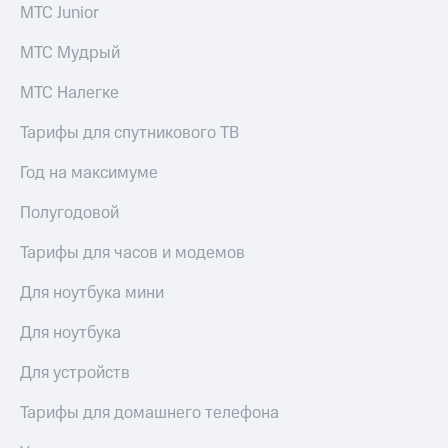
МТС Junior
Услуги
149 ₽/
мес
Акции
МТС Мудрый
МТС
Домашний
МТС Налегке
Premium
интернет
Тарифы для спутникового ТВ
Подписка
Домашнее
на гигабайты
ТВ
интернета,
Год на максимуме
фильмы,
Спутниковое
музыка
Полугодовой
ТВ
и многое
другое
Тарифы для часов и модемов
Домашний
Семейная
телефон
группа
Для ноутбука мини
Перейти
Скидка
Для ноутбука
в МТС
на тарифы,
со своим
общие
Для устройств
номером
подписки
и услуги,
Поддержка
Тарифы для домашнего телефона
доступ
к геолокации