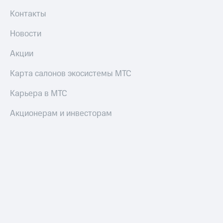
Пополнить
Контакты
номер
другого
Новости
оператора
Акции
Оплата
интернета
Карта салонов экосистемы МТС
и
ТВ
Карьера в МТС
Переводы
Акционерам и инвесторам
с
телефона
на карту
МТС Pay
Оплата
по QR-
коду
за границей
тернет-магазин