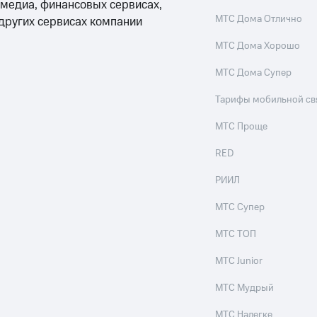
ые часы и трекеры
Умный дом
Планшеты
Акции и 
 медиа, финансовых сервисах,
МТС Дома Отлично
 других сервисах компании
ход 15%
МТС Дома Хорошо
МТС Дома Супер
Тарифы мобильной св
ле при оплате с карты МТС Деньги
МТС Проще
RED
РИИЛ
МТС Супер
МТС ТОП
МТС Junior
МТС Мудрый
МТС Налегке