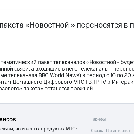
услуги, доступ к геолокации
пасность
Финансы
Детям и родителям
Здоровье и 
ильмы, музыка и многое другое
пакета «Новостной » переносятся в п
услуги, доступ к геолокации
ive
Гудок
Мой МТС
Все приложения
а тематический пакет телеканалов «Новостной» буде
ной связи, а входящие в него телеканалы - перене
 в нашем приложении
ме телеканала BBC World News) в период с 10 по 20 
нтам Домашнего Цифрового МТС ТВ, IP TV и Интерак
ive
Гудок
Мой МТС
Все приложения
Инвестиции
азового» пакета» останется прежней.
ход 15%
ер МТС
Настройки автоплатежа
Пополнить номер др
рвисов
Тарифы
 на карту
МТС Pay
Оплата по QR-коду за границей
 связи, но и новых продуктах МТС:
Связь, ТВ и интернет