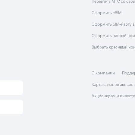
Перейти в МТС со св
Оформить eSIM
Оформить SIM-карту в
Оформить чистый но
Выбрать красивый но
О компании
Подде
Карта салонов экоси
Акционерам и инвест