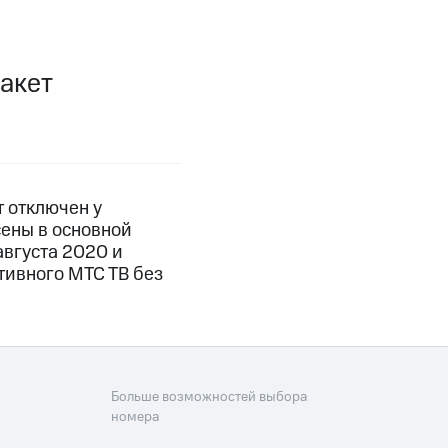
фитнес
Приложения от МТС
акет
Приложения
Финансы
т отключен у
сены в основной
августа 2020 и
тивного МТС ТВ без
угого оператора
Оплата
Больше возможностей выбора
номера
Интернет-магазин