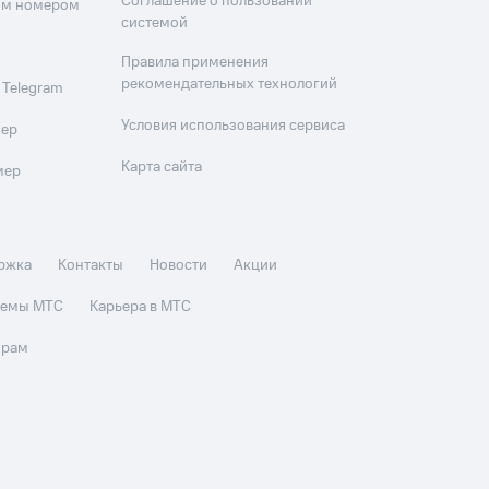
Соглашение о пользовании
оим номером
системой
Правила применения
рекомендательных технологий
 Telegram
Условия использования сервиса
мер
Карта сайта
мер
ржка
Контакты
Новости
Акции
стемы МТС
Карьера в МТС
орам