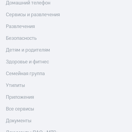
Домашний телефон
КИОН
Скидка 30%
Музыка
Сервисы и развлечения
на связь
КИОН
Развлечения
С картой
Строки
МТС
Деньги
Безопасность
Live
МТС
Детям и родителям
Гудок
Накопления
Здоровье и фитнес
Мой
Откладывайте
МТС
деньги
Семейная группа
и получайте
Все
доход 15%
Утилиты
приложения
Акции
Финансы
Приложения
Инвестиции
Условия
пополнения
Все сервисы
Получайте
доход
Скидка
онлайн
Документы
30%
на связь
Страхование