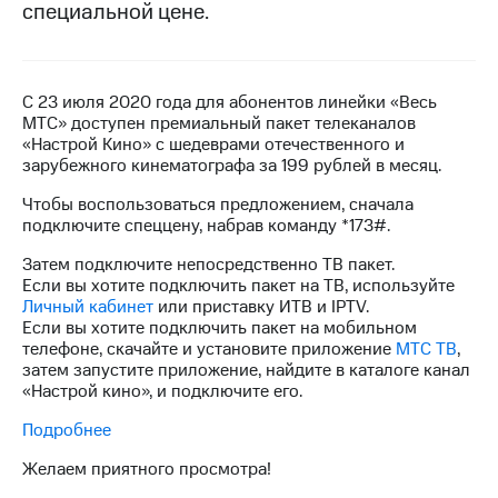
специальной цене.
на связь
Роуминг
Тарифы
RED,
Семейная
С 23 июля 2020 года для абонентов линейки «Весь
РИИЛ
группа
МТС» доступен премиальный пакет телеканалов
и МТС
«Настрой Кино» с шедеврами отечественного и
Супер
Заказать
зарубежного кинематографа за 199 рублей в месяц.
дешевле
SIM-
при
Чтобы воспользоваться предложением, сначала
карту
оплате
подключите спеццену, набрав команду *173#.
с карты
Оформить
МТС
Затем подключите непосредственно ТВ пакет.
eSIM
Деньги
Если вы хотите подключить пакет на ТВ, используйте
Личный кабинет
или приставку ИТВ и IPTV.
SIM-
Выберите
Если вы хотите подключить пакет на мобильном
карта
и подключите
телефоне, скачайте и установите приложение
МТС ТВ
,
для
ТВ
затем запустите приложение, найдите в каталоге канал
иностранцев
с выгодным
«Настрой кино», и подключите его.
тарифом
Оформить
Подробнее
чистый
Тарифы
номер
Желаем приятного просмотра!