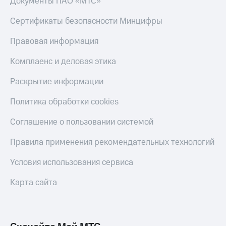
Документы ПАО «МТС»
Тарифы
Покупка
Сертификаты безопасности Минцифры
RED,
полисов
РИИЛ
онлайн
и МТС Супер
Правовая информация
дешевле
Скидка 30%
при оплате
Комплаенс и деловая этика
на связь
с карты
МТС Деньги
Раскрытие информации
С картой
МТС
Обзоры
Деньги
Политика обработки cookies
товаров
МТС
Соглашение о пользовании системой
Скидки
Накопления
до 40%
Правила применения рекомендательных технологий
Откладывайте
на смартфоны
деньги
Условия использования сервиса
и получайте
при
доход 15%
покупке
Карта сайта
со связью
Платежи
МТС
и
переводы