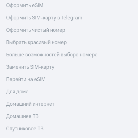
КИОН
Оформить eSIM
Кино,
Строки
музыка,
книги
Оформить SIM-карту в Telegram
Live
и не
только
Оформить чистый номер
Гудок
Безопасность
Выбрать красивый номер
Мой
МТС
Финансы
Больше возможностей выбора номера
Все
Детям
Заменить SIM-карту
приложения
и родителям
Перейти на eSIM
Инвестиции
Здоровье
и фитнес
Для дома
Получайте
доход
Приложения
онлайн
Домашний интернет
от МТС
Страхование
Домашнее ТВ
Акции
Покупка
Спутниковое ТВ
Приложения
полисов
КИОН
онлайн