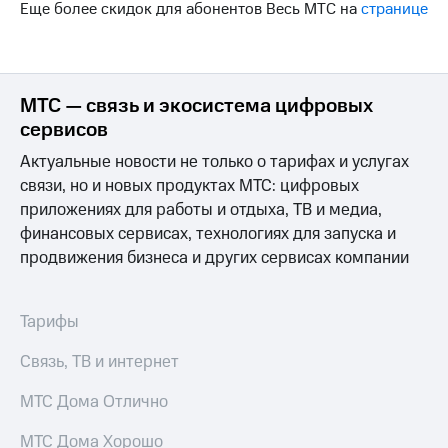
Интернет,
Выбрать
Еще более скидок для абонентов Весь МТС на
странице
ТВ и телефон
красивый
для дома
номер
Заменить
Услуги
SIM-
МТС — связь и экосистема цифровых
карту
сервисов
Личный
кабинет
Перейти
Актуальные новости не только о тарифах и услугах
интернета
на
связи, но и новых продуктах МТС: цифровых
и
eSIM
ТВ
приложениях для работы и отдыха, ТВ и медиа,
Личный
финансовых сервисах, технологиях для запуска и
Для дома
кабинет
Выберите
продвижения бизнеса и других сервисах компании
спутникового
и подключите
ТВ
ТВ
Скачать
с выгодным
Тарифы
приложение
тарифом
Мой
МТС
Связь, ТВ и интернет
Акции
Тарифы
Интернет,
МТС Дома Отлично
ТВ и телефон
Видеонаблюдение
для дома
МТС Дома Хорошо