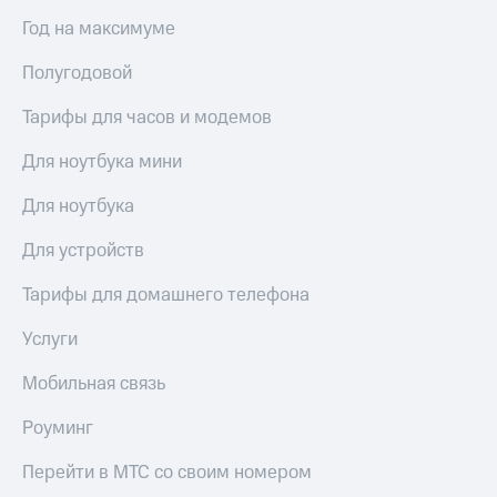
доступ
Год на максимуме
висы и подписки
к геолокации
МТС
Полугодовой
Сертификаты
Premium
безопасности
Тарифы для часов и модемов
Подписка
Всё
на гигабайты
Для ноутбука мини
интернета,
под
фильмы,
рукой
Для ноутбука
музыка
в Мой МТС
и многое
другое
Для устройств
Посмотрите,
что
Семейная
Тарифы для домашнего телефона
полезного
группа
есть
Услуги
в нашем
Скидка
приложении
на тарифы,
Мобильная связь
общие
КИОН
подписки
Роуминг
и услуги,
КИОН
доступ
Музыка
Перейти в МТС со своим номером
к геолокации