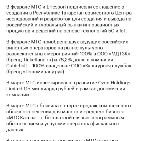
В феврале МТС и Ericsson подписали соглашение о
МТС
создании в Республике Татарстан совместного Центра
о технологиях
исследований и разработок для создания и вывода на
российский и глобальный рынки инновационных
Достижения
продуктов и решений на основе технологий 5G и IoT.
Интервью
В феврале МТС приобрела двух ведущих российских
билетных операторов на рынке культурно-
Финансовая
развлекательных мероприятий: 100% в ООО «МДТЗК»
отчетность
(бренд Ticketland.ru) и 78,2% долю в компании
Cubichall – 100% владельце ООО «Культурная служба»
Контакты
(бренд «Пономиналу.ру»).
Новости
В марте МТС инвестировала в развитие Ozon Holdings
в
Limited 1,15 миллиарда рублей в рамках допэмиссии
регионе
компании.
В марте МТС объявила о старте продаж комплексного
м и акционерам
облачного решения для малого и среднего бизнеса –
Корпоративное
«МТС Касса» – с бесплатной связью, программным
управление
обеспечением и услугами оператора фискальных
данных.
Корпоративный
секретарь
В марте на должность президента МТС назначен