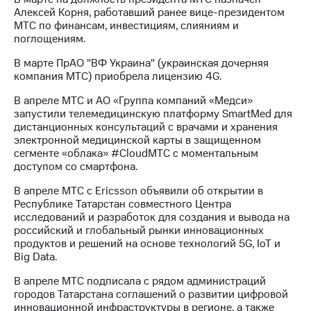
Раскрытие
Алексей Корня, работавший ранее вице-президентом
информации
МТС по финансам, инвестициям, слияниям и
Информация
поглощениям.
акционерам
Документы
В марте ПрАО "ВФ Украина" (украинская дочерняя
ПАО
компания МТС) приобрела лицензию 4G.
"МТС"
Собрания
В апреле МТС и АО «Группа компаний «Медси»
акционеров
запустили телемедицинскую платформу SmartMed для
Личный
дистанционных консультаций с врачами и хранения
кабинет
электронной медицинской карты в защищенном
акционера
сегменте «облака» #CloudMTC с моментальным
Акционерный
доступом со смартфона.
капитал
Контроль
В апреле МТС с Ericsson объявили об открытии в
и
Республике Татарстан совместного Центра
аудит
исследований и разработок для создания и вывода на
Рынок
российский и глобальный рынки инновационных
акций
продуктов и решений на основе технологий 5G, IoT и
Big Data.
Описание
Программа
В апреле МТС подписала с рядом администраций
приобретения
городов Татарстана соглашений о развитии цифровой
Порядок
инновационной инфраструктуры в регионе, а также