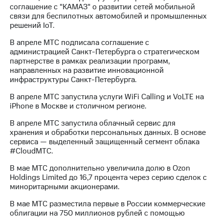
выкупа
соглашение с "КАМАЗ" о развитии сетей мобильной
акций
связи для беспилотных автомобилей и промышленных
Дивиденды
решений IoT.
Рынок
В апреле МТС подписала соглашение с
облигаций
администрацией Санкт-Петербурга о стратегическом
партнерстве в рамках реализации программ,
Описание
направленных на развитие инновационной
Еврооблигации-2023
инфраструктуры Санкт-Петербурга.
Уведомление
о
В апреле МТС запустила услуги WiFi Calling и VoLTE на
погашении
iPhone в Москве и столичном регионе.
именных
облигаций
В апреле МТС запустила облачный сервис для
Другое
хранения и обработки персональных данных. В основе
сервиса — выделенный защищенный сегмент облака
Регистратор
#CloudМТС.
Реквизиты
Контакты
В мае МТС дополнительно увеличила долю в Ozon
йчивое развитие
Holdings Limited до 16,7 процента через серию сделок с
и деловая этика
миноритарными акционерами.
На главную
В мае МТС разместила первые в России коммерческие
облигации на 750 миллионов рублей с помощью