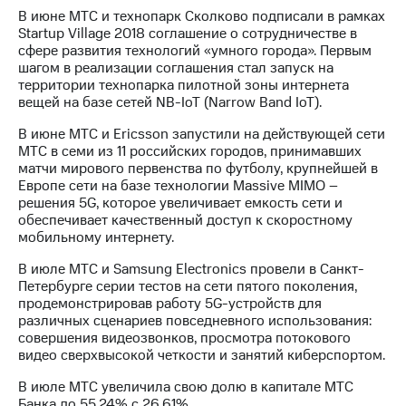
В июне МТС и технопарк Сколково подписали в рамках
Startup Village 2018 соглашение о сотрудничестве в
сфере развития технологий «умного города». Первым
шагом в реализации соглашения стал запуск на
территории технопарка пилотной зоны интернета
вещей на базе сетей NB-IoT (Narrow Band IoT).
В июне МТС и Ericsson запустили на действующей сети
МТС в семи из 11 российских городов, принимавших
матчи мирового первенства по футболу, крупнейшей в
Европе сети на базе технологии Massive MIMO –
решения 5G, которое увеличивает емкость сети и
обеспечивает качественный доступ к скоростному
мобильному интернету.
В июле МТС и Samsung Electronics провели в Санкт-
Петербурге серии тестов на сети пятого поколения,
продемонстрировав работу 5G-устройств для
различных сценариев повседневного использования:
совершения видеозвонков, просмотра потокового
видео сверхвысокой четкости и занятий киберспортом.
В июле МТС увеличила свою долю в капитале МТС
Банка до 55,24% с 26,61%.