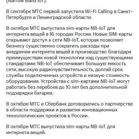
(Narrow Band IoT).
В сентябре МТС первой запустила Wi-Fi Calling в Санкт-
Петербурге и Ленинградской области.
В октябре МТС выпустила sim-карты NB-IoT для
интернета вещей в 16 городах России. Новые SIM-карты
открывают доступ к сети NB-IoT, которая позволяет
бизнесу существенно сократить расходы при
внедрении интернета вещей в производство благодаря
преимуществам новой технологии над существующими
стандартами: NB-IoT обеспечивает большую емкость
сети, высокую радиочувствительность, долгий срок
службы подключенных устройств и низкую стоимость
оборудования. Устройства с sim-картами NB-IoT могут
работать без перебоев до 10 лет без дополнительной
подзарядки батареи.
В октябре МТС и Сбербанк договорились о партнерстве
в области поддержки и развития инновационных
технологических проектов в России.
В октябре МТС выпустила sim-карты NB-IoT для
интернета вещей.