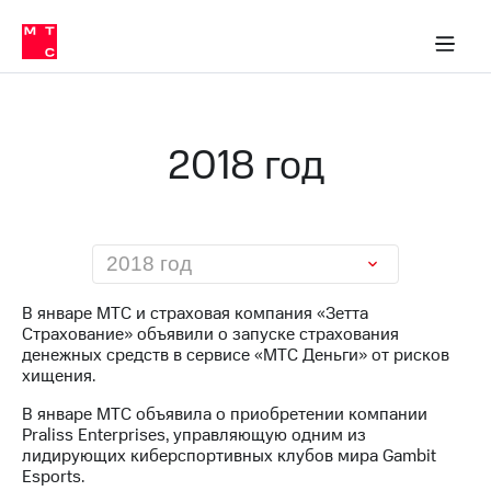
О
сторам и акционерам
Комплаенс и деловая этика
Устойчивое развитие
Медиа-центр
О МТС
О МТС
На главную
компании
О
компании
Стратегия
Стратегия
Карьера
2018 год
в МТС
Карьера
в МТС
Пресс-
релизы
История
компании
МТС
2018 год
о технологиях
Руководство
региона
В январе МТС и страховая компания «Зетта
Страхование» объявили о запуске страхования
Правовая
денежных средств в сервисе «МТС Деньги» от рисков
информация
хищения.
Контакты
В январе МТС объявила о приобретении компании
Praliss Enterprises, управляющую одним из
Медиа-центр
лидирующих киберспортивных клубов мира Gambit
Пресс-
Esports.
релизы