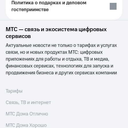
Раскрытие
Политика о подарках и деловом
информации
гостеприимстве
Информация
акционерам
Документы
ПАО
МТС — связь и экосистема цифровых
"МТС"
сервисов
Собрания
акционеров
Актуальные новости не только о тарифах и услугах
Личный
связи, но и новых продуктах МТС: цифровых
кабинет
приложениях для работы и отдыха, ТВ и медиа,
акционера
финансовых сервисах, технологиях для запуска и
Акционерный
капитал
продвижения бизнеса и других сервисах компании
Контроль
и
аудит
Тарифы
Рынок
акций
Связь, ТВ и интернет
Описание
МТС Дома Отлично
Программа
приобретения
МТС Дома Хорошо
Порядок