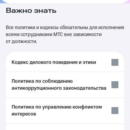
Важно знать
МТС
о технологиях
Достижения
Все политики и кодексы обязательны для исполнения
всеми сотрудниками МТС вне зависимости
Интервью
от должности.
Финансовая
отчетность
Кодекс делового поведения и этики
Контакты
Новости
Политика по соблюдению
в
регионе
антикоррупционного законодательства
м и акционерам
Корпоративное
Политика по управлению конфликтом
управление
интересов
Корпоративный
секретарь