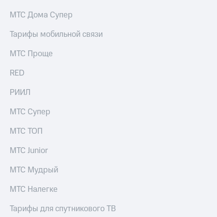
выкупа
МТС Дома Супер
акций
Дивиденды
Рынок
Тарифы мобильной связи
облигаций
МТС Проще
Описание
Еврооблигации-2023
RED
Уведомление
о
РИИЛ
погашении
именных
МТС Супер
облигаций
Другое
МТС ТОП
Регистратор
МТС Junior
Реквизиты
Контакты
МТС Мудрый
йчивое развитие
и деловая этика
МТС Налегке
На главную
Тарифы для спутникового ТВ