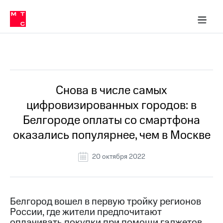
О
сторам и акционерам
Комплаенс и деловая этика
Устойчивое развитие
Медиа-центр
О МТС
О МТС
На главную
компании
О
компании
Стратегия
Стратегия
Все Новости
Карьера
в МТС
Карьера
в МТС
Пресс-
Снова в числе самых
релизы
История
цифровизированных городов: в
компании
МТС
Белгороде оплаты со смартфона
о технологиях
Руководство
оказались популярнее, чем в Москве
региона
Правовая
20 октября 2022
информация
Контакты
Белгород вошел в первую тройку регионов
Медиа-центр
России, где жители предпочитают
Пресс-
релизы
оплачивать покупки при помощи гаджетов.