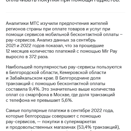
МТС
о технологиях
Аналитики МТС изучили предпочтения жителей
Достижения
регионов страны при оплате товаров и услуг при
помощи сервисов мобильной бесконтактной оплаты −
Интервью
pay-сервисов. Анализ данных за сентябрь
2021 и 2022 годов показал, что за прошедшие
Финансовая
12 месяцев количество платежей с помощью Mir Pay
отчетность
выросло в 372 раза.
Контакты
Наибольшей популярностью
pay-сервисы
пользуются
в Белгородской области, Кемеровской области
Новости
и Забайкальском крае. В Белгородчине доля
в
транзакций с помощью бесконтактной оплаты
регионе
составила 9,4%. Это значительно выше количества
оплат со смартфона в Москве, где доля транзакций
м и акционерам
с телефона не превышает 5,6%.
Корпоративное
управление
Самые популярные платежи в сентябре 2022 года,
которые белгородцы совершают с помощью
Корпоративный
pay-сервисов, —
покупки в супермаркетах
секретарь
и продовольственных магазинах (53,4% транзакций),