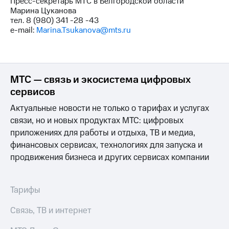
Пресс-секретарь МТС в Белгородской области
выкупа
Марина Цуканова
акций
тел. 8 (980) 341 -28 -43
Дивиденды
e-mail:
Marina.Tsukanova@mts.ru
Рынок
облигаций
Описание
Еврооблигации-2023
МТС — связь и экосистема цифровых
Уведомление
сервисов
о
погашении
Актуальные новости не только о тарифах и услугах
именных
связи, но и новых продуктах МТС: цифровых
облигаций
Другое
приложениях для работы и отдыха, ТВ и медиа,
финансовых сервисах, технологиях для запуска и
Регистратор
продвижения бизнеса и других сервисах компании
Реквизиты
Контакты
йчивое развитие
Тарифы
и деловая этика
На главную
Связь, ТВ и интернет