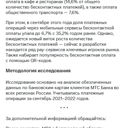
Раскрытие
оплата в кафе и ресторанах (14,6% от общего
информации
количество бесконтактных платежей), а также оплата
Информация
общественного транспорта — 7,6%.
акционерам
При этом, в сентябре этого года доля платежных
Документы
операций через мобильные сервисы бесконтактной
ПАО
оплаты упала до 6,7% с 35,2% годом ранее. Однако,
"МТС"
ожидается новый виток роста количества
Собрания
бесконтактных платежей — сейчас в разработке
акционеров
находится ряд
pay-сервисов
ключевых игроков рынка.
Личный
Также набирает популярность бесконтактная оплата
кабинет
с помощью
QR-кодов.
акционера
Акционерный
Методология исследования
капитал
Контроль
Исследование основано на анализе обезличенных
и
данных по банковским картам клиентов МТС Банка во
аудит
всех регионах России. Учитывались платежные
Рынок
операции за сентябрь
2021–2022
годов.
акций
* * *
Описание
Программа
За дополнительной информацией обращайтесь:
приобретения
Порядок