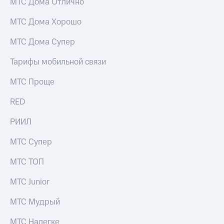
МТС Дома Отлично
МТС Дома Хорошо
МТС Дома Супер
Тарифы мобильной связи
МТС Проще
RED
РИИЛ
МТС Супер
МТС ТОП
МТС Junior
МТС Мудрый
МТС Налегке