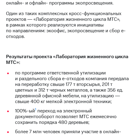
Раскрытие
онлайн- и офлайн- программы экопросвещения.
информации
Информация
Один из таких комплексных кросс-функциональных
акционерам
проектов ― «Лаборатория жизненного цикла МТС»,
Документы
в рамках которого реализуются инициативы
ПАО
по направлениям: экоофис, экопросвещение и сбор е-
"МТС"
отходов.
Собрания
акционеров
Личный
Результаты проекта «Лаборатория жизненного цикла
кабинет
МТС»:
акционера
Акционерный
по программе ответственной утилизации
капитал
и раздельного сбора е-отходов компания передала
Контроль
на переработку свыше 177 т вторсырья, 201 т
и
цветных и 312 т черных металлов, а также 356 ед.
аудит
деревянной офисной мебели, на утилизацию ―
Рынок
свыше 400 кг мелкой электронной техники;
акций
1
100%-ый
переход на электронный
Описание
документооборот позволяет МТС ежемесячно
Программа
сохранить порядка 480 деревьев;
приобретения
более 7 млн человек приняли участие в онлайн-
Порядок