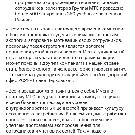
программах экопросвещения копании, силами
выкупа
сотрудников-волонтеров Группы МТС проведено
акций
более 500 экоуроков в 350 учебных заведениях
Дивиденды
России.
Рынок
облигаций
«Несмотря на вызовы настоящего времени компании
в России продолжают уделять внимание вопросам
Описание
экологии, здоровья и мотивации своих сотрудников,
Еврооблигации-2023
поскольку такая стратегия является залогом
Уведомление
повышения устойчивости бизнеса. И этот уникальный
о
опыт, которым участники делятся в рамках акции,
погашении
может помочь и другим компаниям в нашей стране
именных
стать более эколого- и человеко-ориентированными»,
облигаций
― отметила руководитель акции «Зеленый и здоровый
Другое
офис 2022» Елена Верховская.
Регистратор
«Все и всегда должно начинаться с себя. Именно
Реквизиты
поэтому МТС внедряет принципы замкнутого цикла
Контакты
в свои бизнес-процессы, а на уровне
йчивое развитие
внутрикорпоративных ценностей прививает культуру
и деловая этика
осознанного потребления. В нашем холдинге работает
На главную
свыше 60 тысяч человек, и мы особое внимание
уделяем программам экопросвещения для
сотрудников и членов их семей. Так, у нашего