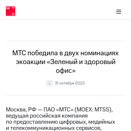
О
сторам и акционерам
Комплаенс и деловая этика
Устойчивое развитие
Медиа-центр
О МТС
О МТС
На главную
компании
О
компании
Стратегия
Стратегия
Все Новости
Карьера
в МТС
Карьера
в МТС
Пресс-
МТС победила в двух номинациях
релизы
История
экоакции «Зеленый и здоровый
компании
МТС
офис»
о технологиях
Руководство
региона
31 октября 2022
Правовая
информация
Контакты
Москва, РФ — ПАО «МТС» (MOEX: MTSS),
ведущая российская компания
Медиа-центр
по предоставлению цифровых, медийных
Пресс-
и телекоммуникационных сервисов,
релизы