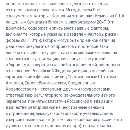
пересматривать эти заявления с целью соотнесения
их с реальными результатами. Мы адресуем Вас
к документам, которые Компания отправляет Комиссии США
по ценным бумагам и биржам, включая форму
20-F.
Эти
документы содержат и описывают важные факторы,
включая те, которые указаны в разделе «Факторы риска»
формы
20-F.
Эти факторы могут быть причиной отличия
реальных результатов от проектов и прогнозов. Они
включают в себя: текущее состояние экономики, включая
геополитическую ситуацию, связанную с ситуацией
в Украине; расширение санкций и ограничений, введенных
в отношении Российской Федерации и ряда российских
юридических и физических лиц Соединенными Штатами
Америки, Европейским союзом, Соединенным
Королевством и некоторыми другими государствами;
ответных мер регуляторного, законодательного и иного
характера, принятых властями Российской Федерации
в качестве реагирования на иностранные санкции
и ограничения; высокую волатильность учетных ставок
и курсов обмена валют (в том числе колебания российского
рубля по отношению к доллару и евро), цен на товары