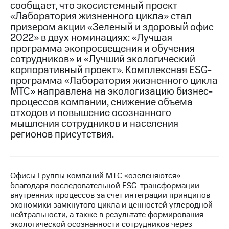
сообщает, что экосистемный проект
«Лаборатория жизненного цикла» стал
МТС
призером акции «Зеленый и здоровый офис
о технологиях
2022» в двух номинациях: «Лучшая
Достижения
программа экопросвещения и обучения
сотрудников» и «Лучший экологический
Интервью
корпоративный проект». Комплексная ESG-
программа «Лаборатория жизненного цикла
Финансовая
МТС» направлена на экологизацию бизнес-
отчетность
процессов компании, снижение объема
отходов и повышение осознанного
Контакты
мышления сотрудников и населения
регионов присутствия.
Новости
в
регионе
м и акционерам
Офисы Группы компаний МТС «озеленяются»
Корпоративное
благодаря последовательной ESG-трансформации
управление
внутренних процессов за счет интеграции принципов
экономики замкнутого цикла и ценностей углеродной
Корпоративный
нейтральности, а также в результате формирования
секретарь
экологической осознанности сотрудников через