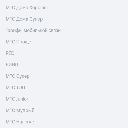
МТС Дома Хорошо
МТС Дома Супер
Тарифы мобильной связи
МТС Проще
RED
РИИЛ
МТС Супер
МТС ТОП
МТС Junior
МТС Мудрый
МТС Налегке