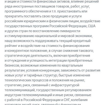
и акции и стоимости финансовых активов; влияние решений
ряда иностранных поставщиков товаров, работ, услуг,
программного обеспечения и т.п. приостановить или
прекратить поставлять свою продукцию и услуги
российским юридическим и физическим лицам; воздействие
государственных программ Российской Федерации, США
и других стран по восстановлению ликвидности
и стимулированию национальной и мировой экономики;
нашу возможность поддерживать текущий кредитный
рейтинг и воздействие на стоимость финансирования
и конкурентное положение, в случае снижения такового;
стратегическую деятельность, включая приобретения
и отчуждения и успешность интеграции приобретенных
бизнесов; возможные изменения по квартальным
результатам; условия конкуренции; зависимость от развития
новых услуг и тарифных структур; быстрые изменения
технологических процессов и положения на рынке;
стратегию; риск, связанный с инфраструктурой
телекоммуникаций, государственным регулированием
индустрии телекоммуникаций и иные риски, связанные
с работой в Российской Федерации и СНГ; колебания
котировок акций; риск, связанный с финансовым