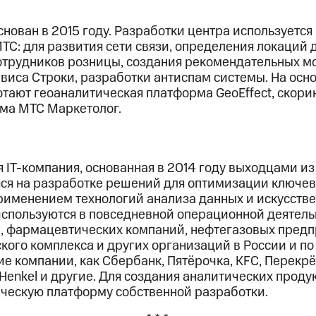
снован в 2015 году. Разработки центра используется
С: для развития сети связи, определения локаций 
отрудников розницы, создания рекомендательных м
рвиса Строки, разработки антиспам системы. На осн
тают геоаналитическая платформа GeoEffect, скор
ма МТС Маркетолог.
 IT-компания, основанная в 2014 году выходцами и
ся на разработке решений для оптимизации ключев
рименением технологий анализа данных и искусстве
спользуются в повседневной операционной деятел
й, фармацевтических компаний, нефтегазовых предп
кого комплекса и других организаций в России и по
ие компании, как Сбербанк, Пятёрочка, KFC, Перекрё
 Henkel и другие. Для создания аналитических проду
ическую платформу собственной разработки.