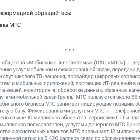
* * *
информацией обращайтесь:
ппы МТС
* * *
е общество «Мобильные ТелеСистемы» (ПАО «МТС») — ве
ению услуг мобильной и фиксированной связи, передачи д
 и спутникового ТВ-вещания; провайдер цифровых сервис
истем и мобильных приложений; поставщик ИТ-решений в 
а вещей, мониторинга, обработки данных, облачных вычи
лугами мобильной связи Группы МТС пользуются около 88 
обильного бизнеса МТС занимает лидирующие позиции, 
скую базу. Фиксированными услугами МТС — телефонией,
ено свыше 10 миллионов абонентов, сервисами OTT и пла
 миллионов пользователей, услугами дочернего МТС Банк
ество экосистемных клиентов МТС превышает 12 миллионо
озничной сетью из 5 420 салонов связи по обслуживанию 