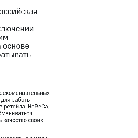
оссийская
аключении
ким
 основе
батывать
е рекомендательных
 для работы
в ретейла, HoReCа,
бмениваться
ь качество своих