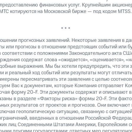
 предоставлению финансовых услуг. Крупнейшим акционе
МТС котируются на Московской бирже — под кодом MTSS.
* * *
ошении прогнозных заявлений. Некоторые заявления в д
ты или прогнозы в отношении предстоящих событий или 
в соответствии с положениями Законодательного акта СШ
верждения содержат слова «ожидается», «оценивается», «н
добные выражения. Мы бы хотели предупредить, что эти 
 и реальный ход событий или результаты могут отличатьс
амерены пересматривать эти заявления с целью соотнесе
суем Вас к документам, которые Компания отправляет К
ючая форму 20-F. Эти документы содержат и описывают 
казаны в разделе «Факторы риска» формы 20-F. Эти факто
ных результатов от проектов и прогнозов. Они включают 
ключая геополитическую ситуацию, связанную с ситуацией
ограничений, введенных в отношении Российской Федерац
ских лиц Соединенными Штатами Америки, Европейским 
рыми другими государствами; ответных мер регуляторног