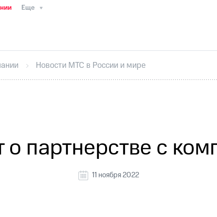
ании
Еще
ТС
Пресс-релизы
МТС о технологиях
ТС
История компании
Руководство региона
Правова
стижения
Интервью
Финансовая отчетность
Конта
пании
Новости МТС в России и мире
тивный секретарь
Раскрытие информации
Информа
ный кабинет акционера
Акционерный капитал
Конт
Порядок выкупа акций
Дивиденды
Рынок облигаци
 погашении именных облигаций
Другое
Регистрато
 о партнерстве с ком
11 ноября 2022