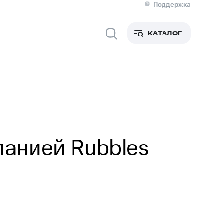
Поддержка
О МТС
я информация
Контакты
КАТАЛОГ
Медиа-центр
кты
Новости в регионе
Инвесторам и акционерам
ция акционерам
Документы
роль и аудит
Рынок акций
й
Описание
р
Реквизиты
Контакты
Устойчивое развитие
Комплаенс и деловая этика
На главную
панией Rubbles