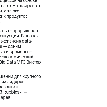
оцессов на основе
ет автоматизировать
, а также
ких продуктов
.
вать непрерывность
ситуации. В планах
экспансия data-
es — одним
вые и временные
е экономический
Big Data МТС Виктор
ешений для крупного
м из лидеров
 развитии
й Rubbles», —
нарёв.