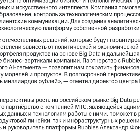
уется на оптимизации бизнес- и технологических пр
ных и искусственного интеллекта. Компания помога
бразование, контроль за технологическим процессом
лиентские коммуникации. Для создания аналитичес
технологическую платформу собственной разработки
 отечественных решений, которые будут гарантиро
степени зависеть от политической и экономической 
ртфеля продуктов на основе Big Data и дальнейшая 
е бизнес-вертикали компании. Партнерство с Rubbl
ого AI-сегмента — позволит нам сократить финансо
ку моделей и продуктов. В долгосрочной перспектив
ь миллиардов рублей», — отметил директор центра 
ерспективы роста на российском рынке Big Data р
что партнёрство с компанией МТС, являющейся одни
ых данных и технологиям работы с ними, поможет в
одуктовой линейки, так и инфраструктурных решени
ь и руководитель платформы Rubbles Александр Фо