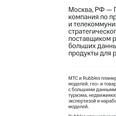
Москва, РФ — 
компания по п
и телекоммуни
стратегическо
поставщиком р
больших данны
продукты для 
МТС и Rubbles плани
моделей, гео- и тов
с большими данными.
туризма, недвижимос
экспертизой и нарабо
моделей.