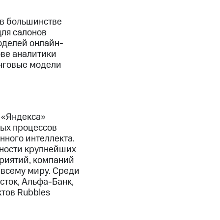
 в большинстве
для салонов
оделей онлайн-
ове аналитики
инговые модели
з «Яндекса»
ых процессов
нного интеллекта.
ьности крупнейших
риятий, компаний
 всему миру. Среди
сток, Альфа-Банк,
ктов Rubbles