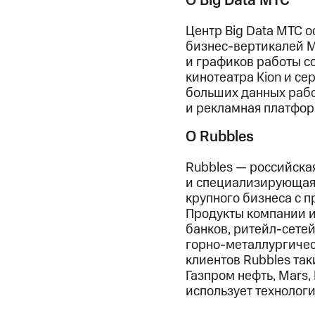
О Big Data МТС
Центр Big Data МТС о
бизнес-вертикалей МТ
и графиков работы с
кинотеатра Kion и се
больших данных рабо
и рекламная платфор
О Rubbles
Rubbles — российская
и специализирующая
крупного бизнеса с п
Продукты компании и
банков, ритейл-сете
горно-металлургичес
клиентов Rubbles так
Газпром нефть, Mars,
использует технолог