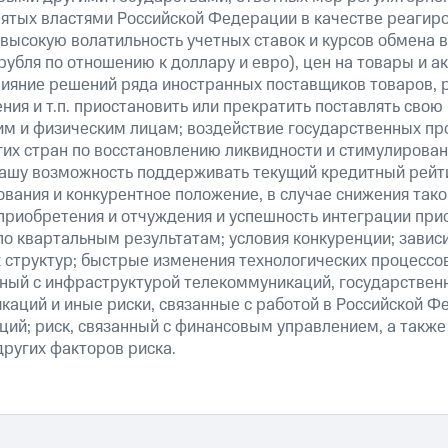
нятых властями Российской Федерации в качестве реагир
 высокую волатильность учетных ставок и курсов обмена в
рубля по отношению к доллару и евро), цен на товары и а
ияние решений ряда иностранных поставщиков товаров, ра
ия и т.п. приостановить или прекратить поставлять свою
м и физическим лицам; воздействие государственных пр
их стран по восстановлению ликвидности и стимулирова
нашу возможность поддерживать текущий кредитный рейти
вания и конкурентное положение, в случае снижения тако
 приобретения и отчуждения и успешность интеграции при
о квартальным результатам; условия конкуренции; зависи
 структур; быстрые изменения технологических процессов
анный с инфраструктурой телекоммуникаций, государстве
аций и иные риски, связанные с работой в Российской Ф
ций; риск, связанный с финансовым управлением, а также
ругих факторов риска.