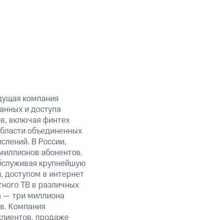
дущая компания
анных и доступа
ов, включая финтех
области объединенных
слений. В России,
миллионов абонентов.
обслуживая крупнейшую
 доступом в интернет
тного ТВ в различных
а — три миллиона
в. Компания
клиентов, продаже