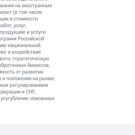
ования на иностранные
алют (в том числе
кции и стоимости
бот, услуг,
 продукцию и услуги
ограмм Российской
нию национальной
нг и воздействие
вого; стратегическую
обретенных бизнесов;
мость от развития
 и положения на рынке;
нным регулированием
едерации и СНГ;
 усугубление описанных