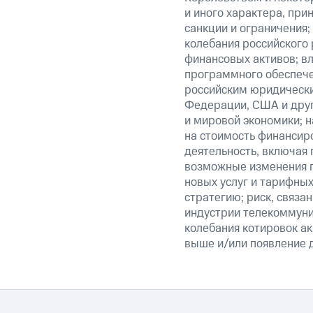
и иного характера, при
санкции и ограничения;
колебания российского 
финансовых активов; вл
программного обеспечен
российским юридически
Федерации, США и друг
и мировой экономики; 
на стоимость финансиро
деятельность, включая
возможные изменения п
новых услуг и тарифных
стратегию; риск, связ
индустрии телекоммуник
колебания котировок ак
выше и/или появление д