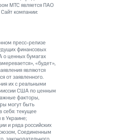
ром МТС является ПАО
 Сайт компании:
анном пресс-релизе
будущих финансовых
А о ценных бумагах
амеревается», «будет»,
заявления являются
я от заявленного.
ния их с реальными
омиссии США по ценным
важные факторы,
ры могут быть
в себя: текущее
 в Украине;
ии и ряда российских
союзом, Соединенным
о, законодательного