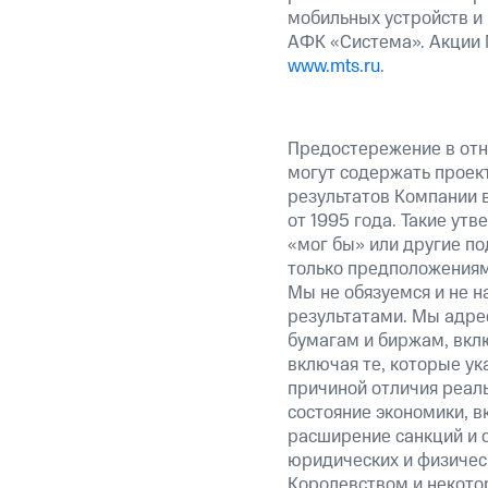
мобильных устройств и
АФК «Система». Акции 
www.mts.ru
.
Предостережение в отн
могут содержать проек
результатов Компании 
от 1995 года. Такие ут
«мог бы» или другие по
только предположениями
Мы не обязуемся и не н
результатами. Мы адре
бумагам и биржам, вкл
включая те, которые у
причиной отличия реаль
состояние экономики, в
расширение санкций и 
юридических и физиче
Королевством и некото