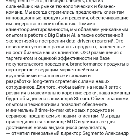
«Segmento – это, в первую очередь, одна из
выкупа
сильнейших на рынке технологических и бизнес-
акций
команд. Мы всегда стремились предложить клиентам
Дивиденды
инновационные продукты и решения, обеспечивающие
Рынок
им лидерство в своих областях. Помимо
облигаций
клиентоориентированности, мы обладаем уникальным
опытом в работе с Big Data и AI, а также собственной
Описание
экспертизой в построении data-driven стратегий. Это
Еврооблигации-2023
позволило успешно развивать продукты, нацеленные
Уведомление
на рост бизнеса наших клиентов: O2O размещения с
о
таргетингом и оценкой эффективности на базе
погашении
покупательского поведения, brandformance продукты в
именных
партнерстве с ведущим маркетплейсом и
облигаций
крупнейшими e-commerce игроками и
Другое
разработки long-term стратегий силами наших
сотрудников. Для того, чтобы выйти на новый виток
Регистратор
развития в максимально короткие сроки, наша команда
Реквизиты
будет объединена с командой Stream. Обмен знаниями,
Контакты
опытом и технологиями позволит обеспечить
йчивое развитие
минимальный time-to-market новых продуктов и
и деловая этика
сервисов, предлагаемых нашим клиентам. Мы рады
На главную
присоединиться к команде МТС и усилить ее для
достижения новых выдающихся результатов,
— отметил генеральный директор Segmento Александр