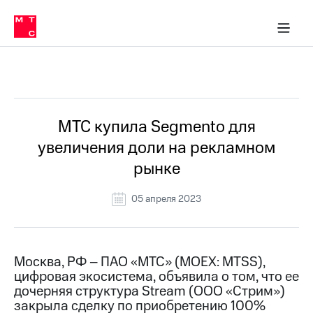
О
сторам и акционерам
Комплаенс и деловая этика
Устойчивое развитие
Медиа-центр
О МТС
О МТС
На главную
компании
О
компании
Стратегия
Стратегия
Все Новости
Карьера
в МТС
Карьера
в МТС
Пресс-
МТС купила Segmento для
релизы
История
увеличения доли на рекламном
компании
МТС
рынке
о технологиях
Руководство
региона
05 апреля 2023
Правовая
информация
Контакты
Москва, РФ – ПАО «МТС» (MOEX: MTSS),
цифровая экосистема, объявила о том, что ее
Медиа-центр
дочерняя структура Stream (ООО «Стрим»)
Пресс-
закрыла сделку по приобретению 100%
релизы