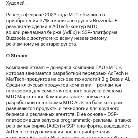
Худолей.
Ранее, в феврале 2023 года МТС объявила о
приобретении 67% в капитале группы Buzzoola. В
результате сделки в AdTech-контур МТС
вошли рекламная биржа (AdEx) и SSP-платформа
Buzzoola с доступом ко всему независимому
рекламному инвентарю рунета.
О
Stream
:
Компания Stream – дочерняя компания ПАО «МТС»,
которая занимается разработкой передовых AdTech и
MarTech-продуктов на основе технологий Big Data и AI.
Среди ключевых продуктов компании – рекламная
платформа для самостоятельного запуска рекламы
МТС Маркетолог. Компания также занимается
разработкой платформы МТС ADS, на базе которой
развиваются продукты и технологии для крупного
бизнеса и рекламных агентств. В ее основе - DSP-
платформа для запуска programmatic-рекламы, а также
рекламная биржа (AdEx) и SSP-платформа, вошедшие в
AdTech-контур компании после приобретения
компании Buzzoola. Все рекламные технологии Stream