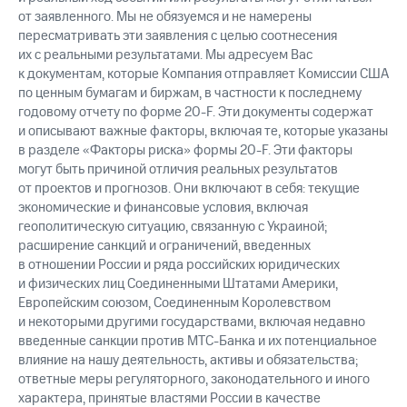
от заявленного. Мы не обязуемся и не намерены
пересматривать эти заявления с целью соотнесения
их с реальными результатами. Мы адресуем Вас
к документам, которые Компания отправляет Комиссии США
по ценным бумагам и биржам, в частности к последнему
годовому отчету по форме 20-F. Эти документы содержат
и описывают важные факторы, включая те, которые указаны
в разделе «Факторы риска» формы 20-F. Эти факторы
могут быть причиной отличия реальных результатов
от проектов и прогнозов. Они включают в себя: текущие
экономические и финансовые условия, включая
геополитическую ситуацию, связанную с Украиной;
расширение санкций и ограничений, введенных
в отношении России и ряда российских юридических
и физических лиц Соединенными Штатами Америки,
Европейским союзом, Соединенным Королевством
и некоторыми другими государствами, включая недавно
введенные санкции против МТС-Банка и их потенциальное
влияние на нашу деятельность, активы и обязательства;
ответные меры регуляторного, законодательного и иного
характера, принятые властями России в качестве