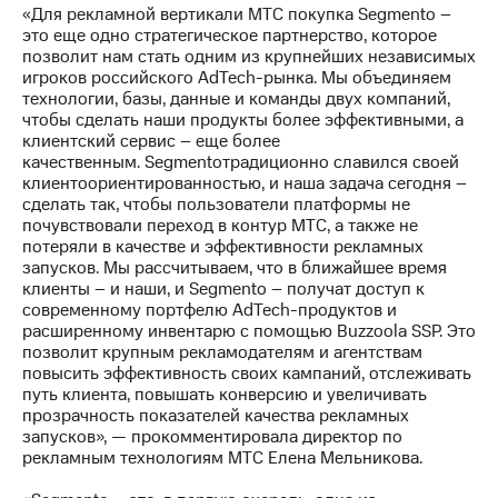
Раскрытие
«Для рекламной вертикали МТС покупка Segmento –
информации
это еще одно стратегическое партнерство, которое
Информация
позволит нам стать одним из крупнейших независимых
акционерам
игроков российского AdTech-рынка. Мы объединяем
Документы
технологии, базы, данные и команды двух компаний,
ПАО
чтобы сделать наши продукты более эффективными, а
"МТС"
клиентский сервис – еще более
Собрания
качественным. Segmentoтрадиционно славился своей
акционеров
клиентоориентированностью, и наша задача сегодня –
Личный
сделать так, чтобы пользователи платформы не
кабинет
почувствовали переход в контур МТС, а также не
акционера
потеряли в качестве и эффективности рекламных
Акционерный
запусков. Мы рассчитываем, что в ближайшее время
капитал
клиенты – и наши, и Segmento – получат доступ к
Контроль
современному портфелю AdTech-продуктов и
и
расширенному инвентарю с помощью Buzzoola SSP. Это
аудит
позволит крупным рекламодателям и агентствам
Рынок
повысить эффективность своих кампаний, отслеживать
акций
путь клиента, повышать конверсию и увеличивать
прозрачность показателей качества рекламных
Описание
запусков», — прокомментировала директор по
Программа
рекламным технологиям МТС Елена Мельникова.
приобретения
Порядок