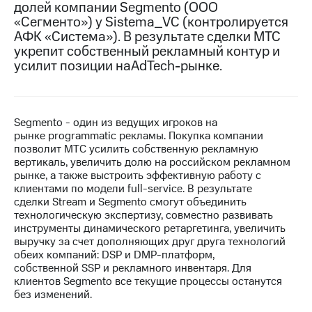
долей компании Segmento (ООО
«Сегменто») у Sistema_VC (контролируется
МТС
АФК «Система»). В результате сделки МТС
о технологиях
укрепит собственный рекламный контур и
Достижения
усилит позиции наAdTech-рынке.
Интервью
Финансовая
Segmento - один из ведущих игроков на
отчетность
рынке programmatic рекламы. Покупка компании
позволит МТС усилить собственную рекламную
Контакты
вертикаль, увеличить долю на российском рекламном
рынке, а также выстроить эффективную работу с
Новости
клиентами по модели full-service. В результате
в
сделки Stream и Segmento смогут объединить
регионе
технологическую экспертизу, совместно развивать
инструменты динамического ретаргетинга, увеличить
м и акционерам
выручку за счет дополняющих друг друга технологий
Корпоративное
обеих компаний: DSP и DMP-платформ,
управление
собственной SSP и рекламного инвентаря. Для
клиентов Segmento все текущие процессы останутся
Корпоративный
без изменений.
секретарь