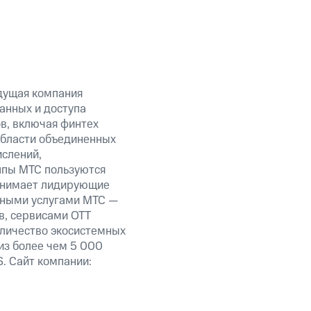
дущая компания
анных и доступа
ов, включая финтех
области объединенных
ислений,
уппы МТС пользуются
занимает лидирующие
нными услугами МТС —
в, сервисами OTT
оличество экосистемных
из более чем 5 000
. Сайт компании: