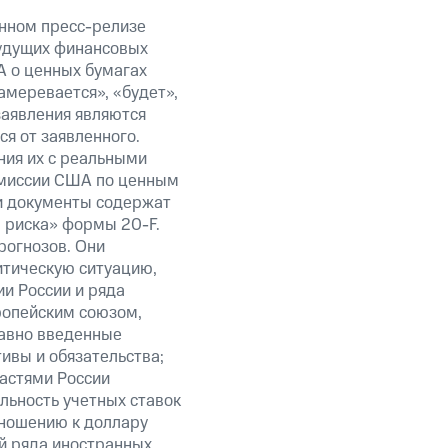
анном пресс-релизе
будущих финансовых
А о ценных бумагах
амеревается», «будет»,
заявления являются
я от заявленного.
ния их с реальными
омиссии США по ценным
ти документы содержат
 риска» формы 20-F.
рогнозов. Они
итическую ситуацию,
и России и ряда
ропейским союзом,
авно введенные
ивы и обязательства;
ластями России
льность учетных ставок
тношению к доллару
ий ряда иностранных