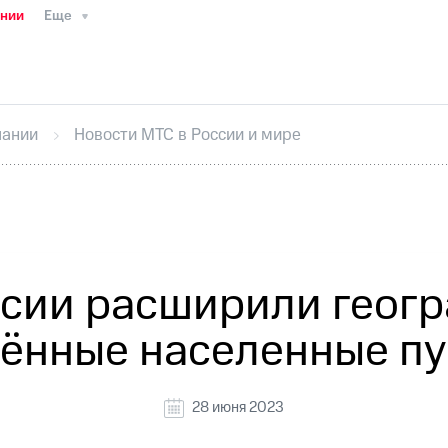
ании
Еще
ТС
Пресс-релизы
МТС о технологиях
ТС
История компании
Руководство региона
Правова
стижения
Интервью
Финансовая отчетность
Конта
пании
Новости МТС в России и мире
тивный секретарь
Раскрытие информации
Информа
ный кабинет акционера
Акционерный капитал
Конт
Порядок выкупа акций
Дивиденды
Рынок облигаци
 погашении именных облигаций
Другое
Регистрато
ссии расширили геогр
ённые населенные п
28 июня 2023