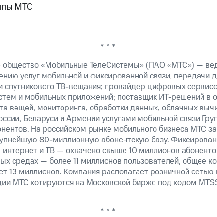
ппы МТС
* * *
е общество «Мобильные ТелеСистемы» (ПАО «МТС») — ве
ению услуг мобильной и фиксированной связи, передачи д
 и спутникового ТВ-вещания; провайдер цифровых сервис
истем и мобильных приложений; поставщик ИТ-решений в 
та вещей, мониторинга, обработки данных, облачных выч
оссии, Беларуси и Армении услугами мобильной связи Гр
онентов. На российском рынке мобильного бизнеса МТС 
рупнейшую 80-миллионную абонентскую базу. Фиксирова
 интернет и ТВ — охвачено свыше 10 миллионов абоненто
ных средах — более 11 миллионов пользователей, общее к
т 13 миллионов. Компания располагает розничной сетью 
кции МТС котируются на Московской бирже под кодом MTSS
* * *