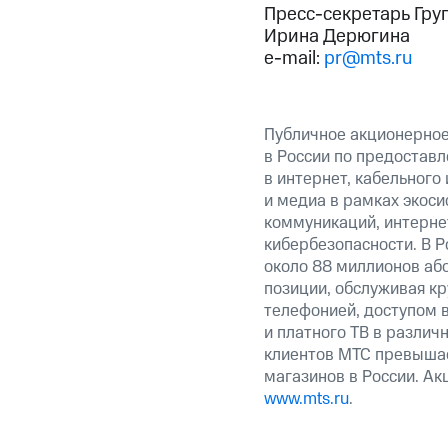
Пресс-секретарь Гру
Ирина Дерюгина
e-mail:
pr@mts.ru
Публичное акционерно
в России по предоставл
в интернет, кабельного
и медиа в рамках экос
коммуникаций, интерне
кибербезопасности. В Р
около 88 миллионов аб
позиции, обслуживая к
телефонией, доступом в
и платного ТВ в различ
клиентов МТС превышае
магазинов в России. А
www.mts.ru
.