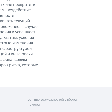
ить или прекратить
ам; воздействие
идности
живать текущий
положение, в случае
дения и успешность
льтатам; условия
ыстрые изменения
 инфраструктурой
ий и иные риски,
й с финансовым
оров риска, которые
Больше возможностей выбора
номера