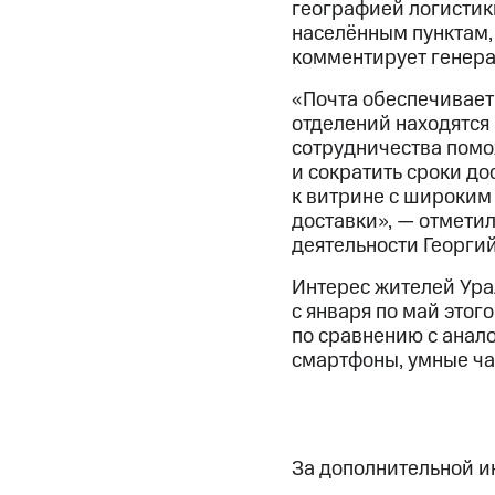
географией логистик
населённым пунктам,
комментирует генера
«Почта обеспечивает
отделений находятся
сотрудничества помо
и сократить сроки до
к витрине с широким
доставки», — отмети
деятельности Георги
Интерес жителей Урал
с января по май этог
по сравнению с анал
смартфоны, умные ча
За дополнительной 