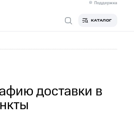
Поддержка
О МТС
я информация
Контакты
КАТАЛОГ
Медиа-центр
кты
Новости в регионе
Инвесторам и акционерам
ция акционерам
Документы
роль и аудит
Рынок акций
й
Описание
р
Реквизиты
Контакты
Устойчивое развитие
Комплаенс и деловая этика
На главную
афию доставки в
ункты