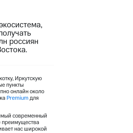
экосистема,
получать
лн россиян
Востока.
котку, Иркутскую
ые пункты
упно онлайн около
ска
Premium
для
самый современный
се преимущества
ивает нас широкой