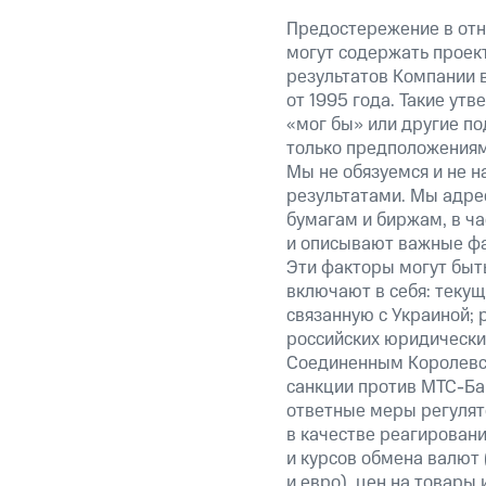
Предостережение в отн
могут содержать проек
результатов Компании 
от 1995 года. Такие ут
«мог бы» или другие по
только предположениями
Мы не обязуемся и не н
результатами. Мы адре
бумагам и биржам, в ча
и описывают важные фа
Эти факторы могут быть
включают в себя: теку
связанную с Украиной; 
российских юридически
Соединенным Королевст
санкции против МТС-Бан
ответные меры регулято
в качестве реагировани
и курсов обмена валют 
и евро), цен на товары