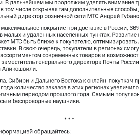
и. В дальнейшем мы продолжим уделять внимание 
 в том числе открывая там дополнительные способы 
льный директор розничной сети МТС Андрей Губано
 максимальное покрытие при доставке в России, 66
 в малых и удаленных населенных пунктах. Развитие
жет МТС быть ближе к покупателю, оптимизировать 
ставки. В свою очередь, покупатели в регионах смогу
 ассортиментом современных товаров и возможнос
л заместитель генерального директора Почты Росси
й Аликошвили.
а, Сибири и Дальнего Востока к онлайн-покупкам пр
о года количество заказов в этих регионах увеличило
огичным периодом прошлого года. Самыми популяр
сы и беспроводные наушники.
* * *
информацией обращайтесь: