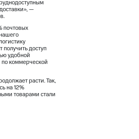
труднодоступным
доставки», —
в.
% почтовых
 нашего
логистику
т получить доступ
тью удобной
и по коммерческой
одолжает расти. Так,
сь на 12%
ными товарами стали