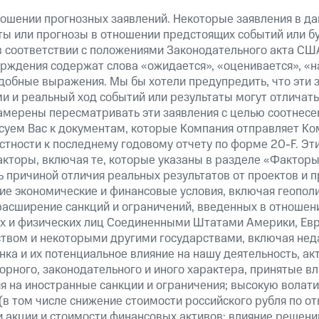
ошении прогнозных заявлений. Некоторые заявления в д
ты или прогнозы в отношении предстоящих событий или 
в соответствии с положениями Законодательного акта СШ
верждения содержат слова «ожидается», «оценивается», «н
добные выражения. Мы бы хотели предупредить, что эти 
 и реальный ход событий или результаты могут отличатьс
амерены пересматривать эти заявления с целью соотнесе
суем Вас к документам, которые Компания отправляет К
стности к последнему годовому отчету по форме 20-F. Э
кторы, включая те, которые указаны в разделе «Факторы
 причиной отличия реальных результатов от проектов и п
щие экономические и финансовые условия, включая геопол
расширение санкций и ограничений, введенных в отношени
х и физических лиц Соединенными Штатами Америки, Ев
вом и некоторыми другими государствами, включая нед
ка и их потенциальное влияние на нашу деятельность, акт
рного, законодательного и иного характера, принятые в
я на иностранные санкции и ограничения; высокую волати
(в том числе снижение стоимости российского рубля по о
 и акции и стоимости финансовых активов; влияние решен