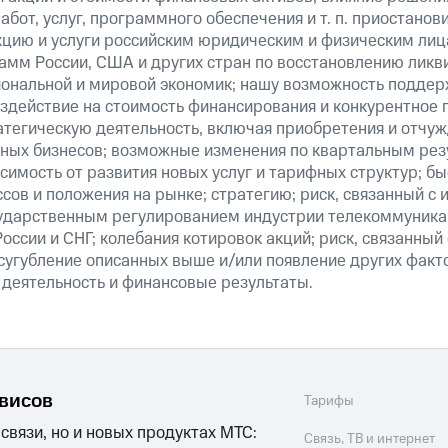
абот, услуг, программного обеспечения и т. п. приостанов
кцию и услуги российским юридическим и физическим лиц
амм России, США и других стран по восстановлению ликв
ональной и мировой экономик; нашу возможность поддер
здействие на стоимость финансирования и конкурентное 
атегическую деятельность, включая приобретения и отчуж
ных бизнесов; возможные изменения по квартальным резу
симость от развития новых услуг и тарифных структур; б
сов и положения на рынке; стратегию; риск, связанный с
ударственным регулированием индустрии телекоммуникац
России и СНГ; колебания котировок акций; риск, связанны
сугубление описанных выше и/или появление других факт
 деятельность и финансовые результаты.
рвисов
Тарифы
 связи, но и новых продуктах МТС:
Связь, ТВ и интернет